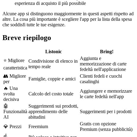
esperienza di acquisto il più possibile
Alcune app si distinguono maggiormente in questi aspetti rispetto ad
altre. La cosa più importante è scegliere l'app per la lista della spesa
che soddisfi tutte le tue esigenze.
Breve riepilogo
Listonic
Bring!
Aggiunta e
⭐ Migliore
Condivisione di elenco in
memorizzazione di carte
tempo reale
caratteristica
fedeltà nell'applicazione
👥 Migliore
Clienti fedeli e cuochi
Famiglie, coppie e amici
per
casalinghi
🔥 Una
Aggiungere e memorizzare
svolta
Calcolo del costo totale
le carte fedeltà nell'app
decisiva
🤖
Suggerimenti sui prodotti,
Funzionalità
apprendimento delle
Suggerimenti per i prodotti
AI
abitudini
Gratis con opzione
💎 Prezzi
Freemium
Premium (senza pubblicità)
☝️