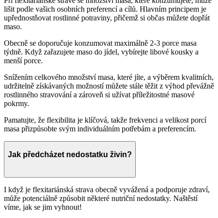
Při flexitariánské stravě se množství masa, které konzumujete, může
lišit podle vašich osobních preferencí a cílů. Hlavním principem je
upřednostňovat rostlinné potraviny, přičemž si občas můžete dopřát
maso.
Obecně se doporučuje konzumovat maximálně 2-3 porce masa
týdně. Když zařazujete maso do jídel, vybírejte libové kousky a
menší porce.
Snížením celkového množství masa, které jíte, a výběrem kvalitních,
udržitelně získávaných možností můžete stále těžit z výhod převážně
rostlinného stravování a zároveň si užívat příležitostné masové
pokrmy.
Pamatujte, že flexibilita je klíčová, takže frekvenci a velikost porcí
masa přizpůsobte svým individuálním potřebám a preferencím.
Jak předcházet nedostatku živin?
I když je flexitariánská strava obecně vyvážená a podporuje zdraví,
může potenciálně způsobit některé nutriční nedostatky. Naštěstí
víme, jak se jim vyhnout!