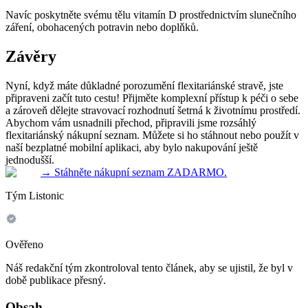
Navíc poskytněte svému tělu vitamín D prostřednictvím slunečního
záření, obohacených potravin nebo doplňků.
Závěry
Nyní, když máte důkladné porozumění flexitariánské stravě, jste
připraveni začít tuto cestu! Přijměte komplexní přístup k péči o sebe
a zároveň dělejte stravovací rozhodnutí šetrná k životnímu prostředí.
Abychom vám usnadnili přechod, připravili jsme rozsáhlý
flexitariánský nákupní seznam. Můžete si ho stáhnout nebo použít v
naší bezplatné mobilní aplikaci, aby bylo nakupování ještě
jednodušší.
→
Stáhněte nákupní seznam ZADARMO.
Tým Listonic
Ověřeno
Náš redakční tým zkontroloval tento článek, aby se ujistil, že byl v
době publikace přesný.
Obsah