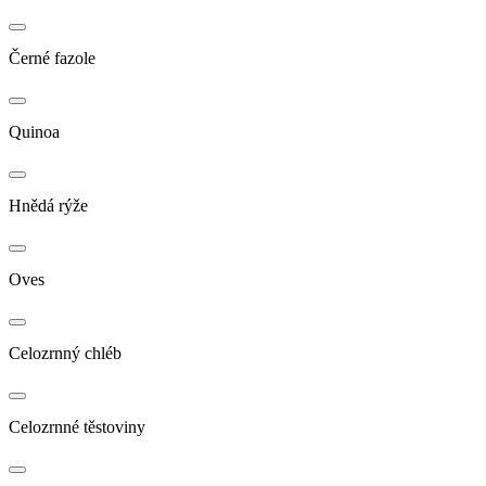
Černé fazole
Quinoa
Hnědá rýže
Oves
Celozrnný chléb
Celozrnné těstoviny