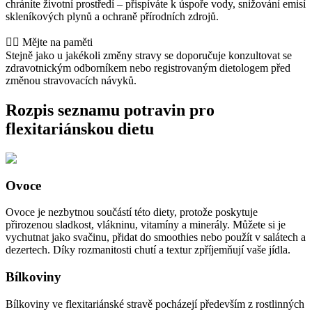
chráníte životní prostředí – přispíváte k úspoře vody, snižování emisí
skleníkových plynů a ochraně přírodních zdrojů.
👨‍⚕️️ Mějte na paměti
Stejně jako u jakékoli změny stravy se doporučuje konzultovat se
zdravotnickým odborníkem nebo registrovaným dietologem před
změnou stravovacích návyků.
Rozpis seznamu potravin pro
flexitariánskou dietu
Ovoce
Ovoce je nezbytnou součástí této diety, protože poskytuje
přirozenou sladkost, vlákninu, vitamíny a minerály. Můžete si je
vychutnat jako svačinu, přidat do smoothies nebo použít v salátech a
dezertech. Díky rozmanitosti chutí a textur zpříjemňují vaše jídla.
Bílkoviny
Bílkoviny ve flexitariánské stravě pocházejí především z rostlinných