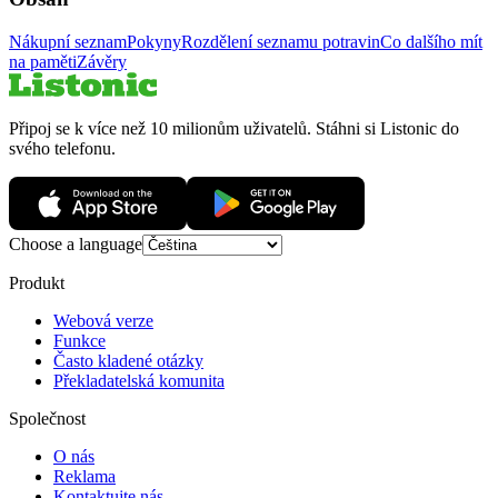
Nákupní seznam
Pokyny
Rozdělení seznamu potravin
Co dalšího mít
na paměti
Závěry
Připoj se k více než 10 milionům uživatelů. Stáhni si Listonic do
svého telefonu.
Choose a language
Produkt
Webová verze
Funkce
Často kladené otázky
Překladatelská komunita
Společnost
O nás
Reklama
Kontaktujte nás