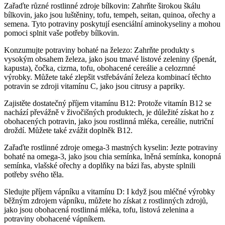
Zařaďte různé rostlinné zdroje bílkovin: Zahrňte širokou škálu
bílkovin, jako jsou luštěniny, tofu, tempeh, seitan, quinoa, ořechy a
semena. Tyto potraviny poskytují esenciální aminokyseliny a mohou
pomoci splnit vaše potřeby bílkovin.
Konzumujte potraviny bohaté na železo: Zahrňte produkty s
vysokým obsahem železa, jako jsou tmavé listové zeleniny (špenát,
kapusta), čočka, cizrna, tofu, obohacené cereálie a celozrnné
výrobky. Můžete také zlepšit vstřebávání železa kombinací těchto
potravin se zdroji vitamínu C, jako jsou citrusy a papriky.
Zajistěte dostatečný příjem vitamínu B12: Protože vitamín B12 se
nachází převážně v živočišných produktech, je důležité získat ho z
obohacených potravin, jako jsou rostlinná mléka, cereálie, nutriční
droždí. Můžete také zvážit doplněk B12.
Zařaďte rostlinné zdroje omega-3 mastných kyselin: Jezte potraviny
bohaté na omega-3, jako jsou chia semínka, lněná semínka, konopná
semínka, vlašské ořechy a doplňky na bázi řas, abyste splnili
potřeby svého těla.
Sledujte příjem vápníku a vitamínu D: I když jsou mléčné výrobky
běžným zdrojem vápníku, můžete ho získat z rostlinných zdrojů,
jako jsou obohacená rostlinná mléka, tofu, listová zelenina a
potraviny obohacené vápníkem.