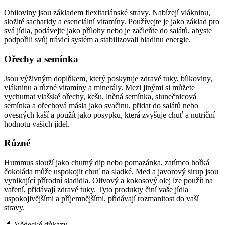
Obiloviny jsou základem flexitariánské stravy. Nabízejí vlákninu,
složité sacharidy a esenciální vitamíny. Používejte je jako základ pro
svá jídla, podávejte jako přílohy nebo je začleňte do salátů, abyste
podpořili svůj trávicí systém a stabilizovali hladinu energie.
Ořechy a semínka
Jsou výživným doplňkem, který poskytuje zdravé tuky, bílkoviny,
vlákninu a různé vitamíny a minerály. Mezi jinými si můžete
vychutnat vlašské ořechy, kešu, lněná semínka, slunečnicová
semínka a ořechová másla jako svačinu, přidat do salátů nebo
ovesných kaší a použít jako posypku, která zvyšuje chuť a nutriční
hodnotu vašich jídel.
Různé
Hummus slouží jako chutný dip nebo pomazánka, zatímco hořká
čokoláda může uspokojit chuť na sladké. Med a javorový sirup jsou
vynikající přírodní sladidla. Olivový a kokosový olej lze použít na
vaření, přidávají zdravé tuky. Tyto produkty činí vaše jídla
uspokojivějšími a příjemnějšími, přidávají rozmanitost do vaší
stravy.
🔬 Vědecké důkazy