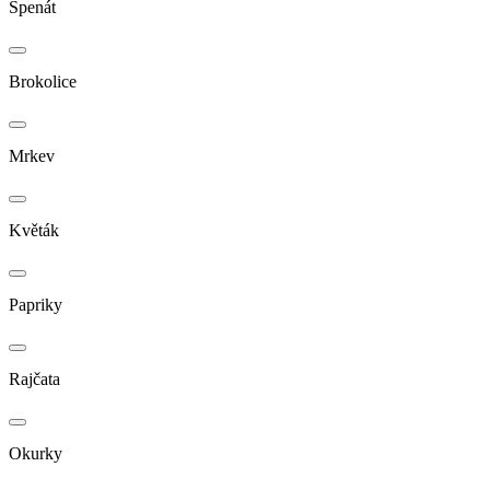
Špenát
Brokolice
Mrkev
Květák
Papriky
Rajčata
Okurky