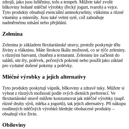
zdrojů, jako jsou luštěniny, tofu a tempeh. Můžete také zvolit
bílkoviny bohaté mléčné výrobky (řecký jogurt, tvaroh) a vejce.
Tyto produkty obsahují esenciální aminokyseliny, vlákninu a různé
vitamíny a minerály. Jsou také velmi syté, což zabraňuje
nadměrnému mlsání nebo přejídání.
Zelenina
Zelenina je základem flexitariánské stravy, protože poskytuje tělu
živiny a vlákninu. Máte širokou škálu možností, co se týče zeleniny,
s různými barvami, chutěmi a texturami. Zeleninu lze začlenit do
salátů, stir-fry, polévek, pečených pokrmů nebo použít jako základ
pro vydatné dušené pokrmy a polévky.
Mléčné výrobky a jejich alternativy
Tyto produkty poskytují vápník, bílkoviny a zdravé tuky. Můžete si
vybrat z různých možností podle svých dietních preferencí. Ve
flexitariánské stravě můžete konzumovat jak mléčné výrobky (např.
různé druhy sýrů, mléka a jogurtů), tak jejich alternativy. Při nákupu
rostlinných mléčných výrobků hledejte obohacené produkty –
obsahují více živin.
Obiloviny