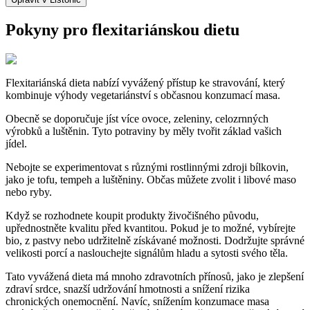
Pokyny pro flexitariánskou dietu
Flexitariánská dieta nabízí vyvážený přístup ke stravování, který
kombinuje výhody vegetariánství s občasnou konzumací masa.
Obecně se doporučuje jíst více ovoce, zeleniny, celozrnných
výrobků a luštěnin. Tyto potraviny by měly tvořit základ vašich
jídel.
Nebojte se experimentovat s různými rostlinnými zdroji bílkovin,
jako je tofu, tempeh a luštěniny. Občas můžete zvolit i libové maso
nebo ryby.
Když se rozhodnete koupit produkty živočišného původu,
upřednostněte kvalitu před kvantitou. Pokud je to možné, vybírejte
bio, z pastvy nebo udržitelně získávané možnosti. Dodržujte správné
velikosti porcí a naslouchejte signálům hladu a sytosti svého těla.
Tato vyvážená dieta má mnoho zdravotních přínosů, jako je zlepšení
zdraví srdce, snazší udržování hmotnosti a snížení rizika
chronických onemocnění. Navíc, snížením konzumace masa