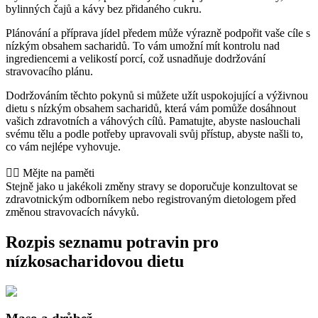
bylinných čajů a kávy bez přidaného cukru.
Plánování a příprava jídel předem může výrazně podpořit vaše cíle s
nízkým obsahem sacharidů. To vám umožní mít kontrolu nad
ingrediencemi a velikostí porcí, což usnadňuje dodržování
stravovacího plánu.
Dodržováním těchto pokynů si můžete užít uspokojující a výživnou
dietu s nízkým obsahem sacharidů, která vám pomůže dosáhnout
vašich zdravotních a váhových cílů. Pamatujte, abyste naslouchali
svému tělu a podle potřeby upravovali svůj přístup, abyste našli to,
co vám nejlépe vyhovuje.
👨‍⚕️️ Mějte na paměti
Stejně jako u jakékoli změny stravy se doporučuje konzultovat se
zdravotnickým odborníkem nebo registrovaným dietologem před
změnou stravovacích návyků.
Rozpis seznamu potravin pro
nízkosacharidovou dietu