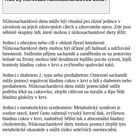
Nízkosacharidová dieta může být vhodná pro různé jedince v
závislosti na jejich zdravotních cílech a zdravotním stavu. Zde jsou
některé skupiny lidí, které mohou z nízkosacharidové diety těžit:
Jedinci s obezitou nebo cíli v oblasti řízení hmotnosti:
Nízkosacharidové diety mohou být účinné při hubnutí a udržování
hmotnosti. Snížením příjmu sacharidů a zaměřením se na potraviny
bohaté na živiny mohou lidé dosáhnout lepšího pocitu sytosti, lepší
kontroly hladiny cukru v krvi a zvýšeného spalování tuků.
Jedinci s diabetem 2. typu nebo prediabetem: Omezení sacharidů
může pomoci regulovat hladinu cukru v krvi u lidí s diabetem nebo
prediabetem. Nízkosacharidová dieta může potenciálně snížit
potřebu léků na cukrovku, zlepšit citlivost na inzulín a lépe řídit
hladinu glukózy v krvi.
Jedinci s metabolickým syndromem: Metabolický syndrom je
soubor stavů, které často zahrnují vysoký krevní tlak, zvýšenou
hladinu cukru v krvi, nadměrný břišní tuk a abnormální hladiny
cholesterolu. Nízkosacharidové diety mohou pomoci zlepšit tyto
metabolické ukazatele a snížit riziko srdečních onemocnění.