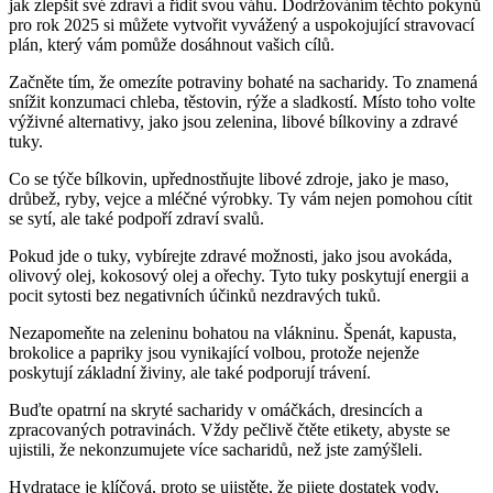
jak zlepšit své zdraví a řídit svou váhu. Dodržováním těchto pokynů
pro rok 2025 si můžete vytvořit vyvážený a uspokojující stravovací
plán, který vám pomůže dosáhnout vašich cílů.
Začněte tím, že omezíte potraviny bohaté na sacharidy. To znamená
snížit konzumaci chleba, těstovin, rýže a sladkostí. Místo toho volte
výživné alternativy, jako jsou zelenina, libové bílkoviny a zdravé
tuky.
Co se týče bílkovin, upřednostňujte libové zdroje, jako je maso,
drůbež, ryby, vejce a mléčné výrobky. Ty vám nejen pomohou cítit
se sytí, ale také podpoří zdraví svalů.
Pokud jde o tuky, vybírejte zdravé možnosti, jako jsou avokáda,
olivový olej, kokosový olej a ořechy. Tyto tuky poskytují energii a
pocit sytosti bez negativních účinků nezdravých tuků.
Nezapomeňte na zeleninu bohatou na vlákninu. Špenát, kapusta,
brokolice a papriky jsou vynikající volbou, protože nejenže
poskytují základní živiny, ale také podporují trávení.
Buďte opatrní na skryté sacharidy v omáčkách, dresincích a
zpracovaných potravinách. Vždy pečlivě čtěte etikety, abyste se
ujistili, že nekonzumujete více sacharidů, než jste zamýšleli.
Hydratace je klíčová, proto se ujistěte, že pijete dostatek vody,