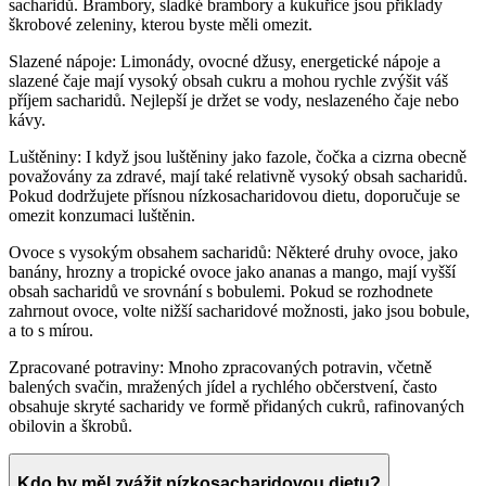
sacharidů. Brambory, sladké brambory a kukuřice jsou příklady
škrobové zeleniny, kterou byste měli omezit.
Slazené nápoje: Limonády, ovocné džusy, energetické nápoje a
slazené čaje mají vysoký obsah cukru a mohou rychle zvýšit váš
příjem sacharidů. Nejlepší je držet se vody, neslazeného čaje nebo
kávy.
Luštěniny: I když jsou luštěniny jako fazole, čočka a cizrna obecně
považovány za zdravé, mají také relativně vysoký obsah sacharidů.
Pokud dodržujete přísnou nízkosacharidovou dietu, doporučuje se
omezit konzumaci luštěnin.
Ovoce s vysokým obsahem sacharidů: Některé druhy ovoce, jako
banány, hrozny a tropické ovoce jako ananas a mango, mají vyšší
obsah sacharidů ve srovnání s bobulemi. Pokud se rozhodnete
zahrnout ovoce, volte nižší sacharidové možnosti, jako jsou bobule,
a to s mírou.
Zpracované potraviny: Mnoho zpracovaných potravin, včetně
balených svačin, mražených jídel a rychlého občerstvení, často
obsahuje skryté sacharidy ve formě přidaných cukrů, rafinovaných
obilovin a škrobů.
Kdo by měl zvážit nízkosacharidovou dietu?