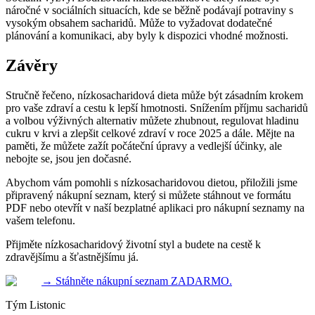
náročné v sociálních situacích, kde se běžně podávají potraviny s
vysokým obsahem sacharidů. Může to vyžadovat dodatečné
plánování a komunikaci, aby byly k dispozici vhodné možnosti.
Závěry
Stručně řečeno, nízkosacharidová dieta může být zásadním krokem
pro vaše zdraví a cestu k lepší hmotnosti. Snížením příjmu sacharidů
a volbou výživných alternativ můžete zhubnout, regulovat hladinu
cukru v krvi a zlepšit celkové zdraví v roce 2025 a dále. Mějte na
paměti, že můžete zažít počáteční úpravy a vedlejší účinky, ale
nebojte se, jsou jen dočasné.
Abychom vám pomohli s nízkosacharidovou dietou, přiložili jsme
připravený nákupní seznam, který si můžete stáhnout ve formátu
PDF nebo otevřít v naší bezplatné aplikaci pro nákupní seznamy na
vašem telefonu.
Přijměte nízkosacharidový životní styl a budete na cestě k
zdravějšímu a šťastnějšímu já.
→
Stáhněte nákupní seznam ZADARMO.
Tým Listonic