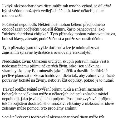
I když nízkosacharidová dieta může mít mnoho výhod, je důležité
být si vědom možných vedlejších účinků, které někteří jedinci
mohou zažít:
Počáteční nepohodlí: Někteří lidé mohou během přechodného
období zažít počáteční vedlejší účinky, často označované jako
"nízkosacharidová chřipka". Tyto příznaky mohou zahrnovat únavu,
bolesti hlavy, závratě, podrážděnost a potíže se soustředěním.
Tyto příznaky jsou obvykle dočasné a lze je minimalizovat
zajištěním správné hydratace a rovnováhy elektrolytů.
Nedostatek živin: Omezení určitých skupin potravin může vést k
nedostatečnému příjmu některých živin, jako jsou vláknina,
vitamíny skupiny B a minerály jako hořčík a draslík. Je důležité
pečlivě plánovat nízkosacharidovou dietu tak, aby zahrnovala různé
potraviny bohaté na živiny, nebo zvážit doplňky, pokud je to nutné.
Trávicí potíže: Náhlé zvýšení příjmu tuků a snížení sacharidů
bohatých na vlákninu může u některých jedinců způsobit trávicí
nepohodlí, jako je zácpa nebo průjem. Postupné zvyšování příjmu
tuků a zajištění dostatečného množství vlákniny z nízkosacharidové
zeleniny může pomoci tyto problémy zmírnit.
Sociální výzvy: Dodržování nízkosacharidové diety může být