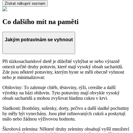
Získat nákupní seznam
Co dalšího mít na paměti
Jakým potravinám se vyhnout
Při nízkosacharidové dietě je důležité vyhýbat se nebo výrazně
omezit určité druhy potravin, které mají vysoký obsah sacharidů.
Zde jsou některé potraviny, kterým byste se měli obecně vyhnout
nebo je minimalizovat:
Obiloviny: To zahrnuje chléb, těstoviny, rýži, cereálie a další
výrobky na bázi obilovin. Tyto potraviny mají obvykle vysoký
obsah sacharidů a mohou zvyšovat hladinu cukru v krvi.
Sladkosti: Bonbóny, sušenky, dorty, pečivo a další sladké pochutiny
by měly být vynechány. Jsou plné rafinovaných cukrů a poskytují
málo nebo žádnou výživovou hodnotu.
Škrobová zelenina: Některé druhy zeleniny obsahují vyšší množství