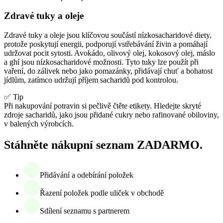
Zdravé tuky a oleje
Zdravé tuky a oleje jsou klíčovou součástí nízkosacharidové diety,
protože poskytují energii, podporují vstřebávání živin a pomáhají
udržovat pocit sytosti. Avokádo, olivový olej, kokosový olej, máslo
a ghí jsou nízkosacharidové možnosti. Tyto tuky lze použít při
vaření, do zálivek nebo jako pomazánky, přidávají chuť a bohatost
jídlům, zatímco udržují příjem sacharidů pod kontrolou.
✅ Tip
Při nakupování potravin si pečlivě čtěte etikety. Hledejte skryté
zdroje sacharidů, jako jsou přidané cukry nebo rafinované obiloviny,
v balených výrobcích.
Stáhněte nákupní seznam ZADARMO.
Přidávání a odebírání položek
Řazení položek podle uliček v obchodě
Sdílení seznamu s partnerem