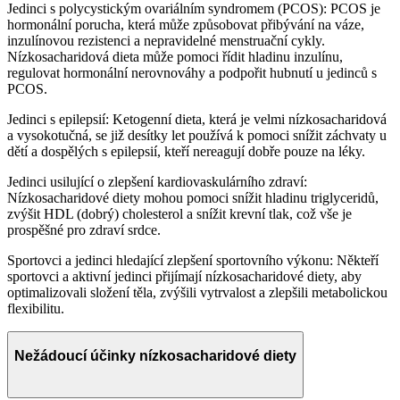
Jedinci s polycystickým ovariálním syndromem (PCOS): PCOS je
hormonální porucha, která může způsobovat přibývání na váze,
inzulínovou rezistenci a nepravidelné menstruační cykly.
Nízkosacharidová dieta může pomoci řídit hladinu inzulínu,
regulovat hormonální nerovnováhy a podpořit hubnutí u jedinců s
PCOS.
Jedinci s epilepsií: Ketogenní dieta, která je velmi nízkosacharidová
a vysokotučná, se již desítky let používá k pomoci snížit záchvaty u
dětí a dospělých s epilepsií, kteří nereagují dobře pouze na léky.
Jedinci usilující o zlepšení kardiovaskulárního zdraví:
Nízkosacharidové diety mohou pomoci snížit hladinu triglyceridů,
zvýšit HDL (dobrý) cholesterol a snížit krevní tlak, což vše je
prospěšné pro zdraví srdce.
Sportovci a jedinci hledající zlepšení sportovního výkonu: Někteří
sportovci a aktivní jedinci přijímají nízkosacharidové diety, aby
optimalizovali složení těla, zvýšili vytrvalost a zlepšili metabolickou
flexibilitu.
Nežádoucí účinky nízkosacharidové diety