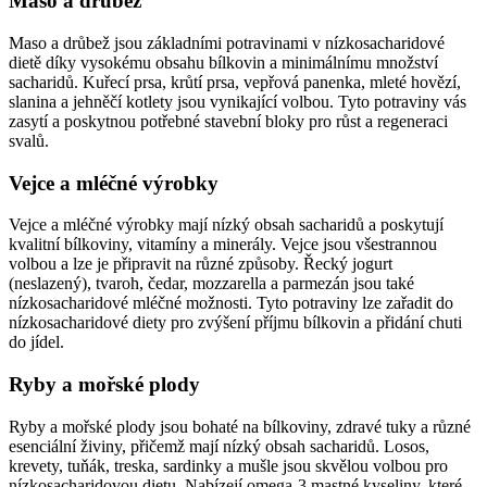
Maso a drůbež
Maso a drůbež jsou základními potravinami v nízkosacharidové
dietě díky vysokému obsahu bílkovin a minimálnímu množství
sacharidů. Kuřecí prsa, krůtí prsa, vepřová panenka, mleté hovězí,
slanina a jehněčí kotlety jsou vynikající volbou. Tyto potraviny vás
zasytí a poskytnou potřebné stavební bloky pro růst a regeneraci
svalů.
Vejce a mléčné výrobky
Vejce a mléčné výrobky mají nízký obsah sacharidů a poskytují
kvalitní bílkoviny, vitamíny a minerály. Vejce jsou všestrannou
volbou a lze je připravit na různé způsoby. Řecký jogurt
(neslazený), tvaroh, čedar, mozzarella a parmezán jsou také
nízkosacharidové mléčné možnosti. Tyto potraviny lze zařadit do
nízkosacharidové diety pro zvýšení příjmu bílkovin a přidání chuti
do jídel.
Ryby a mořské plody
Ryby a mořské plody jsou bohaté na bílkoviny, zdravé tuky a různé
esenciální živiny, přičemž mají nízký obsah sacharidů. Losos,
krevety, tuňák, treska, sardinky a mušle jsou skvělou volbou pro
nízkosacharidovou dietu. Nabízejí omega-3 mastné kyseliny, které