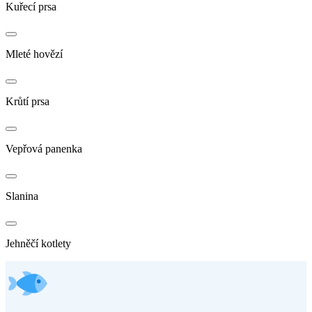
Kuřecí prsa
Mleté hovězí
Krůtí prsa
Vepřová panenka
Slanina
Jehněčí kotlety