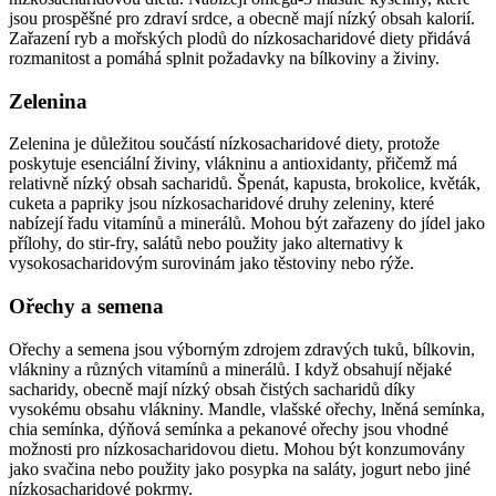
jsou prospěšné pro zdraví srdce, a obecně mají nízký obsah kalorií.
Zařazení ryb a mořských plodů do nízkosacharidové diety přidává
rozmanitost a pomáhá splnit požadavky na bílkoviny a živiny.
Zelenina
Zelenina je důležitou součástí nízkosacharidové diety, protože
poskytuje esenciální živiny, vlákninu a antioxidanty, přičemž má
relativně nízký obsah sacharidů. Špenát, kapusta, brokolice, květák,
cuketa a papriky jsou nízkosacharidové druhy zeleniny, které
nabízejí řadu vitamínů a minerálů. Mohou být zařazeny do jídel jako
přílohy, do stir-fry, salátů nebo použity jako alternativy k
vysokosacharidovým surovinám jako těstoviny nebo rýže.
Ořechy a semena
Ořechy a semena jsou výborným zdrojem zdravých tuků, bílkovin,
vlákniny a různých vitamínů a minerálů. I když obsahují nějaké
sacharidy, obecně mají nízký obsah čistých sacharidů díky
vysokému obsahu vlákniny. Mandle, vlašské ořechy, lněná semínka,
chia semínka, dýňová semínka a pekanové ořechy jsou vhodné
možnosti pro nízkosacharidovou dietu. Mohou být konzumovány
jako svačina nebo použity jako posypka na saláty, jogurt nebo jiné
nízkosacharidové pokrmy.