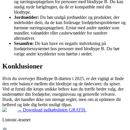
og næringsoptagelsen for personer med blodtype B. Du kan
stadig nyde bælgfrugter, da de er kompatible med din
blodtype.
Jordnødder:
Du bør undgå jordnødder og produkter, der
indeholder dem, da de kan forårsage fordøjelsesproblemer og
hæmme næringsoptagelsen. Erstat med andre nødder som
mandler, valnødder eller cashewnødder for sundere
alternativer.
Sesamfrø:
De kan have en negativ indvirkning på
fordøjelsessystemet hos personer med blodtype B. Du bør
vælge andre krydderier som hørfrø i stedet.
Konklusioner
Hvis du overvejer Blodtype B-diæten i 2025, er det vigtigt at finde
den rette balance mellem din blodtype og de fødevarer, du spiser.
Ved at forstå din krops unikke behov kan du træffe bedre valg, der
understøtter din fordøjelse, energiniveau og generelle velvære.
Husk, det handler ikke om strenge regler, men om at optimere dit
helbred og føle dig bedst muligt tilpas.
→
Download indkøbslisten GRATIS.
Listonic-teamet