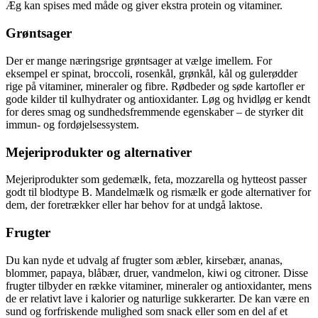
Æg kan spises med måde og giver ekstra protein og vitaminer.
Grøntsager
Der er mange næringsrige grøntsager at vælge imellem. For
eksempel er spinat, broccoli, rosenkål, grønkål, kål og gulerødder
rige på vitaminer, mineraler og fibre. Rødbeder og søde kartofler er
gode kilder til kulhydrater og antioxidanter. Løg og hvidløg er kendt
for deres smag og sundhedsfremmende egenskaber – de styrker dit
immun- og fordøjelsessystem.
Mejeriprodukter og alternativer
Mejeriprodukter som gedemælk, feta, mozzarella og hytteost passer
godt til blodtype B. Mandelmælk og rismælk er gode alternativer for
dem, der foretrækker eller har behov for at undgå laktose.
Frugter
Du kan nyde et udvalg af frugter som æbler, kirsebær, ananas,
blommer, papaya, blåbær, druer, vandmelon, kiwi og citroner. Disse
frugter tilbyder en række vitaminer, mineraler og antioxidanter, mens
de er relativt lave i kalorier og naturlige sukkerarter. De kan være en
sund og forfriskende mulighed som snack eller som en del af et