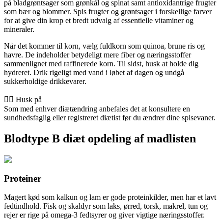
på bladgrøntsager som grønkål og spinat samt antioxidantrige frugter
som bær og blommer. Spis frugter og grøntsager i forskellige farver
for at give din krop et bredt udvalg af essentielle vitaminer og
mineraler.
Når det kommer til korn, vælg fuldkorn som quinoa, brune ris og
havre. De indeholder betydeligt mere fiber og næringsstoffer
sammenlignet med raffinerede korn. Til sidst, husk at holde dig
hydreret. Drik rigeligt med vand i løbet af dagen og undgå
sukkerholdige drikkevarer.
👨‍⚕️️ Husk på
Som med enhver diætændring anbefales det at konsultere en
sundhedsfaglig eller registreret diætist før du ændrer dine spisevaner.
Blodtype B diæt opdeling af madlisten
Proteiner
Magert kød som kalkun og lam er gode proteinkilder, men har et lavt
fedtindhold. Fisk og skaldyr som laks, ørred, torsk, makrel, tun og
rejer er rige på omega-3 fedtsyrer og giver vigtige næringsstoffer.