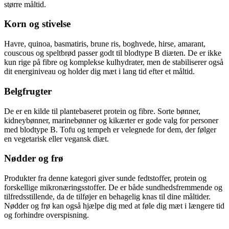
større måltid.
Korn og stivelse
Havre, quinoa, basmatiris, brune ris, boghvede, hirse, amarant,
couscous og speltbrød passer godt til blodtype B diæten. De er ikke
kun rige på fibre og komplekse kulhydrater, men de stabiliserer også
dit energiniveau og holder dig mæt i lang tid efter et måltid.
Belgfrugter
De er en kilde til plantebaseret protein og fibre. Sorte bønner,
kidneybønner, marinebønner og kikærter er gode valg for personer
med blodtype B. Tofu og tempeh er velegnede for dem, der følger
en vegetarisk eller vegansk diæt.
Nødder og frø
Produkter fra denne kategori giver sunde fedtstoffer, protein og
forskellige mikronæringsstoffer. De er både sundhedsfremmende og
tilfredsstillende, da de tilføjer en behagelig knas til dine måltider.
Nødder og frø kan også hjælpe dig med at føle dig mæt i længere tid
og forhindre overspisning.