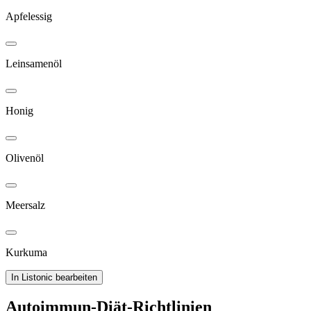
Apfelessig
Leinsamenöl
Honig
Olivenöl
Meersalz
Kurkuma
In Listonic bearbeiten
Autoimmun-Diät-Richtlinien