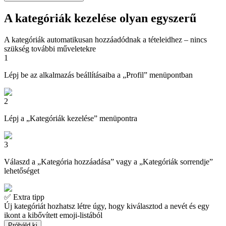
A kategóriák kezelése olyan egyszerű
A kategóriák automatikusan hozzáadódnak a tételeidhez – nincs
szükség további műveletekre
1
Lépj be az alkalmazás beállításaiba a „Profil” menüpontban
2
Lépj a „Kategóriák kezelése” menüpontra
3
Válaszd a „Kategória hozzáadása” vagy a „Kategóriák sorrendje”
lehetőséget
✅ Extra tipp
Új kategóriát hozhatsz létre úgy, hogy kiválasztod a nevét és egy
ikont a kibővített emoji-listából
Próbáld ki