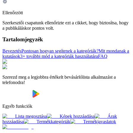
Ellenőrzött
Szerkesztői csapatunk ellenőrizte ezt a cikket, hogy biztosítsa, hogy
a publikáláskor pontos volt.
Tartalomjegyzék
Bevezetés
Pontosan hogyan segítenek a kategóriák?
Mit mondanak a
kutatások
3+ további mód a kategóriák használatára
FAQ
Szerezd meg a legjobbra értékelt bevásárlólista alkalmazást a
telefonodra!
Egyéb funkciók
Lista megosztása
Képek hozzáadása
Árak
hozzáadása
Termékkategóriák
Termékjavaslatok