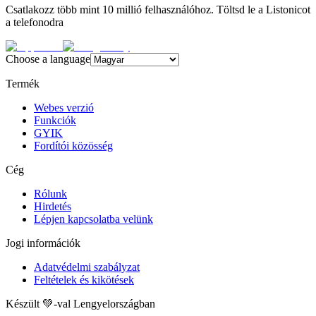
Csatlakozz több mint 10 millió felhasználóhoz. Töltsd le a Listonicot
a telefonodra
Choose a language
Termék
Webes verzió
Funkciók
GYIK
Fordítói közösség
Cég
Rólunk
Hirdetés
Lépjen kapcsolatba velünk
Jogi információk
Adatvédelmi szabályzat
Feltételek és kikötések
Készült 💚-val Lengyelországban