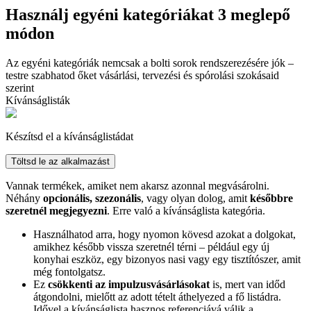
Használj egyéni kategóriákat 3 meglepő
módon
Az egyéni kategóriák nemcsak a bolti sorok rendszerezésére jók –
testre szabhatod őket vásárlási, tervezési és spórolási szokásaid
szerint
Kívánságlisták
Készítsd el a kívánságlistádat
Töltsd le az alkalmazást
Vannak termékek, amiket nem akarsz azonnal megvásárolni.
Néhány
opcionális, szezonális
, vagy olyan dolog, amit
későbbre
szeretnél megjegyezni
. Erre való a kívánságlista kategória.
Használhatod arra, hogy nyomon kövesd azokat a dolgokat,
amikhez később vissza szeretnél térni – például egy új
konyhai eszköz, egy bizonyos nasi vagy egy tisztítószer, amit
még fontolgatsz.
Ez
csökkenti az impulzusvásárlásokat
is, mert van időd
átgondolni, mielőtt az adott tételt áthelyezed a fő listádra.
Idővel a kívánságlista hasznos referenciává válik a