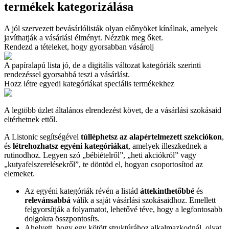
termékek kategorizálása
A jól szervezett bevásárlólisták olyan előnyöket kínálnak, amelyek
javíthatják a vásárlási élményt. Nézzük meg őket.
Rendezd a tételeket, hogy gyorsabban vásárolj
A papíralapú lista jó, de a digitális változat kategóriák szerinti
rendezéssel gyorsabbá teszi a vásárlást.
Hozz létre egyedi kategóriákat speciális termékekhez
A legtöbb üzlet általános elrendezést követ, de a vásárlási szokásaid
eltérhetnek ettől.
A Listonic segítségével
túlléphetsz az alapértelmezett szekciókon
,
és
létrehozhatsz egyéni kategóriákat
, amelyek illeszkednek a
rutinodhoz. Legyen szó „bébiételről”, „heti akciókról” vagy
„kutyafelszerelésekről”, te döntöd el, hogyan csoportosítod az
elemeket.
Az egyéni kategóriák révén a listád
áttekinthetőbbé
és
relevánsabbá
válik a saját vásárlási szokásaidhoz. Emellett
felgyorsítják a folyamatot, lehetővé téve, hogy a legfontosabb
dolgokra összpontosíts.
Ahelyett, hogy egy kötött struktúrához alkalmazkodnál, olyat