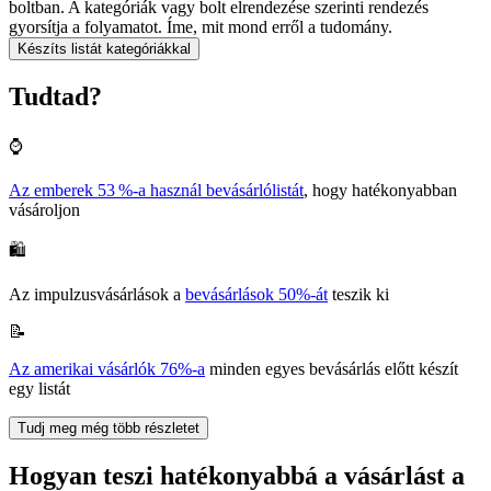
boltban. A kategóriák vagy bolt elrendezése szerinti rendezés
gyorsítja a folyamatot. Íme, mit mond erről a tudomány.
Készíts listát kategóriákkal
Tudtad?
⌚
Az emberek 53 %-a használ bevásárlólistát
, hogy hatékonyabban
vásároljon
🛍️
Az impulzusvásárlások a
bevásárlások 50%-át
teszik ki
📝
Az amerikai vásárlók 76%-a
minden egyes bevásárlás előtt készít
egy listát
Tudj meg még több részletet
Hogyan teszi hatékonyabbá a vásárlást a