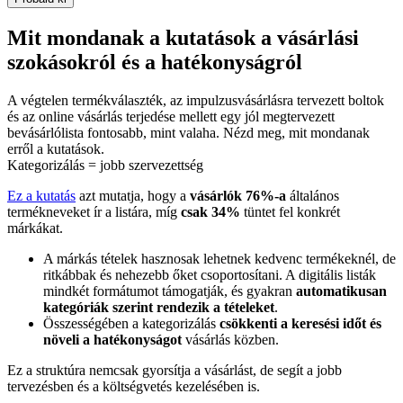
Mit mondanak a kutatások a vásárlási
szokásokról és a hatékonyságról
A végtelen termékválaszték, az impulzusvásárlásra tervezett boltok
és az online vásárlás terjedése mellett egy jól megtervezett
bevásárlólista fontosabb, mint valaha. Nézd meg, mit mondanak
erről a kutatások.
Kategorizálás = jobb szervezettség
Ez a kutatás
azt mutatja, hogy a
vásárlók 76%-a
általános
termékneveket ír a listára, míg
csak 34%
tüntet fel konkrét
márkákat.
A márkás tételek hasznosak lehetnek kedvenc termékeknél, de
ritkábbak és nehezebb őket csoportosítani. A digitális listák
mindkét formátumot támogatják, és gyakran
automatikusan
kategóriák szerint rendezik a tételeket
.
Összességében a kategorizálás
csökkenti a keresési időt és
növeli a hatékonyságot
vásárlás közben.
Ez a struktúra nemcsak gyorsítja a vásárlást, de segít a jobb
tervezésben és a költségvetés kezelésében is.