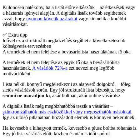
Különösen hatékony, ha a listát előre elkészítik – az étkezések vagy
a háztartás igényei alapján. A digitális listák tovább segíthetnek
azzal, hogy
nyomon követik az árakat
vagy kiemelik a korábbi
vásárlásokat.
✅ Extra tipp
Idővel ez a strukturált megközelítés segíthet a következetesebb
költségvetés-tervezésben
A termékek el nem felejtése a bevásárlólista használatának fő oka
A termékek el nem felejtése az egyik fő oka a bevásárlólista
használatának.
A vásárlók 72%-a
ezt nevezi meg legfőbb
motivációként.
Lista nélkül könnyű megfeledkezni az alapvető dolgokról – főleg
sietős vásárlások során. Egy jól strukturált lista biztosítja, hogy
semmi ne maradjon ki
, akár boltban, akár online vásárolsz.
A digitális listák még megbízhatóbbá teszik a vásárlást –
szinkronizálhatók más eszközökkel vagy megoszthatók másokkal
.
Így az utolsó pillanatban hozzáadott elemek is könnyen bekerülnek.
Ha kevesebb a kihagyott termék, kevesebb a plusz boltba rohanás is.
Egy jó lista vásárlás előtt, közben és után is időt spórol.