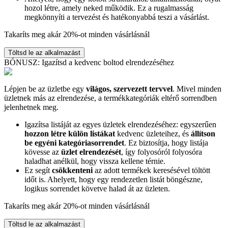
hozol létre, amely neked működik. Ez a rugalmasság
megkönnyíti a tervezést és hatékonyabbá teszi a vásárlást.
Takaríts meg akár 20%-ot minden vásárlásnál
Töltsd le az alkalmazást
BÓNUSZ: Igazítsd a kedvenc boltod elrendezéséhez
Lépjen be az üzletbe egy
világos, szervezett tervvel
. Mivel minden
üzletnek más az elrendezése, a termékkategóriák eltérő sorrendben
jelenhetnek meg.
Igazítsa listáját az egyes üzletek elrendezéséhez: egyszerűen
hozzon létre külön listákat
kedvenc üzleteihez, és
állítson
be egyéni kategóriasorrendet
. Ez biztosítja, hogy listája
kövesse az
üzlet elrendezését
, így folyosóról folyosóra
haladhat anélkül, hogy vissza kellene térnie.
Ez segít
csökkenteni
az adott termékek keresésével töltött
időt is. Ahelyett, hogy egy rendezetlen listát böngészne,
logikus sorrendet követve halad át az üzleten.
Takaríts meg akár 20%-ot minden vásárlásnál
Töltsd le az alkalmazást