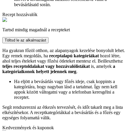
bevásárlásaid során.
Recept hozzávalók
Tartsd mindig magadnál a recepteket
Töltsd le az alkalmazást
Ha gyakran főzöl otthon, az alapanyagok kezelése bonyolult lehet.
Egy remek megoldás, ha
receptalapú kategóriákat
hozol létre,
ahol teljes ételeket vagy főzési ötleteket mentesz el. Beilleszthetsz
teljes receptoldalakat vagy hozzávalólistákat
is, amelyek
a
kategóriaikonok helyett jelennek meg
.
Ha eljött a bevásárlás vagy főzés ideje, csak koppints a
kategóriára, hogy nagyban lásd a tartalmat. Így nem kell
appok között váltogatni vagy a telefonban keresgélni a
receptet.
Segít rendszerezni az étkezés tervezését, és időt takarít meg a lista
elkészítésekor. A receptkategóriákkal a bevásárlás és a főzés egy
egységes folyamattá válik.
Kedvezmények és kuponok