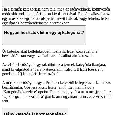
Ha a termék kategóriája nem felel meg az igényeidnek, könnyedén
módosíthatod a kategória ikon kiválasztásával. Ezután választhatsz
egy másik kategóriát az alapértelmezett listáról, vagy létrehozhatsz
egy újat és hozzárendelheted a termékhez.
Hogyan hozhatok létre egy új kategóriát?
Új kategóriákat kétféleképpen hozhatsz létre: közvetlenül a
bevásárlólistán vagy az alkalmazás beállításain keresztül.
Az első lehetőség, hogy rákattintasz a termék kategória ikonjára,
majd kiválasztod a ‘Saját kategóriáim’ fület. Ott látni fogsz egy
gombot: ‘Új kategória létrehozása’.
A másik lehetőség, hogy a Profilon keresztül belépsz az alkalmazás
beállításaiba. Görgess kicsit lefelé, amíg meg nem látod a
‘Kategóriák kezelése’ opciót. Ennek megnyitása után megjelenik az
‘Új kategória hozzáadása’ gomb, ami ugyanarra a nézetre visz, mint
fent.
Hány kategóriát hozhatok létre?