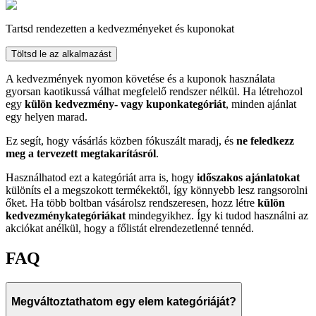
Tartsd rendezetten a kedvezményeket és kuponokat
Töltsd le az alkalmazást
A kedvezmények nyomon követése és a kuponok használata
gyorsan kaotikussá válhat megfelelő rendszer nélkül. Ha létrehozol
egy
külön kedvezmény- vagy kuponkategóriát
, minden ajánlat
egy helyen marad.
Ez segít, hogy vásárlás közben fókuszált maradj, és
ne feledkezz
meg a tervezett megtakarításról
.
Használhatod ezt a kategóriát arra is, hogy
időszakos ajánlatokat
különíts el a megszokott termékektől, így könnyebb lesz rangsorolni
őket. Ha több boltban vásárolsz rendszeresen, hozz létre
külön
kedvezménykategóriákat
mindegyikhez. Így ki tudod használni az
akciókat anélkül, hogy a főlistát elrendezetlenné tennéd.
FAQ
Megváltoztathatom egy elem kategóriáját?