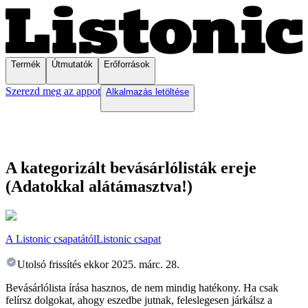
Termék
Útmutatók
Erőforrások
Szerezd meg az appot
Alkalmazás letöltése
A kategorizált bevásárlólisták ereje
(Adatokkal alátámasztva!)
A Listonic csapatától
Listonic csapat
Utolsó frissítés ekkor
2025. márc. 28.
Bevásárlólista írása hasznos, de nem mindig hatékony. Ha csak
felírsz dolgokat, ahogy eszedbe jutnak, feleslegesen járkálsz a