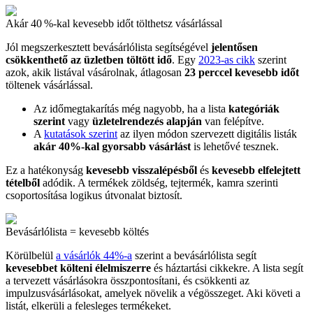
Akár 40 %-kal kevesebb időt tölthetsz vásárlással
Jól megszerkesztett bevásárlólista segítségével
jelentősen
csökkenthető az üzletben töltött idő
. Egy
2023-as cikk
szerint
azok, akik listával vásárolnak, átlagosan
23 perccel kevesebb időt
töltenek vásárlással.
Az időmegtakarítás még nagyobb, ha a lista
kategóriák
szerint
vagy
üzletelrendezés alapján
van felépítve.
A
kutatások szerint
az ilyen módon szervezett digitális listák
akár 40%-kal gyorsabb vásárlást
is lehetővé tesznek.
Ez a hatékonyság
kevesebb visszalépésből
és
kevesebb elfelejtett
tételből
adódik. A termékek zöldség, tejtermék, kamra szerinti
csoportosítása logikus útvonalat biztosít.
Bevásárlólista = kevesebb költés
Körülbelül
a vásárlók 44%-a
szerint a bevásárlólista segít
kevesebbet költeni élelmiszerre
és háztartási cikkekre. A lista segít
a tervezett vásárlásokra összpontosítani, és csökkenti az
impulzusvásárlásokat, amelyek növelik a végösszeget. Aki követi a
listát, elkerüli a felesleges termékeket.