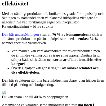
effektivitet
Med ett oändligt produktutbud, butiker designade för impulsköp och
ökningen av näthandel är en välplanerad inköpslista viktigare än
någonsin. Se vad forskningen säger om inköpslistor.
Kategoriindelning = bättre struktur
Den här undersökningen
visar att
76 % av konsumenterna
skriver
allmänna produktnamn på sina inköpslistor, medan
endast 34 %
nämner specifika varumärken.
Varumärken kan vara användbara för favoritprodukter, men
de är mindre vanliga och svårare att gruppera. Digitala listor
stödjer båda skrivsätten och
sorterar ofta automatiskt efter
kategori
.
Överlag hjälper kategorisering till att
minska letandet och
öka effektiviteten
.
Den här strukturen gör inte bara inköpen snabbare, utan hjälper även
till med planering och budgetering.
Du kan spara upp till 40 % av shoppingtiden
Att använda en välorganiserad inköpslista kan
minska tiden i