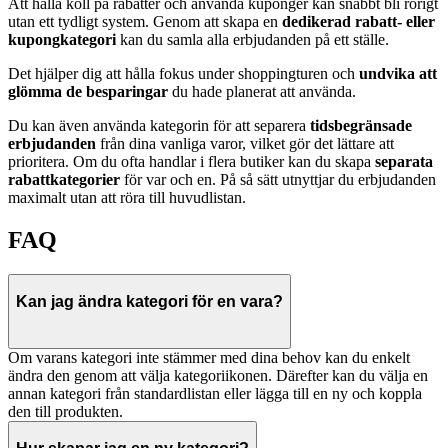
Att hålla koll på rabatter och använda kuponger kan snabbt bli rörigt
utan ett tydligt system. Genom att skapa en
dedikerad rabatt- eller
kupongkategori
kan du samla alla erbjudanden på ett ställe.
Det hjälper dig att hålla fokus under shoppingturen och
undvika att
glömma de besparingar
du hade planerat att använda.
Du kan även använda kategorin för att separera
tidsbegränsade
erbjudanden
från dina vanliga varor, vilket gör det lättare att
prioritera. Om du ofta handlar i flera butiker kan du skapa
separata
rabattkategorier
för var och en. På så sätt utnyttjar du erbjudanden
maximalt utan att röra till huvudlistan.
FAQ
Kan jag ändra kategori för en vara?
Om varans kategori inte stämmer med dina behov kan du enkelt
ändra den genom att välja kategoriikonen. Därefter kan du välja en
annan kategori från standardlistan eller lägga till en ny och koppla
den till produkten.