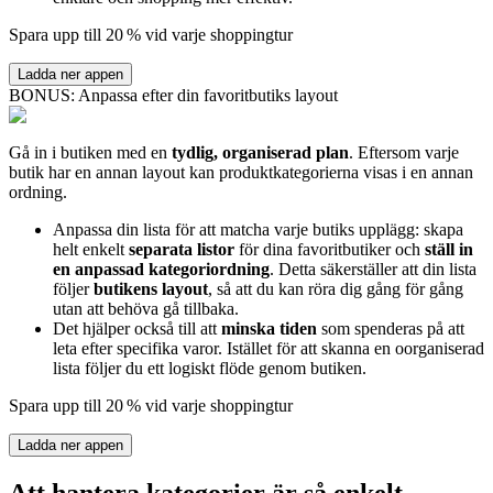
Spara upp till 20 % vid varje shoppingtur
Ladda ner appen
BONUS: Anpassa efter din favoritbutiks layout
Gå in i butiken med en
tydlig, organiserad plan
. Eftersom varje
butik har en annan layout kan produktkategorierna visas i en annan
ordning.
Anpassa din lista för att matcha varje butiks upplägg: skapa
helt enkelt
separata listor
för dina favoritbutiker och
ställ in
en anpassad kategoriordning
. Detta säkerställer att din lista
följer
butikens layout
, så att du kan röra dig gång för gång
utan att behöva gå tillbaka.
Det hjälper också till att
minska tiden
som spenderas på att
leta efter specifika varor. Istället för att skanna en oorganiserad
lista följer du ett logiskt flöde genom butiken.
Spara upp till 20 % vid varje shoppingtur
Ladda ner appen
Att hantera kategorier är så enkelt