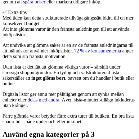
genom att
spåra priser
eller markera tidigare inköp.
✅ Extra tips
Med tiden kan detta strukturerade tillvägagångssätt bidra till en mer
konsekvent budget
Att inte glömma varor är den främsta anledningen till att använda
inköpslistor
Att undvika att glömma saker är en av de främsta anledningarna till
att människor använder inköpslistor.
72 % av konsumenterna
anger
detta som sin främsta motivation.
Utan lista är det lätt att glömma viktiga varor – särskilt under
stressiga shoppingrundor. En tydlig och välstrukturerad lista
säkerställer att
inget glöms bort
, oavsett om du handlar i butik eller
online.
Digitala listor ger ännu mer pålitlighet genom att synka mellan
enheter eller
delas med andra
. Även sista-minuten-tillägg inkluderas
utan krångel.
Färre glömda varor betyder färre extra turer till butiken. En bra lista
sparar tid – både under och efter inköpet.
Använd egna kategorier på 3