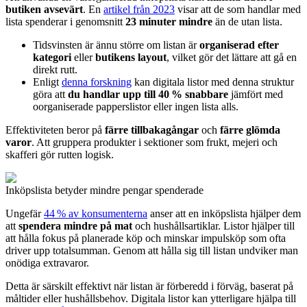
butiken avsevärt
. En
artikel från 2023
visar att de som handlar med
lista spenderar i genomsnitt
23 minuter mindre
än de utan lista.
Tidsvinsten är ännu större om listan är
organiserad efter
kategori
eller
butikens layout
, vilket gör det lättare att gå en
direkt rutt.
Enligt
denna forskning
kan digitala listor med denna struktur
göra att
du handlar upp till 40 % snabbare
jämfört med
oorganiserade papperslistor eller ingen lista alls.
Effektiviteten beror på
färre tillbakagångar
och
färre glömda
varor
. Att gruppera produkter i sektioner som frukt, mejeri och
skafferi gör rutten logisk.
Inköpslista betyder mindre pengar spenderade
Ungefär
44 % av konsumenterna
anser att en inköpslista hjälper dem
att
spendera mindre på mat
och hushållsartiklar. Listor hjälper till
att hålla fokus på planerade köp och minskar impulsköp som ofta
driver upp totalsumman. Genom att hålla sig till listan undviker man
onödiga extravaror.
Detta är särskilt effektivt när listan är förberedd i förväg, baserat på
måltider eller hushållsbehov. Digitala listor kan ytterligare hjälpa till