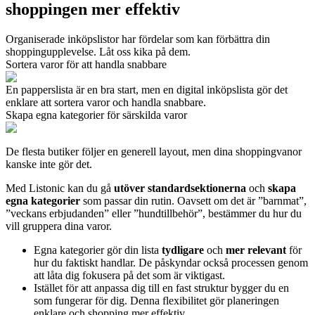
shoppingen mer effektiv
Organiserade inköpslistor har fördelar som kan förbättra din
shoppingupplevelse. Låt oss kika på dem.
Sortera varor för att handla snabbare
En papperslista är en bra start, men en digital inköpslista gör det
enklare att sortera varor och handla snabbare.
Skapa egna kategorier för särskilda varor
De flesta butiker följer en generell layout, men dina shoppingvanor
kanske inte gör det.
Med Listonic kan du gå
utöver standardsektionerna
och
skapa
egna kategorier
som passar din rutin. Oavsett om det är ”barnmat”,
”veckans erbjudanden” eller ”hundtillbehör”, bestämmer du hur du
vill gruppera dina varor.
Egna kategorier gör din lista
tydligare
och
mer relevant
för
hur du faktiskt handlar. De påskyndar också processen genom
att låta dig fokusera på det som är viktigast.
Istället för att anpassa dig till en fast struktur bygger du en
som fungerar för dig. Denna flexibilitet gör planeringen
enklare och shopping mer effektiv.