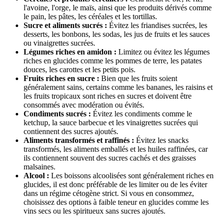
l'avoine, l'orge, le maïs, ainsi que les produits dérivés comme
le pain, les pâtes, les céréales et les tortillas.
Sucre et aliments sucrés :
Évitez les friandises sucrées, les
desserts, les bonbons, les sodas, les jus de fruits et les sauces
ou vinaigrettes sucrées.
Légumes riches en amidon :
Limitez ou évitez les légumes
riches en glucides comme les pommes de terre, les patates
douces, les carottes et les petits pois.
Fruits riches en sucre :
Bien que les fruits soient
généralement sains, certains comme les bananes, les raisins et
les fruits tropicaux sont riches en sucres et doivent être
consommés avec modération ou évités.
Condiments sucrés :
Évitez les condiments comme le
ketchup, la sauce barbecue et les vinaigrettes sucrées qui
contiennent des sucres ajoutés.
Aliments transformés et raffinés :
Évitez les snacks
transformés, les aliments emballés et les huiles raffinées, car
ils contiennent souvent des sucres cachés et des graisses
malsaines.
Alcool :
Les boissons alcoolisées sont généralement riches en
glucides, il est donc préférable de les limiter ou de les éviter
dans un régime cétogène strict. Si vous en consommez,
choisissez des options à faible teneur en glucides comme les
vins secs ou les spiritueux sans sucres ajoutés.