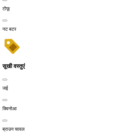
टोफू
नट बटर
सूखी वस्तुएं
जई
क्विनोआ
ब्राउन चावल