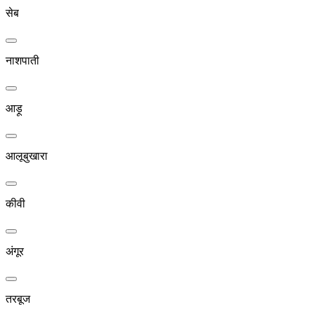
सेब
नाशपाती
आड़ू
आलूबुखारा
कीवी
अंगूर
तरबूज