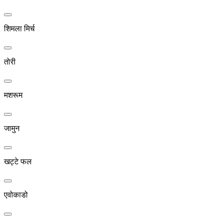
शिमला मिर्च
तोरी
मशरूम
जामुन
खट्टे फल
एवोकाडो