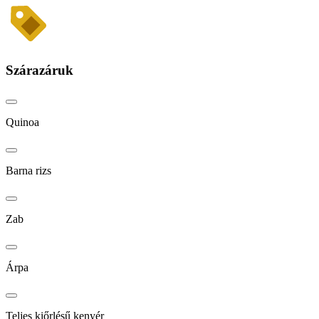
Szárazáruk
Quinoa
Barna rizs
Zab
Árpa
Teljes kiőrlésű kenyér