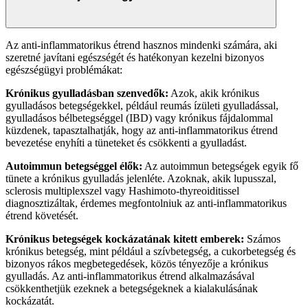
Az anti-inflammatorikus étrend hasznos mindenki számára, aki
szeretné javítani egészségét és hatékonyan kezelni bizonyos
egészségügyi problémákat:
Krónikus gyulladásban szenvedők:
Azok, akik krónikus
gyulladásos betegségekkel, például reumás ízületi gyulladással,
gyulladásos bélbetegséggel (IBD) vagy krónikus fájdalommal
küzdenek, tapasztalhatják, hogy az anti-inflammatorikus étrend
bevezetése enyhíti a tüneteket és csökkenti a gyulladást.
Autoimmun betegséggel élők:
Az autoimmun betegségek egyik fő
tünete a krónikus gyulladás jelenléte. Azoknak, akik lupusszal,
sclerosis multiplexszel vagy Hashimoto-thyreoiditissel
diagnosztizáltak, érdemes megfontolniuk az anti-inflammatorikus
étrend követését.
Krónikus betegségek kockázatának kitett emberek:
Számos
krónikus betegség, mint például a szívbetegség, a cukorbetegség és
bizonyos rákos megbetegedések, közös tényezője a krónikus
gyulladás. Az anti-inflammatorikus étrend alkalmazásával
csökkenthetjük ezeknek a betegségeknek a kialakulásának
kockázatát.