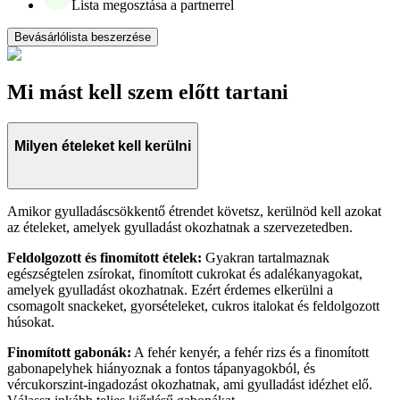
Lista megosztása a partnerrel
Bevásárlólista beszerzése
Mi mást kell szem előtt tartani
Milyen ételeket kell kerülni
Amikor gyulladáscsökkentő étrendet követsz, kerülnöd kell azokat
az ételeket, amelyek gyulladást okozhatnak a szervezetedben.
Feldolgozott és finomított ételek:
Gyakran tartalmaznak
egészségtelen zsírokat, finomított cukrokat és adalékanyagokat,
amelyek gyulladást okozhatnak. Ezért érdemes elkerülni a
csomagolt snackeket, gyorsételeket, cukros italokat és feldolgozott
húsokat.
Finomított gabonák:
A fehér kenyér, a fehér rizs és a finomított
gabonapelyhek hiányoznak a fontos tápanyagokból, és
vércukorszint-ingadozást okozhatnak, ami gyulladást idézhet elő.