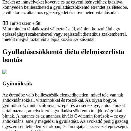
Ezeket az irányelveket követve és az egyéni igényeidhez igazítva,
könnyedén beillesztheted a gyulladáscsökkentő étrendet az életedbe,
javíthatod az általános egészségedet és növelheted vitalitásodat.
👨‍⚕️️ Tartsd szem előtt
Mint minden táplálkozási változtatásnál, ajánlott konzultálni egy
egészségügyi szakemberrel vagy regisztrált dietetikus szakemberrel,
mielőtt megváltoztatnád a táplálkozási szokásaidat.
Gyulladáscsökkentő diéta élelmiszerlista
bontás
Gyümölcsök
Az étrendbe való beillesztésük elengedhetetlen, mivel tele vannak
antioxidánsokkal, vitaminokkal és rostokkal. Az olyan bogyós
gyümölcsök, mint az áfonya, az eper és a cseresznye, antociánokat
tartalmaznak, amelyek erős gyulladáscsökkentő tulajdonságokkal
bírnak. A narancs és az ananász kiváló C-vitamin források – ez egy
antioxidáns, amely megelőzi a gyulladást. Az avokádó pedig gazdag
egyszeresen telítetlen zsírokban, és támogatja a szervezet egészséges