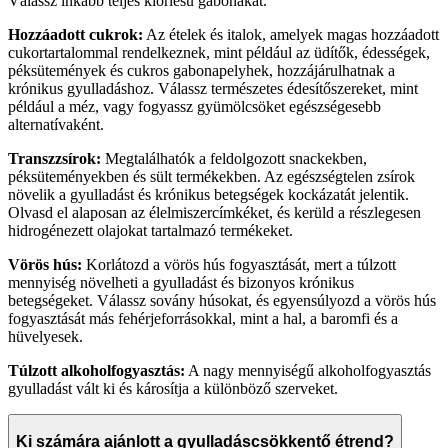
Válassz inkább teljes kiőrlésű gabonákat.
Hozzáadott cukrok:
Az ételek és italok, amelyek magas hozzáadott
cukortartalommal rendelkeznek, mint például az üdítők, édességek,
péksütemények és cukros gabonapelyhek, hozzájárulhatnak a
krónikus gyulladáshoz. Válassz természetes édesítőszereket, mint
például a méz, vagy fogyassz gyümölcsöket egészségesebb
alternatívaként.
Transzzsírok:
Megtalálhatók a feldolgozott snackekben,
péksüteményekben és sült termékekben. Az egészségtelen zsírok
növelik a gyulladást és krónikus betegségek kockázatát jelentik.
Olvasd el alaposan az élelmiszercímkéket, és kerüld a részlegesen
hidrogénezett olajokat tartalmazó termékeket.
Vörös hús:
Korlátozd a vörös hús fogyasztását, mert a túlzott
mennyiség növelheti a gyulladást és bizonyos krónikus
betegségeket. Válassz sovány húsokat, és egyensúlyozd a vörös hús
fogyasztását más fehérjeforrásokkal, mint a hal, a baromfi és a
hüvelyesek.
Túlzott alkoholfogyasztás:
A nagy mennyiségű alkoholfogyasztás
gyulladást vált ki és károsítja a különböző szerveket.
Ki számára ajánlott a gyulladáscsökkentő étrend?