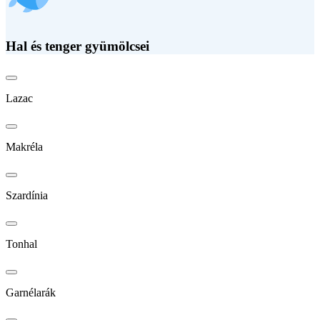
Hal és tenger gyümölcsei
Lazac
Makréla
Szardínia
Tonhal
Garnélarák