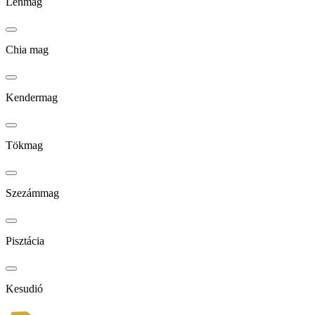
Lenmag
Chia mag
Kendermag
Tökmag
Szezámmag
Pisztácia
Kesudió