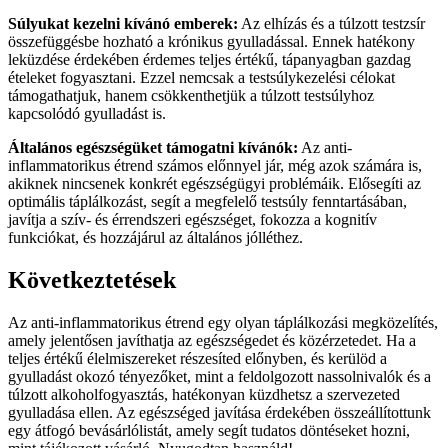
Súlyukat kezelni kívánó emberek:
Az elhízás és a túlzott testzsír
összefüggésbe hozható a krónikus gyulladással. Ennek hatékony
leküzdése érdekében érdemes teljes értékű, tápanyagban gazdag
ételeket fogyasztani. Ezzel nemcsak a testsúlykezelési célokat
támogathatjuk, hanem csökkenthetjük a túlzott testsúlyhoz
kapcsolódó gyulladást is.
Általános egészségüket támogatni kívánók:
Az anti-
inflammatorikus étrend számos előnnyel jár, még azok számára is,
akiknek nincsenek konkrét egészségügyi problémáik. Elősegíti az
optimális táplálkozást, segít a megfelelő testsúly fenntartásában,
javítja a szív- és érrendszeri egészséget, fokozza a kognitív
funkciókat, és hozzájárul az általános jólléthez.
Következtetések
Az anti-inflammatorikus étrend egy olyan táplálkozási megközelítés,
amely jelentősen javíthatja az egészségedet és közérzetedet. Ha a
teljes értékű élelmiszereket részesíted előnyben, és kerülöd a
gyulladást okozó tényezőket, mint a feldolgozott nassolnivalók és a
túlzott alkoholfogyasztás, hatékonyan küzdhetsz a szervezeted
gyulladása ellen. Az egészséged javítása érdekében összeállítottunk
egy átfogó bevásárlólistát, amely segít tudatos döntéseket hozni,