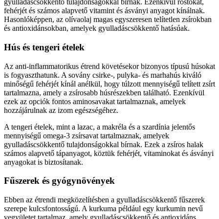
gyulladáscsökkentő tulajdonságokkal bírnak. Ezenkívül rostokat,
fehérjét és számos alapvető vitamint és ásványi anyagot kínálnak.
Hasonlóképpen, az olívaolaj magas egyszeresen telítetlen zsírokban
és antioxidánsokban, amelyek gyulladáscsökkentő hatásúak.
Hús és tengeri ételek
Az anti-inflammatorikus étrend követésekor bizonyos típusú húsokat
is fogyaszthatunk. A sovány csirke-, pulyka- és marhahús kiváló
minőségű fehérjét kínál anélkül, hogy túlzott mennyiségű telített zsírt
tartalmazna, amely a zsírosabb húsrészekben található. Ezenkívül
ezek az opciók fontos aminosavakat tartalmaznak, amelyek
hozzájárulnak az izom egészségéhez.
A tengeri ételek, mint a lazac, a makréla és a szardínia jelentős
mennyiségű omega-3 zsírsavat tartalmaznak, amelyek
gyulladáscsökkentő tulajdonságokkal bírnak. Ezek a zsíros halak
számos alapvető tápanyagot, köztük fehérjét, vitaminokat és ásványi
anyagokat is biztosítanak.
Fűszerek és gyógynövények
Ebben az étrendi megközelítésben a gyulladáscsökkentő fűszerek
szerepe kulcsfontosságú. A kurkuma például egy kurkumin nevű
vegyületet tartalmaz, amely gyulladáscsökkentő és antioxidáns