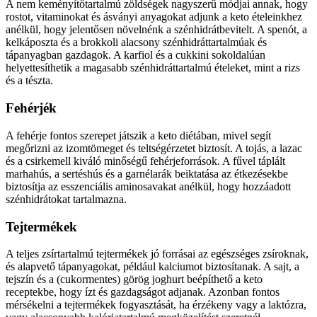
A nem keményítőtartalmú zöldségek nagyszerű módjai annak, hogy
rostot, vitaminokat és ásványi anyagokat adjunk a keto ételeinkhez
anélkül, hogy jelentősen növelnénk a szénhidrátbevitelt. A spenót, a
kelkáposzta és a brokkoli alacsony szénhidráttartalmúak és
tápanyagban gazdagok. A karfiol és a cukkini sokoldalúan
helyettesíthetik a magasabb szénhidráttartalmú ételeket, mint a rizs
és a tészta.
Fehérjék
A fehérje fontos szerepet játszik a keto diétában, mivel segít
megőrizni az izomtömeget és teltségérzetet biztosít. A tojás, a lazac
és a csirkemell kiváló minőségű fehérjeforrások. A fűvel táplált
marhahús, a sertéshús és a garnélarák beiktatása az étkezésekbe
biztosítja az esszenciális aminosavakat anélkül, hogy hozzáadott
szénhidrátokat tartalmazna.
Tejtermékek
A teljes zsírtartalmú tejtermékek jó forrásai az egészséges zsíroknak,
és alapvető tápanyagokat, például kalciumot biztosítanak. A sajt, a
tejszín és a (cukormentes) görög joghurt beépíthető a keto
receptekbe, hogy ízt és gazdagságot adjanak. Azonban fontos
mérsékelni a tejtermékek fogyasztását, ha érzékeny vagy a laktózra,