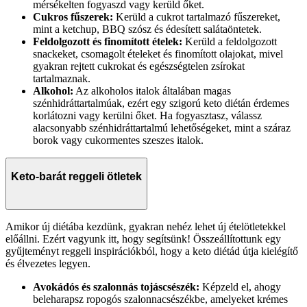
mérsékelten fogyaszd vagy kerüld őket.
Cukros fűszerek:
Kerüld a cukrot tartalmazó fűszereket,
mint a ketchup, BBQ szósz és édesített salátaöntetek.
Feldolgozott és finomított ételek:
Kerüld a feldolgozott
snackeket, csomagolt ételeket és finomított olajokat, mivel
gyakran rejtett cukrokat és egészségtelen zsírokat
tartalmaznak.
Alkohol:
Az alkoholos italok általában magas
szénhidráttartalmúak, ezért egy szigorú keto diétán érdemes
korlátozni vagy kerülni őket. Ha fogyasztasz, válassz
alacsonyabb szénhidráttartalmú lehetőségeket, mint a száraz
borok vagy cukormentes szeszes italok.
Keto-barát reggeli ötletek
Amikor új diétába kezdünk, gyakran nehéz lehet új ételötletekkel
előállni. Ezért vagyunk itt, hogy segítsünk! Összeállítottunk egy
gyűjteményt reggeli inspirációkból, hogy a keto diétád útja kielégítő
és élvezetes legyen.
Avokádós és szalonnás tojáscsészék:
Képzeld el, ahogy
beleharapsz ropogós szalonnacsészékbe, amelyeket krémes