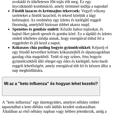
avokádó és tökéletesen főtt tojás tölt meg. Ez egy
ínycsiklandó kombináció, amely örömmel indítja a napodat!
Füstölt lazacos és krémsajtos tekercsek:
Vegyél vékony
szeleteket a füstölt lazacból, és tekerd köréjük a lágy
krémsajtot. Az eredmény egy ízletes és kielégítő reggeli
finomság, amelyből biztosan többet akarsz majd.
Spenótos és gombás omlett:
Készíts habos tojásokat, és
hajtsd őket párolt spenót és gomba köré. Ez a tápláló és ízletes
omlett tökéletes módja annak, hogy energiával töltsd fel a
reggeledet és jól kezd a napot.
Kókuszos chia puding bogyós gyümölcsökkel:
Képzelj el
egy frissítő keveréket krémes kókusztejből és tápanyagokban
gazdag chia magokból. Tedd rá egy színes, friss bogyós
gyümölcsökből álló réteget egy édes és kielégítő, keto-barát
reggeli lehetőségért, amely energiával tölt fel és készen állsz a
nap meghódítására.
Mi az a "keto influenza" és hogyan lehet kezelni?
A "keto influenza" egy tünetegyüttes, amelyet néhány ember
tapasztalhat a keto diétára való átállás kezdeti szakaszában.
Általában az első néhány napban vagy hétben jelentkezik, amíg a