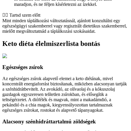
maradjon, és ne féljen kísérletezni az ízekkel.
👨‍⚕️️ Tartsd szem előtt
Mint minden táplálkozási változtatásnál, ajánlott konzultálni egy
egészségügyi szakemberrel vagy regisztrált dietetikus szakemberrel,
mielőtt megváltoztatnád a táplálkozási szokásaidat.
Keto diéta élelmiszerlista bontás
Egészséges zsírok
Az egészséges zsírok alapvető elemei a keto diétának, mivel
koncentrált energiaforrást biztosítanak, miközben alacsonyan tartják
a szénhidrátbevitelt. Az avokádó, az olívaolaj és a kókuszolaj
gazdagok egyszeresen telítetlen zsírokban, és elősegítik a
teltségérzetet. A diófélék és magvak, mint a makadámdió, a
pekándió és a chia magok, kiegyensúlyozottan tartalmaznak
egészséges zsírokat, rostokat és alapvető tápanyagokat.
Alacsony szénhidráttartalmú zöldségek