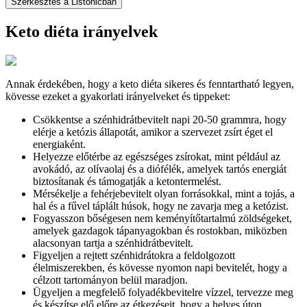
Szerkesztés a Listonicban
Keto diéta irányelvek
Annak érdekében, hogy a keto diéta sikeres és fenntartható legyen,
kövesse ezeket a gyakorlati irányelveket és tippeket:
Csökkentse a szénhidrátbevitelt napi 20-50 grammra, hogy
elérje a ketózis állapotát, amikor a szervezet zsírt éget el
energiaként.
Helyezze előtérbe az egészséges zsírokat, mint például az
avokádó, az olívaolaj és a diófélék, amelyek tartós energiát
biztosítanak és támogatják a ketontermelést.
Mérsékelje a fehérjebevitelt olyan forrásokkal, mint a tojás, a
hal és a fűvel táplált húsok, hogy ne zavarja meg a ketózist.
Fogyasszon bőségesen nem keményítőtartalmú zöldségeket,
amelyek gazdagok tápanyagokban és rostokban, miközben
alacsonyan tartja a szénhidrátbevitelt.
Figyeljen a rejtett szénhidrátokra a feldolgozott
élelmiszerekben, és kövesse nyomon napi bevitelét, hogy a
célzott tartományon belül maradjon.
Ügyeljen a megfelelő folyadékbevitelre vízzel, tervezze meg
és készítse elő előre az étkezéseit, hogy a helyes úton