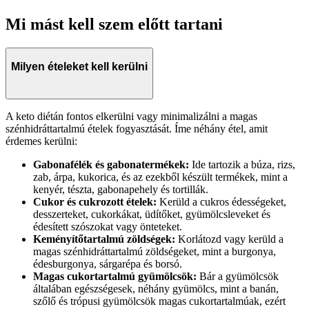
Mi mást kell szem előtt tartani
Milyen ételeket kell kerülni
A keto diétán fontos elkerülni vagy minimalizálni a magas
szénhidráttartalmú ételek fogyasztását. Íme néhány étel, amit
érdemes kerülni:
Gabonafélék és gabonatermékek:
Ide tartozik a búza, rizs,
zab, árpa, kukorica, és az ezekből készült termékek, mint a
kenyér, tészta, gabonapehely és tortillák.
Cukor és cukrozott ételek:
Kerüld a cukros édességeket,
desszerteket, cukorkákat, üdítőket, gyümölcsleveket és
édesített szószokat vagy önteteket.
Keményítőtartalmú zöldségek:
Korlátozd vagy kerüld a
magas szénhidráttartalmú zöldségeket, mint a burgonya,
édesburgonya, sárgarépa és borsó.
Magas cukortartalmú gyümölcsök:
Bár a gyümölcsök
általában egészségesek, néhány gyümölcs, mint a banán,
szőlő és trópusi gyümölcsök magas cukortartalmúak, ezért