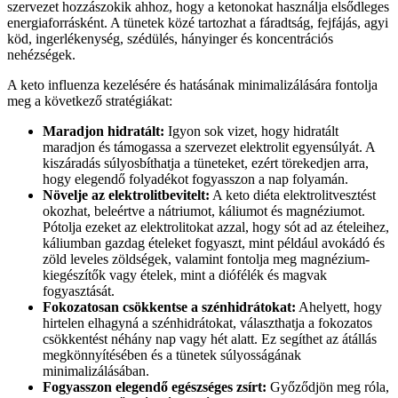
szervezet hozzászokik ahhoz, hogy a ketonokat használja elsődleges
energiaforrásként. A tünetek közé tartozhat a fáradtság, fejfájás, agyi
köd, ingerlékenység, szédülés, hányinger és koncentrációs
nehézségek.
A keto influenza kezelésére és hatásának minimalizálására fontolja
meg a következő stratégiákat:
Maradjon hidratált:
Igyon sok vizet, hogy hidratált
maradjon és támogassa a szervezet elektrolit egyensúlyát. A
kiszáradás súlyosbíthatja a tüneteket, ezért törekedjen arra,
hogy elegendő folyadékot fogyasszon a nap folyamán.
Növelje az elektrolitbevitelt:
A keto diéta elektrolitvesztést
okozhat, beleértve a nátriumot, káliumot és magnéziumot.
Pótolja ezeket az elektrolitokat azzal, hogy sót ad az ételeihez,
káliumban gazdag ételeket fogyaszt, mint például avokádó és
zöld leveles zöldségek, valamint fontolja meg magnézium-
kiegészítők vagy ételek, mint a diófélék és magvak
fogyasztását.
Fokozatosan csökkentse a szénhidrátokat:
Ahelyett, hogy
hirtelen elhagyná a szénhidrátokat, választhatja a fokozatos
csökkentést néhány nap vagy hét alatt. Ez segíthet az átállás
megkönnyítésében és a tünetek súlyosságának
minimalizálásában.
Fogyasszon elegendő egészséges zsírt:
Győződjön meg róla,