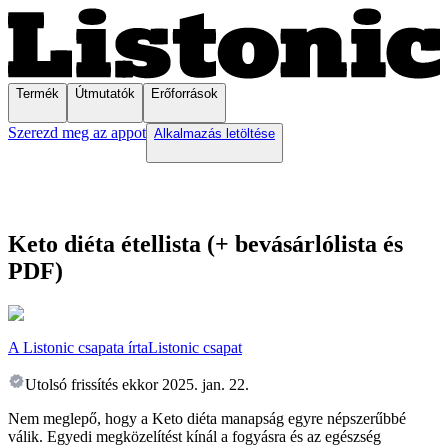
Termék
Útmutatók
Erőforrások
Szerezd meg az appot
Alkalmazás letöltése
Keto diéta étellista (+ bevásárlólista és
PDF)
A Listonic csapata írta
Listonic csapat
Utolsó frissítés ekkor
2025. jan. 22.
Nem meglepő, hogy a Keto diéta manapság egyre népszerűbbé
válik. Egyedi megközelítést kínál a fogyásra és az egészség