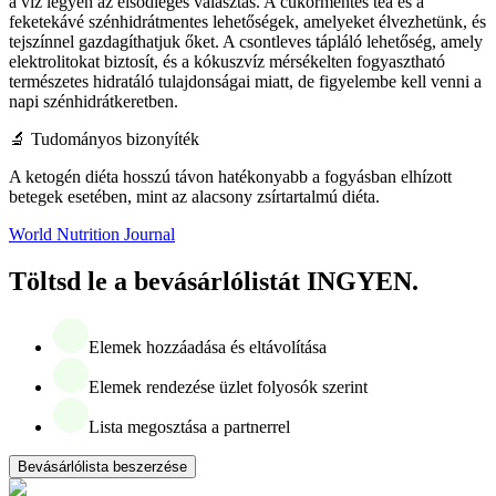
a víz legyen az elsődleges választás. A cukormentes tea és a
feketekávé szénhidrátmentes lehetőségek, amelyeket élvezhetünk, és
tejszínnel gazdagíthatjuk őket. A csontleves tápláló lehetőség, amely
elektrolitokat biztosít, és a kókuszvíz mérsékelten fogyasztható
természetes hidratáló tulajdonságai miatt, de figyelembe kell venni a
napi szénhidrátkeretben.
‍🔬 Tudományos bizonyíték
A ketogén diéta hosszú távon hatékonyabb a fogyásban elhízott
betegek esetében, mint az alacsony zsírtartalmú diéta.
World Nutrition Journal
Töltsd le a bevásárlólistát INGYEN.
Elemek hozzáadása és eltávolítása
Elemek rendezése üzlet folyosók szerint
Lista megosztása a partnerrel
Bevásárlólista beszerzése