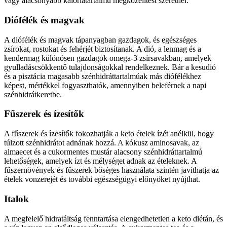
vagy alacsonyabb kalóriatartalmú megközelítést szeretnél.
Diófélék és magvak
A diófélék és magvak tápanyagban gazdagok, és egészséges
zsírokat, rostokat és fehérjét biztosítanak. A dió, a lenmag és a
kendermag különösen gazdagok omega-3 zsírsavakban, amelyek
gyulladáscsökkentő tulajdonságokkal rendelkeznek. Bár a kesudió
és a pisztácia magasabb szénhidráttartalmúak más diófélékhez
képest, mértékkel fogyaszthatók, amennyiben beleférnek a napi
szénhidrátkeretbe.
Fűszerek és ízesítők
A fűszerek és ízesítők fokozhatják a keto ételek ízét anélkül, hogy
túlzott szénhidrátot adnának hozzá. A kókusz aminosavak, az
almaecet és a cukormentes mustár alacsony szénhidráttartalmú
lehetőségek, amelyek ízt és mélységet adnak az ételeknek. A
fűszernövények és fűszerek bőséges használata szintén javíthatja az
ételek vonzerejét és további egészségügyi előnyöket nyújthat.
Italok
A megfelelő hidratáltság fenntartása elengedhetetlen a keto diétán, és