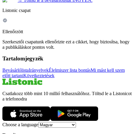
→
Töltsd le a bevásárlólistát INGYEN.
Listonic csapat
Ellenőrzött
Szerkesztői csapatunk ellenőrizte ezt a cikket, hogy biztosítsa, hogy
a publikáláskor pontos volt.
Tartalomjegyzék
Bevásárlólista
Irányelvek
Élelmiszer lista bontás
Mi mást kell szem
előtt tartani
Következtetések
Csatlakozz több mint 10 millió felhasználóhoz. Töltsd le a Listonicot
a telefonodra
Choose a language