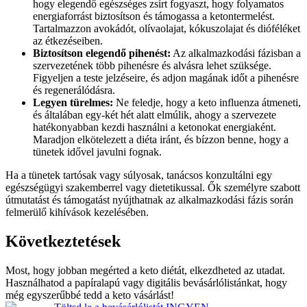
hogy elegendő egészséges zsírt fogyaszt, hogy folyamatos
energiaforrást biztosítson és támogassa a ketontermelést.
Tartalmazzon avokádót, olívaolajat, kókuszolajat és dióféléket
az étkezéseiben.
Biztosítson elegendő pihenést:
Az alkalmazkodási fázisban a
szervezetének több pihenésre és alvásra lehet szüksége.
Figyeljen a teste jelzéseire, és adjon magának időt a pihenésre
és regenerálódásra.
Legyen türelmes:
Ne feledje, hogy a keto influenza átmeneti,
és általában egy-két hét alatt elmúlik, ahogy a szervezete
hatékonyabban kezdi használni a ketonokat energiaként.
Maradjon elkötelezett a diéta iránt, és bízzon benne, hogy a
tünetek idővel javulni fognak.
Ha a tünetek tartósak vagy súlyosak, tanácsos konzultálni egy
egészségügyi szakemberrel vagy dietetikussal. Ők személyre szabott
útmutatást és támogatást nyújthatnak az alkalmazkodási fázis során
felmerülő kihívások kezelésében.
Következtetések
Most, hogy jobban megérted a keto diétát, elkezdheted az utadat.
Használhatod a papíralapú vagy digitális bevásárlólistánkat, hogy
még egyszerűbbé tedd a keto vásárlást!