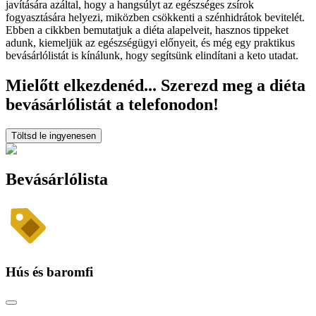
javítására azáltal, hogy a hangsúlyt az egészséges zsírok
fogyasztására helyezi, miközben csökkenti a szénhidrátok bevitelét.
Ebben a cikkben bemutatjuk a diéta alapelveit, hasznos tippeket
adunk, kiemeljük az egészségügyi előnyeit, és még egy praktikus
bevásárlólistát is kínálunk, hogy segítsünk elindítani a keto utadat.
Mielőtt elkezdenéd... Szerezd meg a diéta
bevásárlólistát a telefonodon!
Töltsd le ingyenesen
Bevásárlólista
Hús és baromfi