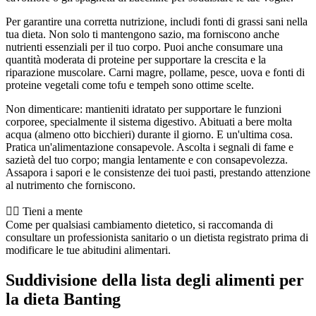
Per garantire una corretta nutrizione, includi fonti di grassi sani nella
tua dieta. Non solo ti mantengono sazio, ma forniscono anche
nutrienti essenziali per il tuo corpo. Puoi anche consumare una
quantità moderata di proteine per supportare la crescita e la
riparazione muscolare. Carni magre, pollame, pesce, uova e fonti di
proteine vegetali come tofu e tempeh sono ottime scelte.
Non dimenticare: mantieniti idratato per supportare le funzioni
corporee, specialmente il sistema digestivo. Abituati a bere molta
acqua (almeno otto bicchieri) durante il giorno. E un'ultima cosa.
Pratica un'alimentazione consapevole. Ascolta i segnali di fame e
sazietà del tuo corpo; mangia lentamente e con consapevolezza.
Assapora i sapori e le consistenze dei tuoi pasti, prestando attenzione
al nutrimento che forniscono.
👨‍⚕️️ Tieni a mente
Come per qualsiasi cambiamento dietetico, si raccomanda di
consultare un professionista sanitario o un dietista registrato prima di
modificare le tue abitudini alimentari.
Suddivisione della lista degli alimenti per
la dieta Banting