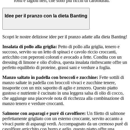
rossi e fagioli neri, che sono più ricchi di carboidrati.
Idee per il pranzo con la dieta Banting
Scopri le nostre deliziose idee per il pranzo adatte alla dieta Banting!
Insalata di pollo alla griglia:
Petto di pollo alla griglia, tenero e
succoso, servito su un letto di spinaci e cavolo riccio croccanti,
arricchito con peperoni colorati e avocado a fette. Condita con un
dressing di limone e olio d'oliva, questa insalata rinfrescante offre un
perfetto equilibrio di proteine, grassi sani e verdure a foglia.
Manzo saltato in padella con broccoli e zucchine:
Fette sottili di
manzo saltate in padella con broccoli vivaci e zucchine tenere,
insaporite con un mix saporito di aglio e zenzero. Questo piatto
gustoso e nutriente è cucinato in una leggera salsa di olio di cocco,
che aggiunge una piacevole nota di ricchezza alla combinazione di
manzo tenero e verdure croccanti.
Salmone con asparagi e purè di cavolfiore:
Un filetto di salmone
perfettamente grigliato con un esterno croccante, servito accanto a
vivaci punte di asparagi verdi. Accompagnato da un cremoso purè di
cavolfiore arricchito con burro e aglio, questo piatto offre una