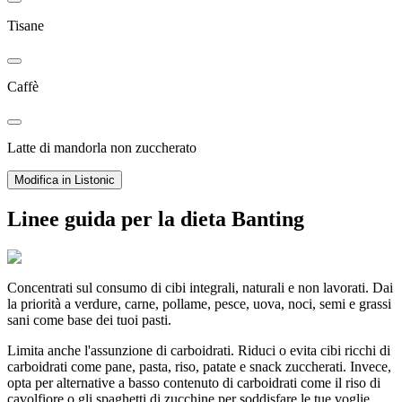
Tisane
Caffè
Latte di mandorla non zuccherato
Modifica in Listonic
Linee guida per la dieta Banting
Concentrati sul consumo di cibi integrali, naturali e non lavorati. Dai
la priorità a verdure, carne, pollame, pesce, uova, noci, semi e grassi
sani come base dei tuoi pasti.
Limita anche l'assunzione di carboidrati. Riduci o evita cibi ricchi di
carboidrati come pane, pasta, riso, patate e snack zuccherati. Invece,
opta per alternative a basso contenuto di carboidrati come il riso di
cavolfiore o gli spaghetti di zucchine per soddisfare le tue voglie.