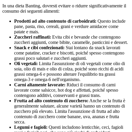
In una dieta Banting, dovresti evitare o ridurre significativamente il
consumo dei seguenti alimenti:
Prodotti ad alto contenuto di carboidrati:
Questo include
pane, pasta, riso, cereali, grani e verdure amidacee come
patate e mais.
Zuccheri raffinati:
Evita cibi e bevande che contengono
zuccheri aggiunti, come bibite, caramelle, pasticcini e dessert.
Snack e cibi confezionati:
Stai lontano da snack lavorati
come patatine, cracker e biscotti, poiché spesso contengono
grassi poco salutari e zuccheri aggiunti.
Oli vegetali:
Limita l'assunzione di oli vegetali come olio di
soia, olio di mais e olio di colza, poiché sono ricchi di acidi
grassi omega-6 e possono alterare l'equilibrio tra grassi
omega-3 e omega-6 nell'organismo.
Carni altamente lavorate:
Riduci il consumo di carni
lavorate come salsicce, hot dog e affettati, poiché spesso
contengono additivi, conservanti e grassi trans.
Frutta ad alto contenuto di zucchero:
Anche se la frutta è
generalmente salutare, alcune varietà hanno un contenuto di
zucchero più elevato. Limita l'assunzione di frutta ad alto
contenuto di zucchero come banane, uva, ananas e frutta
secca.
Legumi e fagioli:
Questi includono lenticchie, ceci, fagioli