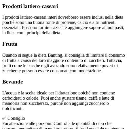
Prodotti lattiero-caseari
I prodotti lattiero-caseari interi dovrebbero essere inclusi nella dieta
poiché sono una buona fonte di proteine, calcio e altri nutrienti
essenziali. Possono fornire sazietà e aggiungere sapore ai tuoi pasti,
in linea con i principi della dieta.
Frutta
Quando si segue la dieta Banting, si consiglia di limitare il consumo
di frutta a causa del loro maggiore contenuto di zuccheri. Tuttavia,
frutti come le bacche e gli avocado sono relativamente poveri di
zuccheri e possono essere consumati con moderazione.
Bevande
L'acqua è la scelta ideale per l'idratazione poiché non contiene
carboidrati o calorie. Puoi anche gustare tisane, caffè e latte di
mandorla non zuccherato, purché non aggiungi zucchero o
dolcificanti.
✅ Consiglio
Fai attenzione alle porzioni: Controlla le quantità di cibo che
consumi per evitare di mangiare troppo. È fondamentale mantenere