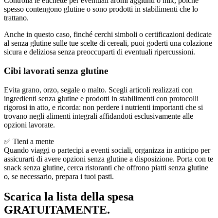
Controlla le etichette per eventuali aromi aggiunti o mix, poiché
spesso contengono glutine o sono prodotti in stabilimenti che lo
trattano.
Anche in questo caso, finché cerchi simboli o certificazioni dedicate
al senza glutine sulle tue scelte di cereali, puoi goderti una colazione
sicura e deliziosa senza preoccuparti di eventuali ripercussioni.
Cibi lavorati senza glutine
Evita grano, orzo, segale o malto. Scegli articoli realizzati con
ingredienti senza glutine e prodotti in stabilimenti con protocolli
rigorosi in atto, e ricorda: non perdere i nutrienti importanti che si
trovano negli alimenti integrali affidandoti esclusivamente alle
opzioni lavorate.
✅ Tieni a mente
Quando viaggi o partecipi a eventi sociali, organizza in anticipo per
assicurarti di avere opzioni senza glutine a disposizione. Porta con te
snack senza glutine, cerca ristoranti che offrono piatti senza glutine
o, se necessario, prepara i tuoi pasti.
Scarica la lista della spesa
GRATUITAMENTE.