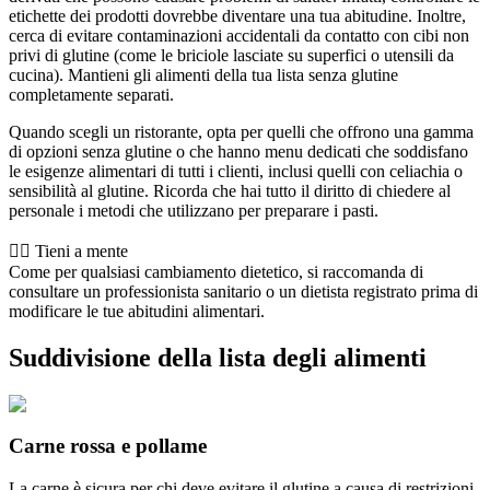
etichette dei prodotti dovrebbe diventare una tua abitudine. Inoltre,
cerca di evitare contaminazioni accidentali da contatto con cibi non
privi di glutine (come le briciole lasciate su superfici o utensili da
cucina). Mantieni gli alimenti della tua lista senza glutine
completamente separati.
Quando scegli un ristorante, opta per quelli che offrono una gamma
di opzioni senza glutine o che hanno menu dedicati che soddisfano
le esigenze alimentari di tutti i clienti, inclusi quelli con celiachia o
sensibilità al glutine. Ricorda che hai tutto il diritto di chiedere al
personale i metodi che utilizzano per preparare i pasti.
👨‍⚕️️ Tieni a mente
Come per qualsiasi cambiamento dietetico, si raccomanda di
consultare un professionista sanitario o un dietista registrato prima di
modificare le tue abitudini alimentari.
Suddivisione della lista degli alimenti
Carne rossa e pollame
La carne è sicura per chi deve evitare il glutine a causa di restrizioni