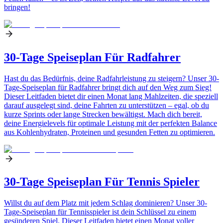
bringen!
30-Tage Speiseplan Für Radfahrer
Hast du das Bedürfnis, deine Radfahrleistung zu steigern? Unser 30-
Tage-Speiseplan für Radfahrer bringt dich auf den Weg zum Sieg!
Dieser Leitfaden bietet dir einen Monat lang Mahlzeiten, die speziell
darauf ausgelegt sind, deine Fahrten zu unterstützen – egal, ob du
kurze Sprints oder lange Strecken bewältigst. Mach dich bereit,
deine Energielevels für optimale Leistung mit der perfekten Balance
aus Kohlenhydraten, Proteinen und gesunden Fetten zu optimieren.
30-Tage Speiseplan Für Tennis Spieler
Willst du auf dem Platz mit jedem Schlag dominieren? Unser 30-
Tage-Speiseplan für Tennisspieler ist dein Schlüssel zu einem
gesünderen Spiel. Dieser Leitfaden bietet einen Monat voller