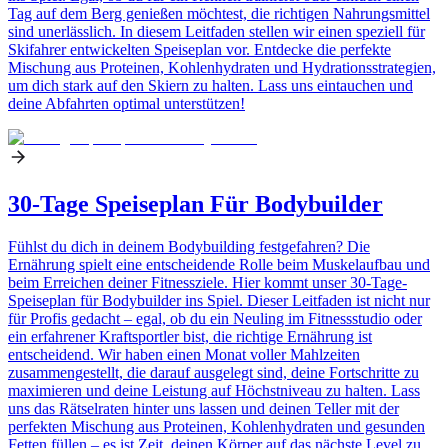
Tag auf dem Berg genießen möchtest, die richtigen Nahrungsmittel
sind unerlässlich. In diesem Leitfaden stellen wir einen speziell für
Skifahrer entwickelten Speiseplan vor. Entdecke die perfekte
Mischung aus Proteinen, Kohlenhydraten und Hydrationsstrategien,
um dich stark auf den Skiern zu halten. Lass uns eintauchen und
deine Abfahrten optimal unterstützen!
30-Tage Speiseplan Für Bodybuilder
Fühlst du dich in deinem Bodybuilding festgefahren? Die
Ernährung spielt eine entscheidende Rolle beim Muskelaufbau und
beim Erreichen deiner Fitnessziele. Hier kommt unser 30-Tage-
Speiseplan für Bodybuilder ins Spiel. Dieser Leitfaden ist nicht nur
für Profis gedacht – egal, ob du ein Neuling im Fitnessstudio oder
ein erfahrener Kraftsportler bist, die richtige Ernährung ist
entscheidend. Wir haben einen Monat voller Mahlzeiten
zusammengestellt, die darauf ausgelegt sind, deine Fortschritte zu
maximieren und deine Leistung auf Höchstniveau zu halten. Lass
uns das Rätselraten hinter uns lassen und deinen Teller mit der
perfekten Mischung aus Proteinen, Kohlenhydraten und gesunden
Fetten füllen – es ist Zeit, deinen Körper auf das nächste Level zu