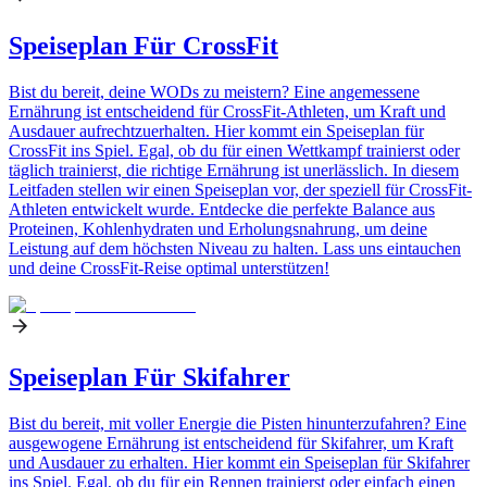
Speiseplan Für CrossFit
Bist du bereit, deine WODs zu meistern? Eine angemessene
Ernährung ist entscheidend für CrossFit-Athleten, um Kraft und
Ausdauer aufrechtzuerhalten. Hier kommt ein Speiseplan für
CrossFit ins Spiel. Egal, ob du für einen Wettkampf trainierst oder
täglich trainierst, die richtige Ernährung ist unerlässlich. In diesem
Leitfaden stellen wir einen Speiseplan vor, der speziell für CrossFit-
Athleten entwickelt wurde. Entdecke die perfekte Balance aus
Proteinen, Kohlenhydraten und Erholungsnahrung, um deine
Leistung auf dem höchsten Niveau zu halten. Lass uns eintauchen
und deine CrossFit-Reise optimal unterstützen!
Speiseplan Für Skifahrer
Bist du bereit, mit voller Energie die Pisten hinunterzufahren? Eine
ausgewogene Ernährung ist entscheidend für Skifahrer, um Kraft
und Ausdauer zu erhalten. Hier kommt ein Speiseplan für Skifahrer
ins Spiel. Egal, ob du für ein Rennen trainierst oder einfach einen