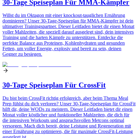
30-Tage Speiseplan Für MMA-Kämpfer
Willst du im Oktagon mit einer knockout-tauglichen Ernährung
dominieren? Unser 30-Tage-Speiseplan für MMA-Kämpfer ist dein
ultimativer Trainingspartner. Dieser Leitfaden bietet dir einen Monat
voller Mahlzeiten, die speziell darauf ausgelegt sind, dein intensives
Training und die harten Kämpfe zu unterstützen. Entdecke die
perfekte Balance aus Proteinen, Kohlenhydraten und gesunden
Fetten, um voller Energie, explosiv und bereit zu sein, deinen
Gegner zu besiegen.
30-Tage Speiseplan Für CrossFit
Du bist beim CrossFit richtig erfolgreich, aber beim Thema Meal
Prep fühlst du dich verloren? Unser 30-Tage-Speiseplan für CrossFit
hilft dir, deine WODs zu meistern. Dieser Leitfaden bietet dir einen
Monat voller köstlicher und funktioneller Mahlzeiten, die dich für
die intensiven Workouts und anspruchsvollen Metcons optimal
versorgen. Mach dich bereit, deine Leistung und Regeneration mit
einer Ernährung zu optimieren, die für maximale CrossFit-Leistung
ausgelegt ist.