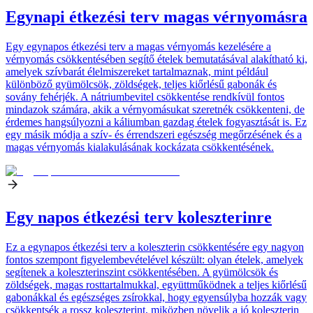
Egynapi étkezési terv magas vérnyomásra
Egy egynapos étkezési terv a magas vérnyomás kezelésére a
vérnyomás csökkentésében segítő ételek bemutatásával alakítható ki,
amelyek szívbarát élelmiszereket tartalmaznak, mint például
különböző gyümölcsök, zöldségek, teljes kiőrlésű gabonák és
sovány fehérjék. A nátriumbevitel csökkentése rendkívül fontos
mindazok számára, akik a vérnyomásukat szeretnék csökkenteni, de
érdemes hangsúlyozni a káliumban gazdag ételek fogyasztását is. Ez
egy másik módja a szív- és érrendszeri egészség megőrzésének és a
magas vérnyomás kialakulásának kockázata csökkentésének.
Egy napos étkezési terv koleszterinre
Ez a egynapos étkezési terv a koleszterin csökkentésére egy nagyon
fontos szempont figyelembevételével készült: olyan ételek, amelyek
segítenek a koleszterinszint csökkentésében. A gyümölcsök és
zöldségek, magas rosttartalmukkal, együttműködnek a teljes kiőrlésű
gabonákkal és egészséges zsírokkal, hogy egyensúlyba hozzák vagy
csökkentsék a rossz koleszterint, miközben növelik a jó koleszterin