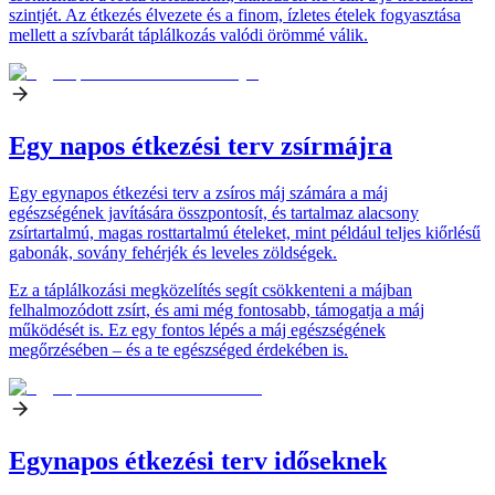
szintjét. Az étkezés élvezete és a finom, ízletes ételek fogyasztása
mellett a szívbarát táplálkozás valódi örömmé válik.
Egy napos étkezési terv zsírmájra
Egy egynapos étkezési terv a zsíros máj számára a máj
egészségének javítására összpontosít, és tartalmaz alacsony
zsírtartalmú, magas rosttartalmú ételeket, mint például teljes kiőrlésű
gabonák, sovány fehérjék és leveles zöldségek.
Ez a táplálkozási megközelítés segít csökkenteni a májban
felhalmozódott zsírt, és ami még fontosabb, támogatja a máj
működését is. Ez egy fontos lépés a máj egészségének
megőrzésében – és a te egészséged érdekében is.
Egynapos étkezési terv időseknek