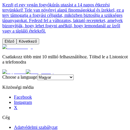
Kezdj el egy vegán fogyókúrás utazást a 14 napos étkezési
tervünkkel! Tele van növényi alapú finomságokkal és ízekkel, ez a
terv támogatja a fogyási céljaidat, miközben biztosítja a szükséges
tápanyagokat. Fedezd fel a változatos, laktató recepteket, amelyek
bizonyítják, hogy lehet fogyni anélkül, hogy lemondanál az ízről
vagy a tápláló ételekről.
Előző
Következő
Csatlakozz több mint 10 millió felhasználóhoz. Töltsd le a Listonicot
a telefonodra
Choose a language
Közösségi média
Facebook
Instagram
X
Cég
Adatvédelmi szabályzat