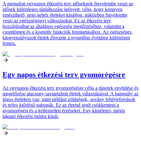
A megadott egynapos étkezési terv időseknek figyelembe veszi az
idősek különleges táplálkozási igényeit, célja, hogy könnyen
emészthető, nem nehéz ételeket kínáljon, miközben figyelembe
veszi az egészségügyi változásokat. Ez az étkezési terv
hozzájárulhat az általános egészség megőrzéséhez, valamint a
csonttömeg és a kognitív funkciók fenntartásához. Az egészséges,
kiegyensúlyozott ételek élvezete a nyugdíjas években különösen
fontos.
Egy napos étkezési terv gyomorégésre
Az egynapos étkezési terv gyomorégésre célja a tünetek enyhítése és
megelőzése alacsony savtartalmú ételek választásával. A hangsúly az
lúgos ételeken van, mint például zöldségek, sovány fehérjeforrások
és teljes kiőrlésű gabonák. Ez az étrend segít csökkenteni a
gyomorégést és a kellemetlen érzéseket. Egy kíméletes, mégis
laktató étkezési módot kínál.