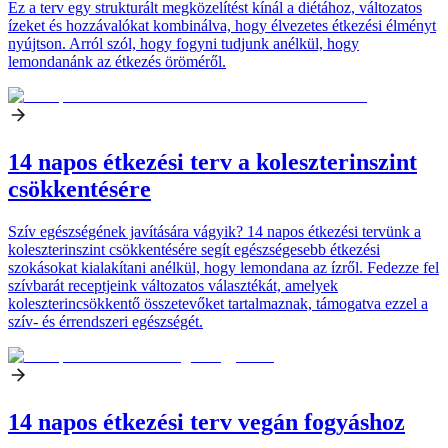
Ez a terv egy strukturált megközelítést kínál a diétához, változatos
ízeket és hozzávalókat kombinálva, hogy élvezetes étkezési élményt
nyújtson. Arról szól, hogy fogyni tudjunk anélkül, hogy
lemondanánk az étkezés öröméről.
14 napos étkezési terv a koleszterinszint
csökkentésére
Szív egészségének javítására vágyik? 14 napos étkezési tervünk a
koleszterinszint csökkentésére segít egészségesebb étkezési
szokásokat kialakítani anélkül, hogy lemondana az ízről. Fedezze fel
szívbarát receptjeink változatos választékát, amelyek
koleszterincsökkentő összetevőket tartalmaznak, támogatva ezzel a
szív- és érrendszeri egészségét.
14 napos étkezési terv vegán fogyáshoz