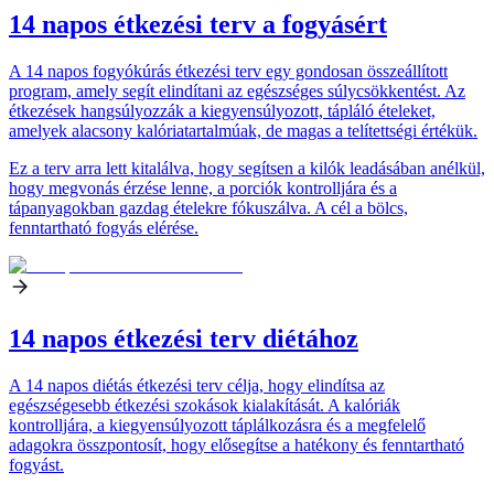
14 napos étkezési terv a fogyásért
A 14 napos fogyókúrás étkezési terv egy gondosan összeállított
program, amely segít elindítani az egészséges súlycsökkentést. Az
étkezések hangsúlyozzák a kiegyensúlyozott, tápláló ételeket,
amelyek alacsony kalóriatartalmúak, de magas a telítettségi értékük.
Ez a terv arra lett kitalálva, hogy segítsen a kilók leadásában anélkül,
hogy megvonás érzése lenne, a porciók kontrolljára és a
tápanyagokban gazdag ételekre fókuszálva. A cél a bölcs,
fenntartható fogyás elérése.
14 napos étkezési terv diétához
A 14 napos diétás étkezési terv célja, hogy elindítsa az
egészségesebb étkezési szokások kialakítását. A kalóriák
kontrolljára, a kiegyensúlyozott táplálkozásra és a megfelelő
adagokra összpontosít, hogy elősegítse a hatékony és fenntartható
fogyást.