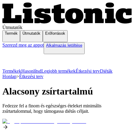
Útmutatók
Termék
Útmutatók
Erőforrások
Szerezd meg az appot
Alkalmazás letöltése
Termékek
Hasonlítsd
Legjobb termékek
Étkezési terv
Diéták
Honlap
>
Étkezési terv
Alacsony zsírtartalmú
Fedezze fel a finom és egészséges ételeket minimális
zsírtartalommal, hogy támogassa diétás céljait.