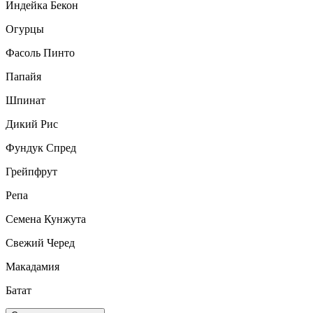
Индейка Бекон
Огурцы
Фасоль Пинто
Папайя
Шпинат
Дикий Рис
Фундук Спред
Грейпфрут
Репа
Семена Кунжута
Свежий Черед
Макадамия
Батат