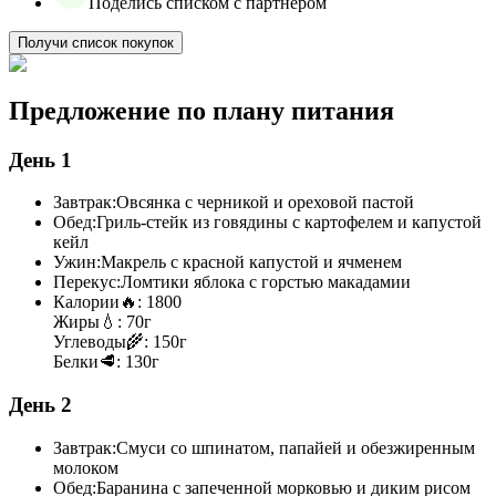
Поделись списком с партнёром
Получи список покупок
Предложение по плану питания
День 1
Завтрак:
Овсянка с черникой и ореховой пастой
Обед:
Гриль-стейк из говядины с картофелем и капустой
кейл
Ужин:
Макрель с красной капустой и ячменем
Перекус:
Ломтики яблока с горстью макадамии
Калории
🔥:
1800
Жиры
💧:
70г
Углеводы
🌾:
150г
Белки
🥩:
130г
День 2
Завтрак:
Смуси со шпинатом, папайей и обезжиренным
молоком
Обед:
Баранина с запеченной морковью и диким рисом