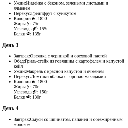
Ужин:
Индейка с беконом, зелеными листьями и
ячменем
Перекус:
Грейпфрут с кунжутом
Калории
🔥:
1850
Жиры
💧:
75г
Углеводы
🌾:
155г
Белки
🥩:
135г
День 3
Завтрак:
Овсянка с черникой и ореховой пастой
Обед:
Гриль-стейк из говядины с картофелем и капустой
кейл
Ужин:
Макрель с красной капустой и ячменем
Перекус:
Ломтики яблока с горстью макадамии
Калории
🔥:
1800
Жиры
💧:
70г
Углеводы
🌾:
150г
Белки
🥩:
130г
День 4
Завтрак:
Смуси со шпинатом, папайей и обезжиренным
молоком