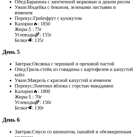
Обед:
Баранина с запеченной морковью и диким рисом
Ужин:
Индейка с беконом, зелеными листьями и
ячменем
Перекус:
Грейпфрут с кунжутом
Калории
🔥:
1850
Жиры
💧:
75г
Углеводы
🌾:
155г
Белки
🥩:
135г
День 5
Завтрак:
Овсянка с черникой и ореховой пастой
Обед:
Гриль-стейк из говядины с картофелем и капустой
кейл
Ужин:
Макрель с красной капустой и ячменем
Перекус:
Ломтики яблока с горстью макадамии
Калории
🔥:
1800
Жиры
💧:
70г
Углеводы
🌾:
150г
Белки
🥩:
130г
День 6
Завтрак:
Смуси со шпинатом, папайей и обезжиренным