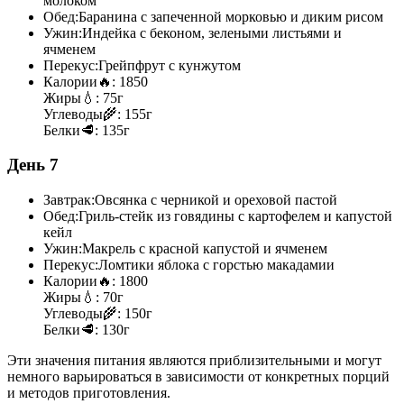
молоком
Обед:
Баранина с запеченной морковью и диким рисом
Ужин:
Индейка с беконом, зелеными листьями и
ячменем
Перекус:
Грейпфрут с кунжутом
Калории
🔥:
1850
Жиры
💧:
75г
Углеводы
🌾:
155г
Белки
🥩:
135г
День 7
Завтрак:
Овсянка с черникой и ореховой пастой
Обед:
Гриль-стейк из говядины с картофелем и капустой
кейл
Ужин:
Макрель с красной капустой и ячменем
Перекус:
Ломтики яблока с горстью макадамии
Калории
🔥:
1800
Жиры
💧:
70г
Углеводы
🌾:
150г
Белки
🥩:
130г
Эти значения питания являются приблизительными и могут
немного варьироваться в зависимости от конкретных порций
и методов приготовления.