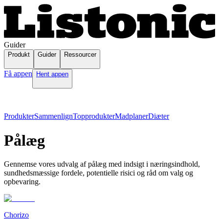
Guider
Produkt
Guider
Ressourcer
Få appen
Hent appen
Produkter
Sammenlign
Topprodukter
Madplaner
Diæter
Pålæg
Gennemse vores udvalg af pålæg med indsigt i næringsindhold,
sundhedsmæssige fordele, potentielle risici og råd om valg og
opbevaring.
Chorizo