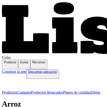
Guías
Producto
Guías
Recursos
Consigue la app
Descargar aplicación
Productos
Compara
Productos destacados
Planes de comidas
Dietas
Arroz