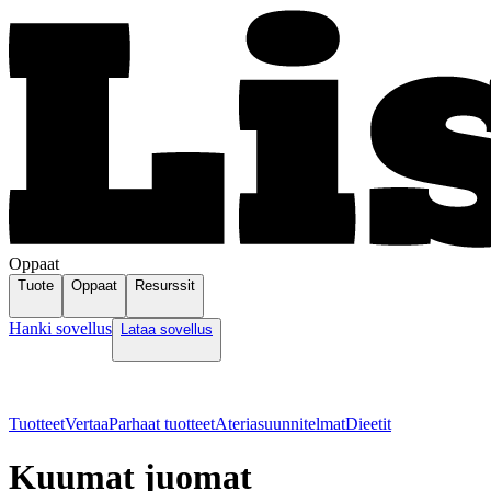
Oppaat
Tuote
Oppaat
Resurssit
Hanki sovellus
Lataa sovellus
Tuotteet
Vertaa
Parhaat tuotteet
Ateriasuunnitelmat
Dieetit
Kuumat juomat