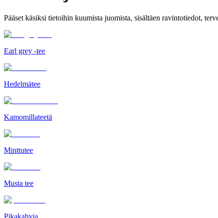
Pääset käsiksi tietoihin kuumista juomista, sisältäen ravintotiedot, ter
Earl grey -tee
Hedelmätee
Kamomillateetä
Minttutee
Musta tee
Pikakahvia