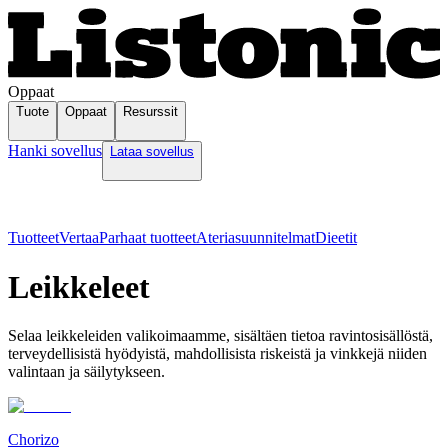
Oppaat
Tuote
Oppaat
Resurssit
Hanki sovellus
Lataa sovellus
Tuotteet
Vertaa
Parhaat tuotteet
Ateriasuunnitelmat
Dieetit
Leikkeleet
Selaa leikkeleiden valikoimaamme, sisältäen tietoa ravintosisällöstä,
terveydellisistä hyödyistä, mahdollisista riskeistä ja vinkkejä niiden
valintaan ja säilytykseen.
Chorizo