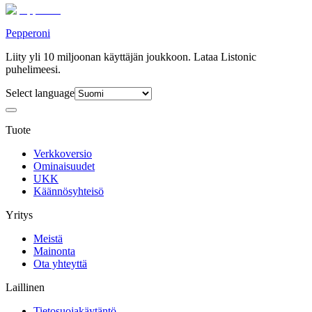
Pepperoni
Liity yli 10 miljoonan käyttäjän joukkoon. Lataa Listonic
puhelimeesi.
Select language
Tuote
Verkkoversio
Ominaisuudet
UKK
Käännösyhteisö
Yritys
Meistä
Mainonta
Ota yhteyttä
Laillinen
Tietosuojakäytäntö