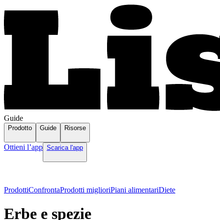
Guide
Prodotto
Guide
Risorse
Ottieni l’app
Scarica l'app
Prodotti
Confronta
Prodotti migliori
Piani alimentari
Diete
Erbe e spezie