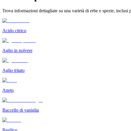
Trova informazioni dettagliate su una varietà di erbe e spezie, inclusi pr
Acido citrico
Aglio in polvere
Aglio tritato
Aneto
Baccello di vaniglia
Basilico