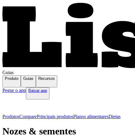
Guias
Produto
Guias
Recursos
Pegue o app
Baixar app
Produtos
Compare
Principais produtos
Planos alimentares
Dietas
Nozes & sementes