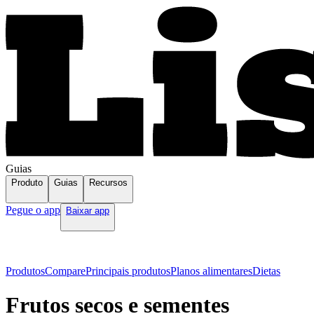
Guias
Produto
Guias
Recursos
Pegue o app
Baixar app
Produtos
Compare
Principais produtos
Planos alimentares
Dietas
Frutos secos e sementes