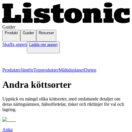
Guider
Produkt
Guider
Resurser
Skaffa appen
Ladda ner appen
Produkter
Jämför
Topprodukter
Måltidsplaner
Dieten
Andra köttsorter
Upptäck en mängd olika köttsorter, med omfattande detaljer om
deras näringsämnen, hälsofördelar, risker och riktlinjer för val och
lagring.
Anka