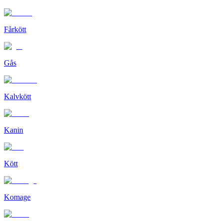
Fårkött
Gås
Kalvkött
Kanin
Kött
Komage