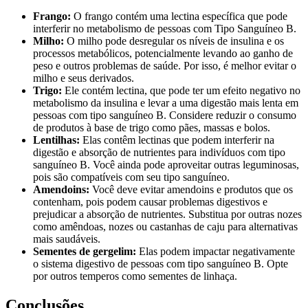
Frango:
O frango contém uma lectina específica que pode
interferir no metabolismo de pessoas com Tipo Sanguíneo B.
Milho:
O milho pode desregular os níveis de insulina e os
processos metabólicos, potencialmente levando ao ganho de
peso e outros problemas de saúde. Por isso, é melhor evitar o
milho e seus derivados.
Trigo:
Ele contém lectina, que pode ter um efeito negativo no
metabolismo da insulina e levar a uma digestão mais lenta em
pessoas com tipo sanguíneo B. Considere reduzir o consumo
de produtos à base de trigo como pães, massas e bolos.
Lentilhas:
Elas contêm lectinas que podem interferir na
digestão e absorção de nutrientes para indivíduos com tipo
sanguíneo B. Você ainda pode aproveitar outras leguminosas,
pois são compatíveis com seu tipo sanguíneo.
Amendoins:
Você deve evitar amendoins e produtos que os
contenham, pois podem causar problemas digestivos e
prejudicar a absorção de nutrientes. Substitua por outras nozes
como amêndoas, nozes ou castanhas de caju para alternativas
mais saudáveis.
Sementes de gergelim:
Elas podem impactar negativamente
o sistema digestivo de pessoas com tipo sanguíneo B. Opte
por outros temperos como sementes de linhaça.
Conclusões