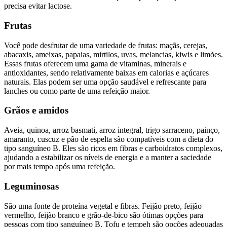
precisa evitar lactose.
Frutas
Você pode desfrutar de uma variedade de frutas: maçãs, cerejas,
abacaxis, ameixas, papaias, mirtilos, uvas, melancias, kiwis e limões.
Essas frutas oferecem uma gama de vitaminas, minerais e
antioxidantes, sendo relativamente baixas em calorias e açúcares
naturais. Elas podem ser uma opção saudável e refrescante para
lanches ou como parte de uma refeição maior.
Grãos e amidos
Aveia, quinoa, arroz basmati, arroz integral, trigo sarraceno, painço,
amaranto, cuscuz e pão de espelta são compatíveis com a dieta do
tipo sanguíneo B. Eles são ricos em fibras e carboidratos complexos,
ajudando a estabilizar os níveis de energia e a manter a saciedade
por mais tempo após uma refeição.
Leguminosas
São uma fonte de proteína vegetal e fibras. Feijão preto, feijão
vermelho, feijão branco e grão-de-bico são ótimas opções para
pessoas com tipo sanguíneo B. Tofu e tempeh são opções adequadas