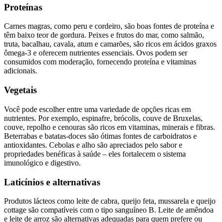
Proteínas
Carnes magras, como peru e cordeiro, são boas fontes de proteína e
têm baixo teor de gordura. Peixes e frutos do mar, como salmão,
truta, bacalhau, cavala, atum e camarões, são ricos em ácidos graxos
ômega-3 e oferecem nutrientes essenciais. Ovos podem ser
consumidos com moderação, fornecendo proteína e vitaminas
adicionais.
Vegetais
Você pode escolher entre uma variedade de opções ricas em
nutrientes. Por exemplo, espinafre, brócolis, couve de Bruxelas,
couve, repolho e cenouras são ricos em vitaminas, minerais e fibras.
Beterrabas e batatas-doces são ótimas fontes de carboidratos e
antioxidantes. Cebolas e alho são apreciados pelo sabor e
propriedades benéficas à saúde – eles fortalecem o sistema
imunológico e digestivo.
Laticínios e alternativas
Produtos lácteos como leite de cabra, queijo feta, mussarela e queijo
cottage são compatíveis com o tipo sanguíneo B. Leite de amêndoa
e leite de arroz são alternativas adequadas para quem prefere ou