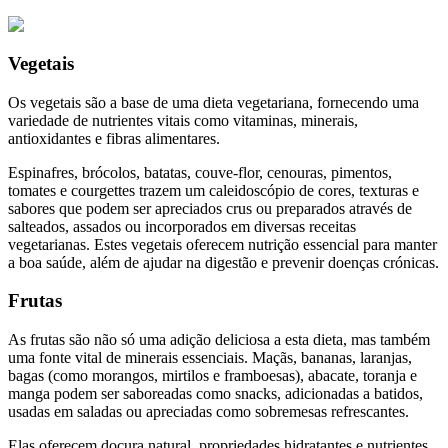
Vegetais
Os vegetais são a base de uma dieta vegetariana, fornecendo uma
variedade de nutrientes vitais como vitaminas, minerais,
antioxidantes e fibras alimentares.
Espinafres, brócolos, batatas, couve-flor, cenouras, pimentos,
tomates e courgettes trazem um caleidoscópio de cores, texturas e
sabores que podem ser apreciados crus ou preparados através de
salteados, assados ou incorporados em diversas receitas
vegetarianas. Estes vegetais oferecem nutrição essencial para manter
a boa saúde, além de ajudar na digestão e prevenir doenças crónicas.
Frutas
As frutas são não só uma adição deliciosa a esta dieta, mas também
uma fonte vital de minerais essenciais. Maçãs, bananas, laranjas,
bagas (como morangos, mirtilos e framboesas), abacate, toranja e
manga podem ser saboreadas como snacks, adicionadas a batidos,
usadas em saladas ou apreciadas como sobremesas refrescantes.
Elas oferecem doçura natural, propriedades hidratantes e nutrientes