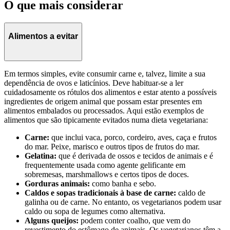
O que mais considerar
Alimentos a evitar
Em termos simples, evite consumir carne e, talvez, limite a sua
dependência de ovos e laticínios. Deve habituar-se a ler
cuidadosamente os rótulos dos alimentos e estar atento a possíveis
ingredientes de origem animal que possam estar presentes em
alimentos embalados ou processados. Aqui estão exemplos de
alimentos que são tipicamente evitados numa dieta vegetariana:
Carne:
que inclui vaca, porco, cordeiro, aves, caça e frutos
do mar. Peixe, marisco e outros tipos de frutos do mar.
Gelatina:
que é derivada de ossos e tecidos de animais e é
frequentemente usada como agente gelificante em
sobremesas, marshmallows e certos tipos de doces.
Gorduras animais:
como banha e sebo.
Caldos e sopas tradicionais à base de carne:
caldo de
galinha ou de carne. No entanto, os vegetarianos podem usar
caldo ou sopa de legumes como alternativa.
Alguns queijos:
podem conter coalho, que vem do
revestimento do estômago de animais. Os vegetarianos têm a