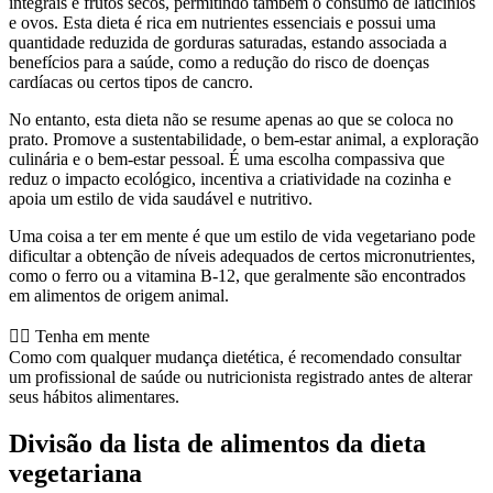
integrais e frutos secos, permitindo também o consumo de laticínios
e ovos. Esta dieta é rica em nutrientes essenciais e possui uma
quantidade reduzida de gorduras saturadas, estando associada a
benefícios para a saúde, como a redução do risco de doenças
cardíacas ou certos tipos de cancro.
No entanto, esta dieta não se resume apenas ao que se coloca no
prato. Promove a sustentabilidade, o bem-estar animal, a exploração
culinária e o bem-estar pessoal. É uma escolha compassiva que
reduz o impacto ecológico, incentiva a criatividade na cozinha e
apoia um estilo de vida saudável e nutritivo.
Uma coisa a ter em mente é que um estilo de vida vegetariano pode
dificultar a obtenção de níveis adequados de certos micronutrientes,
como o ferro ou a vitamina B-12, que geralmente são encontrados
em alimentos de origem animal.
👨‍⚕️️ Tenha em mente
Como com qualquer mudança dietética, é recomendado consultar
um profissional de saúde ou nutricionista registrado antes de alterar
seus hábitos alimentares.
Divisão da lista de alimentos da dieta
vegetariana