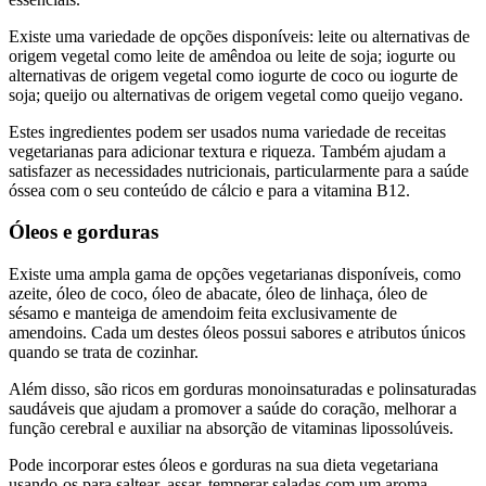
Existe uma variedade de opções disponíveis: leite ou alternativas de
origem vegetal como leite de amêndoa ou leite de soja; iogurte ou
alternativas de origem vegetal como iogurte de coco ou iogurte de
soja; queijo ou alternativas de origem vegetal como queijo vegano.
Estes ingredientes podem ser usados numa variedade de receitas
vegetarianas para adicionar textura e riqueza. Também ajudam a
satisfazer as necessidades nutricionais, particularmente para a saúde
óssea com o seu conteúdo de cálcio e para a vitamina B12.
Óleos e gorduras
Existe uma ampla gama de opções vegetarianas disponíveis, como
azeite, óleo de coco, óleo de abacate, óleo de linhaça, óleo de
sésamo e manteiga de amendoim feita exclusivamente de
amendoins. Cada um destes óleos possui sabores e atributos únicos
quando se trata de cozinhar.
Além disso, são ricos em gorduras monoinsaturadas e polinsaturadas
saudáveis que ajudam a promover a saúde do coração, melhorar a
função cerebral e auxiliar na absorção de vitaminas lipossolúveis.
Pode incorporar estes óleos e gorduras na sua dieta vegetariana
usando-os para saltear, assar, temperar saladas com um aroma