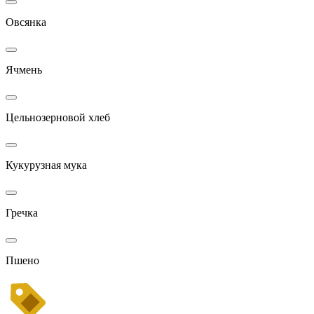
Овсянка
Ячмень
Цельнозерновой хлеб
Кукурузная мука
Гречка
Пшено