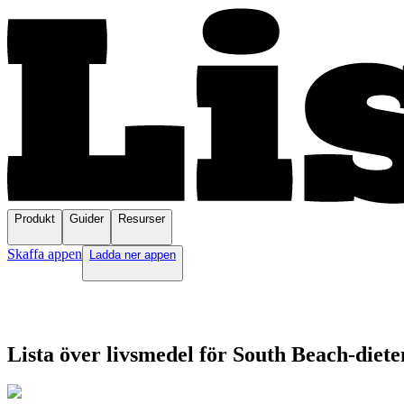
Produkt
Guider
Resurser
Skaffa appen
Ladda ner appen
Lista över livsmedel för South Beach-diete