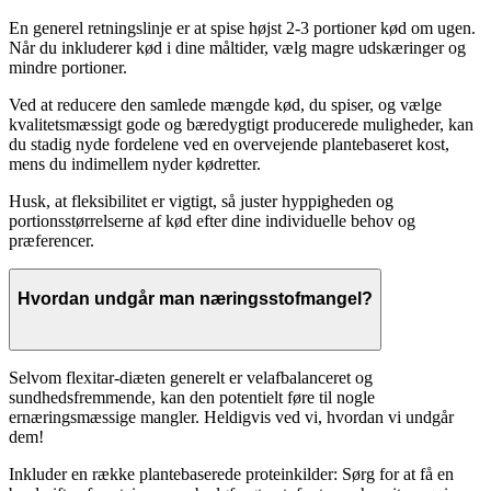
En generel retningslinje er at spise højst 2-3 portioner kød om ugen.
Når du inkluderer kød i dine måltider, vælg magre udskæringer og
mindre portioner.
Ved at reducere den samlede mængde kød, du spiser, og vælge
kvalitetsmæssigt gode og bæredygtigt producerede muligheder, kan
du stadig nyde fordelene ved en overvejende plantebaseret kost,
mens du indimellem nyder kødretter.
Husk, at fleksibilitet er vigtigt, så juster hyppigheden og
portionsstørrelserne af kød efter dine individuelle behov og
præferencer.
Hvordan undgår man næringsstofmangel?
Selvom flexitar-diæten generelt er velafbalanceret og
sundhedsfremmende, kan den potentielt føre til nogle
ernæringsmæssige mangler. Heldigvis ved vi, hvordan vi undgår
dem!
Inkluder en række plantebaserede proteinkilder: Sørg for at få en