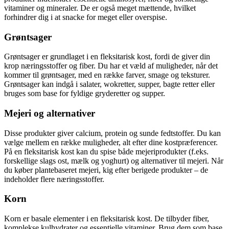
vitaminer og mineraler. De er også meget mættende, hvilket
forhindrer dig i at snacke for meget eller overspise.
Grøntsager
Grøntsager er grundlaget i en fleksitarisk kost, fordi de giver din
krop næringsstoffer og fiber. Du har et væld af muligheder, når det
kommer til grøntsager, med en række farver, smage og teksturer.
Grøntsager kan indgå i salater, wokretter, supper, bagte retter eller
bruges som base for fyldige gryderetter og supper.
Mejeri og alternativer
Disse produkter giver calcium, protein og sunde fedtstoffer. Du kan
vælge mellem en række muligheder, alt efter dine kostpræferencer.
På en fleksitarisk kost kan du spise både mejeriprodukter (f.eks.
forskellige slags ost, mælk og yoghurt) og alternativer til mejeri. Når
du køber plantebaseret mejeri, kig efter berigede produkter – de
indeholder flere næringsstoffer.
Korn
Korn er basale elementer i en fleksitarisk kost. De tilbyder fiber,
komplekse kulhydrater og essentielle vitaminer. Brug dem som base