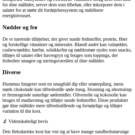
for dine måltider, server dem som tilbehør, eller inkorporer dem i
salater for at støtte dit fordøjelsessystem og stabilisere
energiniveauet.
Nødder og frø
De er nærende tilføjelser, der giver sunde fedtstoffer, protein, fiber
og forskellige vitaminer og mineraler. Blandt andet kan valnødder,
cashewnødder, hørfrø, solsikkefrø og nøddesmør nydes som snacks,
tilføjes til salater eller havregryn og bruges som toppings, der
forbedrer smagen og næringsværdien af dine måltider.
Diverse
Hummus fungerer som en smagfuld dip eller smørepålæg, mens
mørk chokolade kan tilfredsstille søde trang. Honning og ahornsirup
er fremragende naturlige sødemidler. Olivenolie og kokosolie kan
bruges til madlavning og tilføjer sunde fedtstoffer. Disse produkter
gør dine måltider mere tilfredsstillende og fornøjelige og tilføjer
variation til din kost.
🔬 Videnskabeligt bevis
Den fleksitariske kost har vist sig at have mange sundhedsmæssige