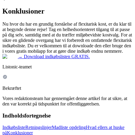
Konklusioner
Nu hvor du har en grundig forståelse af flexitarisk kost, er du klar til
at begynde denne rejse! Tag en helhedsorienteret tilgang til at passe
på dig selv, samtidig med at du træffer miljøbevidste kostvalg. For at
sikre en glidende overgang har vi forberedt en omfattende flexitarisk
indkøbsliste. Du er velkommen til at downloade den eller bruge den
i vores gratis mobilapp for at gøre dine indkøb endnu nemmere.
→
Download indkøbslisten GRATIS.
Listonic-teamet
Bekræftet
Vores redaktionsteam har gennemgået denne artikel for at sikre, at
den var korrekt på tidspunktet for offentliggørelsen.
Indholdsfortegnelse
Indkøbsliste
Retningslinjer
Madliste opdeling
Hvad ellers at huske
på
Konklusioner