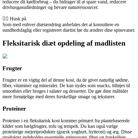
reducere dit kødforbrug – du bidrager til at spare vand, reducere
drivhusgasudledninger og bevare naturressourcer.
👨‍⚕️️ Husk på
Som med enhver diætændring anbefales det at konsultere en
sundhedsfaglig eller registreret diætist før du ændrer dine spisevaner.
Fleksitarisk diæt opdeling af madlisten
Frugter
Frugter er en vigtig del af denne kost, da de giver naturlig sødme,
fiber, vitaminer og mineraler. De kan nydes som snacks, tilføjes til
smoothies eller bruges i salater og desserter. De gør dine måltider
mere fornøjelige med deres forskellige smage og teksturer.
Proteiner
Proteiner i en fleksitarisk kost kommer primært fra plantebaserede
kilder som bælgfrugter, tofu og tempeh. Du kan også vælge
proteinrige mejeriprodukter (græsk yoghurt, hytteost) og æg. Disse
produkter indeholder essentielle aminosyrer, fiber og forskellige