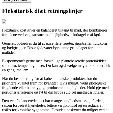
Fleksitarisk diæt retningslinjer
Flexitarisk kost giver en balanceret tilgang til mad, der kombinerer
fordelene ved vegetarisme med lejlighedsvis indtagelse af kød.
Generelt opfordres du til at spise flere frugter, grøntsager, fuldkorn
og bælgfrugter. Disse fødevarer bør danne grundlaget for dine
måltider.
Eksperimentér gerne med forskellige plantebaserede proteinkilder
som tofu, tempeh og linser. Du kan også vælge magert kød eller fisk
en gang imellem.
Når du beslutter dig for at købe animalske produkter, bør du
prioritere kvalitet frem for kvantitet. Hvis muligt, vælg økologiske,
fritgående eller bæredygtigt producerede muligheder. Hold øje med
portionsstørrelserne og lyt til din krops sult- og mæthedssignaler.
Den velafbalancerede kost har mange sundhedsmæssige fordele,
såsom forbedret hjertehelse, lettere vægtkontrol og en reduceret
risiko for kroniske sygdomme. Desuden beskytter du miljøet ved at