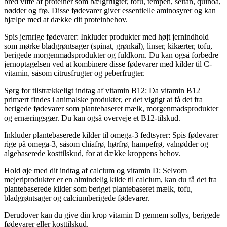
bred vifte af proteiner som bælgfrugter, tofu, tempeh, seitan, quinoa,
nødder og frø. Disse fødevarer giver essentielle aminosyrer og kan
hjælpe med at dække dit proteinbehov.
Spis jernrige fødevarer: Inkluder produkter med højt jernindhold
som mørke bladgrøntsager (spinat, grønkål), linser, kikærter, tofu,
berigede morgenmadsprodukter og fuldkorn. Du kan også forbedre
jernoptagelsen ved at kombinere disse fødevarer med kilder til C-
vitamin, såsom citrusfrugter og peberfrugter.
Sørg for tilstrækkeligt indtag af vitamin B12: Da vitamin B12
primært findes i animalske produkter, er det vigtigt at få det fra
berigede fødevarer som plantebaseret mælk, morgenmadsprodukter
og ernæringsgær. Du kan også overveje et B12-tilskud.
Inkluder plantebaserede kilder til omega-3 fedtsyrer: Spis fødevarer
rige på omega-3, såsom chiafrø, hørfrø, hampefrø, valnødder og
algebaserede kosttilskud, for at dække kroppens behov.
Hold øje med dit indtag af calcium og vitamin D: Selvom
mejeriprodukter er en almindelig kilde til calcium, kan du få det fra
plantebaserede kilder som beriget plantebaseret mælk, tofu,
bladgrøntsager og calciumberigede fødevarer.
Derudover kan du give din krop vitamin D gennem sollys, berigede
fødevarer eller kosttilskud.