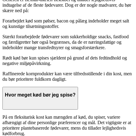
indtagelse af de fleste fødevarer. Dog er der nogle madvarer, du bør
skære ned på:
Forarbejdet kød som pølser, bacon og pålæg indeholder meget salt
og kunstige tilsætningsstoffer.
Stærkt forarbejdede fødevarer som sukkerholdige snacks, fastfood
og færdigretter bør også begrænses, da de er næringsfattige og
indeholder mange transfedtsyrer og smagsforstærkere.
Rødt kød bør kun spises sjældent på grund af dets fedtindhold og
negative miljøpåvirkning.
Raffinerede kornprodukter kan være tilfredsstillende i din kost, men
du bør prioritere fuldkorn dagligt.
Hvor meget kød bør jeg spise?
På en fleksitarisk kost kan mængden af kød, du spiser, variere
afhængigt af dine personlige præferencer og mål. Det vigtigste er at
prioritere plantebaserede fødevarer, mens du tillader lejlighedsvis
kødforbrug.