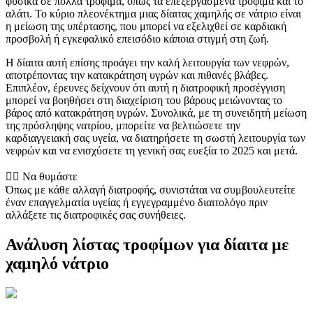
φυσικά σε πολλά τρόφιμα, όπως τα επεξεργασμένα τρόφιμα και το
αλάτι. Το κύριο πλεονέκτημα μιας δίαιτας χαμηλής σε νάτριο είναι
η μείωση της υπέρτασης, που μπορεί να εξελιχθεί σε καρδιακή
προσβολή ή εγκεφαλικό επεισόδιο κάποια στιγμή στη ζωή.
Η δίαιτα αυτή επίσης προάγει την καλή λειτουργία των νεφρών,
αποτρέποντας την κατακράτηση υγρών και πιθανές βλάβες.
Επιπλέον, έρευνες δείχνουν ότι αυτή η διατροφική προσέγγιση
μπορεί να βοηθήσει στη διαχείριση του βάρους μειώνοντας το
βάρος από κατακράτηση υγρών. Συνολικά, με τη συνειδητή μείωση
της πρόσληψης νατρίου, μπορείτε να βελτιώσετε την
καρδιαγγειακή σας υγεία, να διατηρήσετε τη σωστή λειτουργία των
νεφρών και να ενισχύσετε τη γενική σας ευεξία το 2025 και μετά.
👨‍⚕️️ Να θυμάστε
Όπως με κάθε αλλαγή διατροφής, συνιστάται να συμβουλευτείτε
έναν επαγγελματία υγείας ή εγγεγραμμένο διαιτολόγο πριν
αλλάξετε τις διατροφικές σας συνήθειες.
Ανάλυση λίστας τροφίμων για δίαιτα με
χαμηλό νάτριο