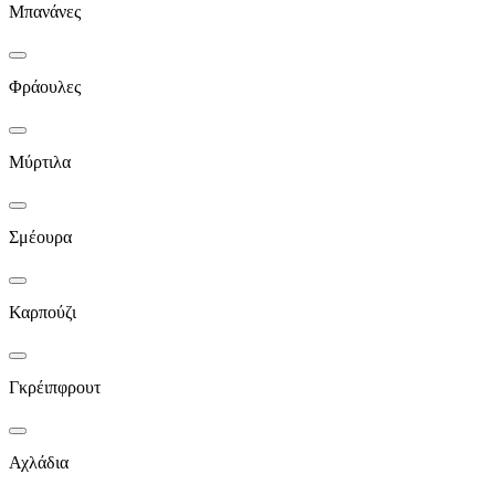
Μπανάνες
Φράουλες
Μύρτιλα
Σμέουρα
Καρπούζι
Γκρέιπφρουτ
Αχλάδια