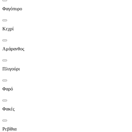
Φαγόπυρο
Κεχρί
Αμάρανθος
Πλιγούρι
Φαρό
Φακές
Ρεβίθια