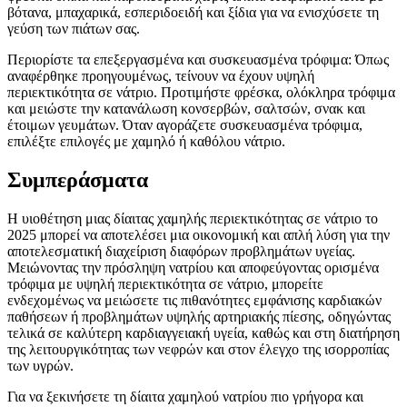
βότανα, μπαχαρικά, εσπεριδοειδή και ξίδια για να ενισχύσετε τη
γεύση των πιάτων σας.
Περιορίστε τα επεξεργασμένα και συσκευασμένα τρόφιμα: Όπως
αναφέρθηκε προηγουμένως, τείνουν να έχουν υψηλή
περιεκτικότητα σε νάτριο. Προτιμήστε φρέσκα, ολόκληρα τρόφιμα
και μειώστε την κατανάλωση κονσερβών, σαλτσών, σνακ και
έτοιμων γευμάτων. Όταν αγοράζετε συσκευασμένα τρόφιμα,
επιλέξτε επιλογές με χαμηλό ή καθόλου νάτριο.
Συμπεράσματα
Η υιοθέτηση μιας δίαιτας χαμηλής περιεκτικότητας σε νάτριο το
2025 μπορεί να αποτελέσει μια οικονομική και απλή λύση για την
αποτελεσματική διαχείριση διαφόρων προβλημάτων υγείας.
Μειώνοντας την πρόσληψη νατρίου και αποφεύγοντας ορισμένα
τρόφιμα με υψηλή περιεκτικότητα σε νάτριο, μπορείτε
ενδεχομένως να μειώσετε τις πιθανότητες εμφάνισης καρδιακών
παθήσεων ή προβλημάτων υψηλής αρτηριακής πίεσης, οδηγώντας
τελικά σε καλύτερη καρδιαγγειακή υγεία, καθώς και στη διατήρηση
της λειτουργικότητας των νεφρών και στον έλεγχο της ισορροπίας
των υγρών.
Για να ξεκινήσετε τη δίαιτα χαμηλού νατρίου πιο γρήγορα και