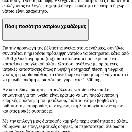
αλατιού για γεύση και υφή. Ελέγχοντας τις διατροφικές ετικέτες και
επιλέγοντας επιλογές με χαμηλή περιεκτικότητα σε νάτριο ή χωρίς
νάτριο είναι απαραίτητο.
Πόση ποσότητα νατρίου χρειάζομαι;
Για την προαγωγή της βέλτιστης υγείας στους ενήλικες, συνήθως
συνιστάται η ημερήσια πρόσληψη νατρίου να διατηρείται κάτω από
2.300 χιλιοστόγραμμα (mg), που ισοδυναμεί με περίπου ένα
κουταλάκι του γλυκού αλάτι. Ωστόσο, ανάλογα με ορισμένες
ιατρικές καταστάσεις όπως η υψηλή αρτηριακή πίεση, η νεφρική
νόσος ή η καρδιοπάθεια, το συνιστώμενο όριο μπορεί να χρειαστεί
να μειωθεί ακόμη περισσότερο, γύρω στα 1.500 mg.
Αν και η διαχείριση της κατανάλωσης νατρίου είναι πολύ
σημαντική για την υγεία, είναι κρίσιμο να μην παραλείπεται η
επαρκής πρόσληψη του μετάλλου, διότι το νάτριο βοηθά στη
ρύθμιση της ισορροπίας των υγρών, στη λειτουργία των νεύρων
και στις μυϊκές συσπάσεις.
Με την επιλογή μιας διατροφής χαμηλής περιεκτικότητας σε αλάτι,
σύμφωνα με επαγγελματικές οδηγίες, οι περισσότεροι άνθρωποι
μπορούν να διατηρήσουν καλή υγεία.