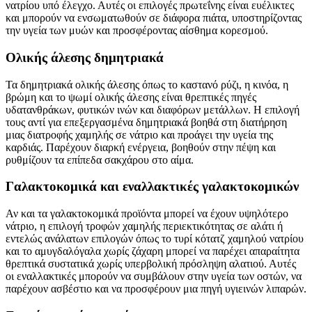
νατρίου υπό έλεγχο. Αυτές οι επιλογές πρωτεΐνης είναι ευέλικτες
και μπορούν να ενσωματωθούν σε διάφορα πιάτα, υποστηρίζοντας
την υγεία των μυών και προσφέροντας αίσθημα κορεσμού.
Ολικής άλεσης δημητριακά
Τα δημητριακά ολικής άλεσης όπως το καστανό ρύζι, η κινόα, η
βρώμη και το ψωμί ολικής άλεσης είναι θρεπτικές πηγές
υδατανθράκων, φυτικών ινών και διαφόρων μετάλλων. Η επιλογή
τους αντί για επεξεργασμένα δημητριακά βοηθά στη διατήρηση
μιας διατροφής χαμηλής σε νάτριο και προάγει την υγεία της
καρδιάς. Παρέχουν διαρκή ενέργεια, βοηθούν στην πέψη και
ρυθμίζουν τα επίπεδα σακχάρου στο αίμα.
Γαλακτοκομικά και εναλλακτικές γαλακτοκομικών
Αν και τα γαλακτοκομικά προϊόντα μπορεί να έχουν υψηλότερο
νάτριο, η επιλογή τροφών χαμηλής περιεκτικότητας σε αλάτι ή
εντελώς ανάλατων επιλογών όπως το τυρί κότατζ χαμηλού νατρίου
και το αμυγδαλόγαλα χωρίς ζάχαρη μπορεί να παρέχει απαραίτητα
θρεπτικά συστατικά χωρίς υπερβολική πρόσληψη αλατιού. Αυτές
οι εναλλακτικές μπορούν να συμβάλουν στην υγεία των οστών, να
παρέχουν ασβέστιο και να προσφέρουν μια πηγή υγιεινών λιπαρών.