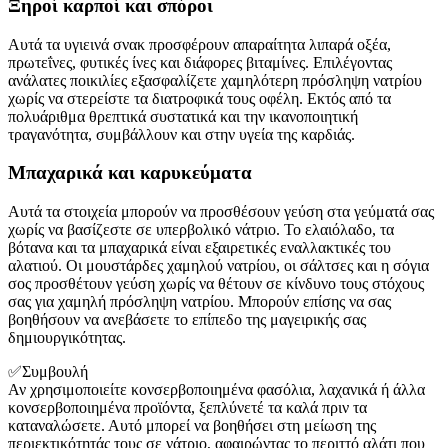
Ξηροί καρποί και σπόροι
Αυτά τα υγιεινά σνακ προσφέρουν απαραίτητα λιπαρά οξέα,
πρωτεΐνες, φυτικές ίνες και διάφορες βιταμίνες. Επιλέγοντας
ανάλατες ποικιλίες εξασφαλίζετε χαμηλότερη πρόσληψη νατρίου
χωρίς να στερείστε τα διατροφικά τους οφέλη. Εκτός από τα
πολυάριθμα θρεπτικά συστατικά και την ικανοποιητική
τραγανότητα, συμβάλλουν και στην υγεία της καρδιάς.
Μπαχαρικά και καρυκεύματα
Αυτά τα στοιχεία μπορούν να προσθέσουν γεύση στα γεύματά σας
χωρίς να βασίζεστε σε υπερβολικό νάτριο. Το ελαιόλαδο, τα
βότανα και τα μπαχαρικά είναι εξαιρετικές εναλλακτικές του
αλατιού. Οι μουστάρδες χαμηλού νατρίου, οι σάλτσες και η σόγια
σος προσθέτουν γεύση χωρίς να θέτουν σε κίνδυνο τους στόχους
σας για χαμηλή πρόσληψη νατρίου. Μπορούν επίσης να σας
βοηθήσουν να ανεβάσετε το επίπεδο της μαγειρικής σας
δημιουργικότητας.
✅Συμβουλή
Αν χρησιμοποιείτε κονσερβοποιημένα φασόλια, λαχανικά ή άλλα
κονσερβοποιημένα προϊόντα, ξεπλύνετέ τα καλά πριν τα
καταναλώσετε. Αυτό μπορεί να βοηθήσει στη μείωση της
περιεκτικότητάς τους σε νάτριο, αφαιρώντας το περιττό αλάτι που