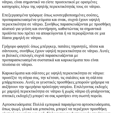
νάτριο, είναι σημαντικό να είστε προσεκτικοί με ορισμένες
κατηγορίες λόγω της υψηλής περιεκτικότητάς τους σε νάτριο.
Επεξεργασμένα τρόφιμα: όπως κονσερβοποιημένες σούπες,
προπαρασκευασμένα γεύματα και σνακ, συχνά έχουν υψηλή
περιεκτικότητα σε νάτριο. Συνήθως παρασκευάζονται με προσθήκη
αλατιού για γεύση και συντήρηση, καθιστώντας τα σημαντικά
προϊόντα που πρέπει να αποφεύγονται ή να περιορίζονται σε μια
δίαιτα χαμηλή σε νάτριο.
Γρήγορο φαγητό: όπως μπέργκερ, πατάτες τηγανητές, πίτσα και
σάντουιτς, συνήθως έχουν υψηλή περιεκτικότητα σε νάτριο. Αυτές
οι βολικές επιλογές συχνά παρασκευάζονται με
προπαρασκευασμένα συστατικά και καρυκεύματα που είναι
πλούσια σε νάτριο.
Καρυκεύματα και σάλτσες με υψηλή περιεκτικότητα σε νάτριο:
προσέξτε τη σόγια σος, την κέτσαπ, τις σαλάτες και τη σάλτσα
μπάρμπεκιου. Αυτές οι γευστικές προσθήκες μπορούν γρήγορα να
αυξήσουν την ημερήσια πρόσληψη νατρίου. Επιλέγοντας εκδοχές
με χαμηλή περιεκτικότητα σε νάτριο ή χωρίς νάτριο (ή φτιάχνοντας
σπιτικές εκδοχές!) μπορεί να σας κρατήσει στη σωστή πορεία.
Αρτοσκευάσματα: Πολλά εμπορικά παραγόμενα αρτοσκευάσματα,
όπως ψωμί, γλυκά και μπισκότα, μπορεί να περιέχουν προσθήκη