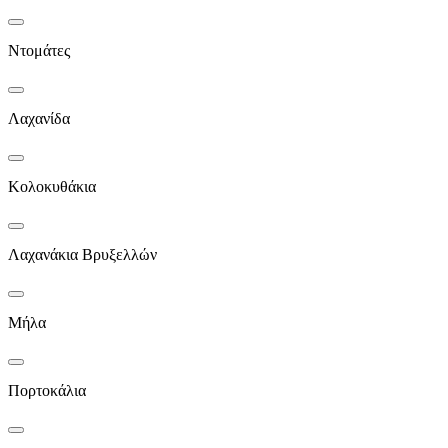
Ντομάτες
Λαχανίδα
Κολοκυθάκια
Λαχανάκια Βρυξελλών
Μήλα
Πορτοκάλια