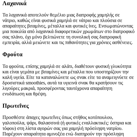
Λαχανικά
Τα λαχανικά αποτελούν θεμέλιο μιας διατροφής χαμηλής σε
νάτριο, καθώς είναι φυσικά χαμηλά σε νάτριο και πλούσια σε
απαραίτητες βιταμίνες, μέταλλα και φυτικές ίνες. Ενσωματώνοντας
μια ποικιλία από λαχανικά διαφορετικών χρωμάτων στο διατροφικό
σας πλάνο, όχι μόνο βελτιώνετε τη συνολική σας διατροφική
εμπειρία, αλλά μειώνετε και τις πιθανότητες για χρόνιες ασθένειες.
Φρούτα
Τα φρούτα, επίσης χαμηλά σε αλάτι, διαθέτουν φυσική γλυκύτητα
και είναι γεμάτα με βιταμίνες και μέταλλα που υποστηρίζουν την
καλή υγεία. Είτε τα καταναλώνετε ως σνακ είτε τα αναμειγνύετε σε
δροσιστικά smoothies, αυτά τα υγιεινά σνακ θα κρατήσουν τις
λιγούρες μακριά, προσφέροντας ταυτόχρονα απαραίτητη
ενυδάτωση και θρέψη.
Πρωτεΐνες
Προσθέστε άπαχες πρωτεΐνες όπως στήθος κοτόπουλου,
γαλοπούλα, ψάρι, θαλασσινά (ή φυτικές εναλλακτικές: όσπρια και
τόφου) στη λίστα αγορών σας για χαμηλή πρόσληψη νατρίου.
Παρέχουν απαραίτητα αμινοξέα ενώ διατηρούν την πρόσληψη