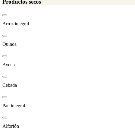
Productos secos
Arroz integral
Quinoa
Avena
Cebada
Pan integral
Alforfón