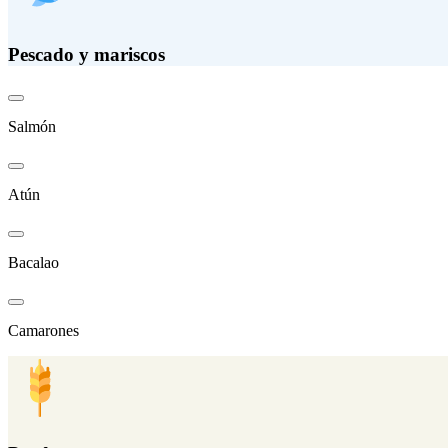
Pescado y mariscos
Salmón
Atún
Bacalao
Camarones