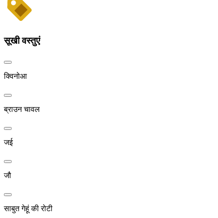
सूखी वस्तुएं
क्विनोआ
ब्राउन चावल
जई
जौ
साबुत गेहूं की रोटी