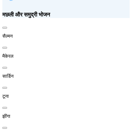
मछली और समुद्री भोजन
सैल्मन
मैकेरल
सार्डिन
टूना
झींगा