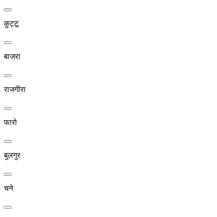
कुट्टू
बाजरा
राजगीरा
फारो
बुलगुर
चने