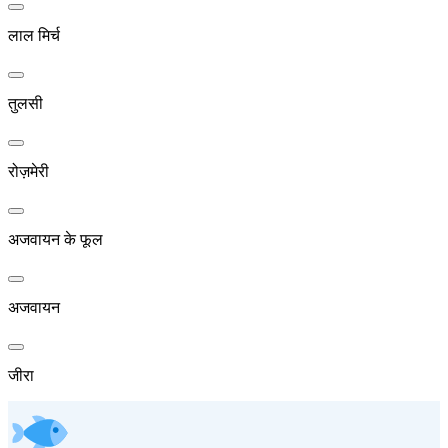
लाल मिर्च
तुलसी
रोज़मेरी
अजवायन के फूल
अजवायन
जीरा