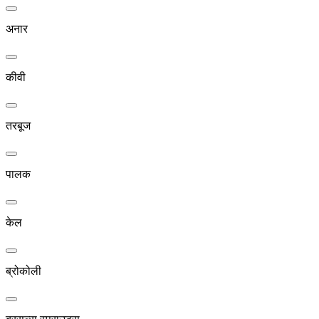
अनार
कीवी
तरबूज
पालक
केल
ब्रोकोली