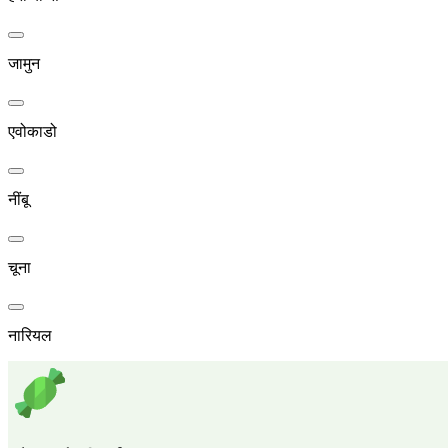
जामुन
एवोकाडो
नींबू
चूना
नारियल