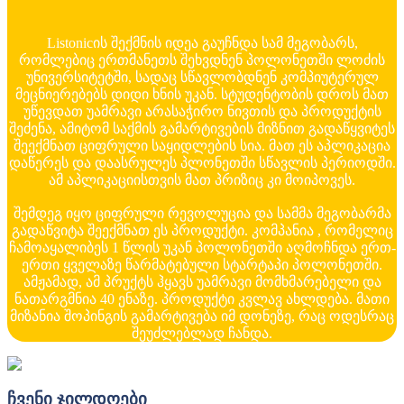
Listonicის შექმნის იდეა გაუჩნდა სამ მეგობარს,
რომლებიც ერთმანეთს შეხვდნენ პოლონეთში ლოძის
უნივერსიტეტში, სადაც სწავლობდნენ კომპიუტერულ
მეცნიერებებს დიდი ხნის უკან. სტუდენტობის დროს მათ
უწევდათ უამრავი არასაჭირო ნივთის და პროდუქტის
შეძენა, ამიტომ საქმის გამარტივების მიზნით გადაწყვიტეს
შეექმნათ ციფრული საყიდლების სია. მათ ეს აპლიკაცია
დაწერეს და დაასრულეს პლონეთში სწავლის პერიოდში.
ამ აპლიკაციისთვის მათ პრიზიც კი მოიპოვეს.
შემდეგ იყო ციფრული რევოლუცია და სამმა მეგობარმა
გადაწვიტა შეექმნათ ეს პროდუქტი. კომპანია , რომელიც
ჩამოაყალიბეს 1 წლის უკან პოლონეთში აღმოჩნდა ერთ-
ერთი ყველაზე წარმატებული სტარტაპი პოლონეთში.
ამჟამად, ამ პრუქტს ჰყავს უამრავი მომხმარებელი და
ნათარგმნია 40 ენაზე. პროდუქტი კვლავ ახლდება. მათი
მიზანია შოპინგის გამარტივება იმ დონეზე, რაც ოდესრაც
შეუძლებლად ჩანდა.
ჩვენი ჯილდოები