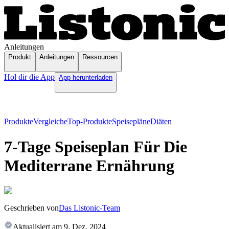
Anleitungen
Produkt
Anleitungen
Ressourcen
Hol dir die App
App herunterladen
Produkte
Vergleiche
Top-Produkte
Speisepläne
Diäten
7-Tage Speiseplan Für Die
Mediterrane Ernährung
Geschrieben von
Das Listonic-Team
Aktualisiert am
9. Dez. 2024