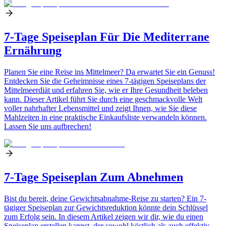
7-Tage Speiseplan Für Die Mediterrane
Ernährung
Planen Sie eine Reise ins Mittelmeer? Da erwartet Sie ein Genuss!
Entdecken Sie die Geheimnisse eines 7-tägigen Speiseplans der
Mittelmeerdiät und erfahren Sie, wie er Ihre Gesundheit beleben
kann. Dieser Artikel führt Sie durch eine geschmackvolle Welt
voller nahrhafter Lebensmittel und zeigt Ihnen, wie Sie diese
Mahlzeiten in eine praktische Einkaufsliste verwandeln können.
Lassen Sie uns aufbrechen!
7-Tage Speiseplan Zum Abnehmen
Bist du bereit, deine Gewichtsabnahme-Reise zu starten? Ein 7-
tägiger Speiseplan zur Gewichtsreduktion könnte dein Schlüssel
zum Erfolg sein. In diesem Artikel zeigen wir dir, wie du einen
Speiseplan erstellen kannst, der sowohl köstlich als auch effektiv