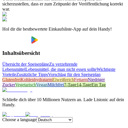
sicherzustellen, dass er zum Zeitpunkt der Veröffentlichung korrekt
war.
Hol dir die bestbewertete Einkaufsliste-App auf dein Handy!
Inhaltsübersicht
Übersicht der Speisepläne
Zu verzehrende
Lebensmittel
Lebensmittel, die man nicht essen sollte
Wichtigste
Vorteile
Zusätzliche Tipps
Vorschlag für den Speiseplan
Glutenfrei
Kohlenhydratarm
Eiweißreich
Fettarm
Niedriger
Zucker
Vegetarisch
Vegan
Milchfrei
7-Tage
14-Tage
Ein Tag
Schließe dich über 10 Millionen Nutzern an. Lade Listonic auf dein
Handy.
Choose a language