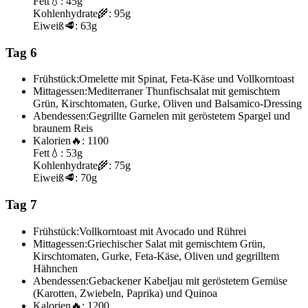
Fett
💧:
45g
Kohlenhydrate
🌾:
95g
Eiweiß
🥩:
63g
Tag 6
Frühstück:
Omelette mit Spinat, Feta-Käse und Vollkorntoast
Mittagessen:
Mediterraner Thunfischsalat mit gemischtem
Grün, Kirschtomaten, Gurke, Oliven und Balsamico-Dressing
Abendessen:
Gegrillte Garnelen mit geröstetem Spargel und
braunem Reis
Kalorien
🔥:
1100
Fett
💧:
53g
Kohlenhydrate
🌾:
75g
Eiweiß
🥩:
70g
Tag 7
Frühstück:
Vollkorntoast mit Avocado und Rührei
Mittagessen:
Griechischer Salat mit gemischtem Grün,
Kirschtomaten, Gurke, Feta-Käse, Oliven und gegrilltem
Hähnchen
Abendessen:
Gebackener Kabeljau mit geröstetem Gemüse
(Karotten, Zwiebeln, Paprika) und Quinoa
Kalorien
🔥:
1200