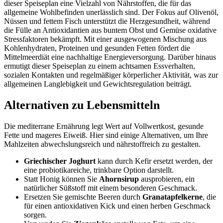
dieser Speiseplan eine Vielzahl von Nährstoffen, die für das
allgemeine Wohlbefinden unerlässlich sind. Der Fokus auf Olivenöl,
Nüssen und fettem Fisch unterstützt die Herzgesundheit, während
die Fülle an Antioxidantien aus buntem Obst und Gemüse oxidative
Stressfaktoren bekämpft. Mit einer ausgewogenen Mischung aus
Kohlenhydraten, Proteinen und gesunden Fetten fördert die
Mittelmeerdiät eine nachhaltige Energieversorgung. Darüber hinaus
ermutigt dieser Speiseplan zu einem achtsamen Essverhalten,
sozialen Kontakten und regelmäßiger körperlicher Aktivität, was zur
allgemeinen Langlebigkeit und Gewichtsregulation beiträgt.
Alternativen zu Lebensmitteln
Die mediterrane Ernährung legt Wert auf Vollwertkost, gesunde
Fette und mageres Eiweiß. Hier sind einige Alternativen, um Ihre
Mahlzeiten abwechslungsreich und nährstoffreich zu gestalten.
Griechischer Joghurt
kann durch Kefir ersetzt werden, der
eine probiotikareiche, trinkbare Option darstellt.
Statt Honig können Sie
Ahornsirup
ausprobieren, ein
natürlicher Süßstoff mit einem besonderen Geschmack.
Ersetzen Sie gemischte Beeren durch
Granatapfelkerne
, die
für einen antioxidativen Kick und einen herben Geschmack
sorgen.