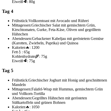
Eiweiß
🥩:
80g
Tag 4
Frühstück:
Vollkorntoast mit Avocado und Rührei
Mittagessen:
Griechischer Salat mit gemischtem Grün,
Kirschtomaten, Gurke, Feta-Käse, Oliven und gegrilltem
Hähnchen
Abendessen:
Gebackener Kabeljau mit geröstetem Gemüse
(Karotten, Zwiebeln, Paprika) und Quinoa
Kalorien
🔥:
1200
Fett
💧:
65g
Kohlenhydrate
🌾:
75g
Eiweiß
🥩:
75g
Tag 5
Frühstück:
Griechischer Joghurt mit Honig und geschnittenen
Mandeln
Mittagessen:
Falafel-Wrap mit Hummus, gemischtem Grün
und Vollkorn-Tortilla
Abendessen:
Gegrilltes Hähnchen mit gerösteten
Süßkartoffeln und grünen Bohnen
Kalorien
🔥:
1050