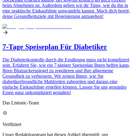
beim Abnehmen ist. Außerdem geben wir dir Tipps, wie du ihn in
eine praktische Einkaufsliste umwandeln kannst. Mach dich bereit,
deine Gesundheitsziele mit Begeisterung anzugehen!
7-Tage Speiseplan Für Diabetiker
Die Diabeteskontrolle durch die Ernährung muss nicht kompliziert
sein. Erfahren Sie, wie ein 7-tägiger Speiseplan Ihnen helfen kann,
Ihren Blutzuckerspiegel zu regulieren und Ihre allgemeine
Gesundheit zu verbessern. Wir zeigen Ihnen, wie Sie
diabetikerfreundliche Mahlzeiten zubereiten und daraus eine
einfache Einkaufsliste erstellen können. Lassen Sie uns gesundes
Essen ganz unkompliziert gestalten!
Das Listonic-Team
Verifiziert
Unser Redaktionsteam hat diesen Artikel überprüft, um