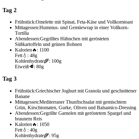
Tag 2
Frühstück:
Omelette mit Spinat, Feta-Käse und Vollkorntoast
Mittagessen:
Hummus- und Gemüewrap in einer Vollkorn-
Tortilla
Abendessen:
Gegrilltes Hähnchen mit gerösteten
Süßkartoffeln und grünen Bohnen
Kalorien
🔥:
1100
Fett
💧:
48g
Kohlenhydrate
🌾:
100g
Eiweiß
🥩:
80g
Tag 3
Frühstück:
Griechischer Joghurt mit Granola und geschnittener
Banane
Mittagessen:
Mediterraner Thunfischsalat mit gemischtem
Grün, Kirschtomaten, Gurke, Oliven und Balsamico-Dressing
Abendessen:
Gegrillte Garnelen mit geröstetem Spargel und
braunem Reis
Kalorien
🔥:
1050
Fett
💧:
40g
Kohlenhydrate
🌾:
95g