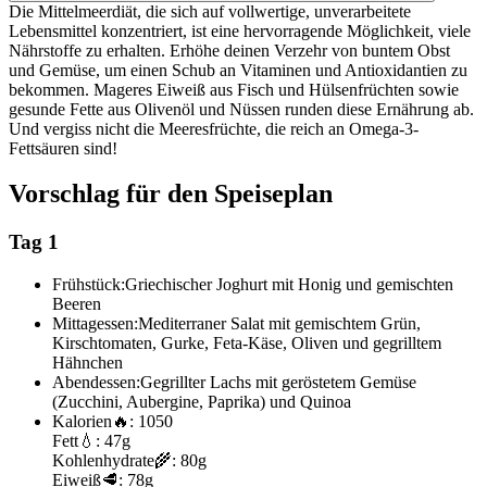
Die Mittelmeerdiät, die sich auf vollwertige, unverarbeitete
Lebensmittel konzentriert, ist eine hervorragende Möglichkeit, viele
Nährstoffe zu erhalten. Erhöhe deinen Verzehr von buntem Obst
und Gemüse, um einen Schub an Vitaminen und Antioxidantien zu
bekommen. Mageres Eiweiß aus Fisch und Hülsenfrüchten sowie
gesunde Fette aus Olivenöl und Nüssen runden diese Ernährung ab.
Und vergiss nicht die Meeresfrüchte, die reich an Omega-3-
Fettsäuren sind!
Vorschlag für den Speiseplan
Tag 1
Frühstück:
Griechischer Joghurt mit Honig und gemischten
Beeren
Mittagessen:
Mediterraner Salat mit gemischtem Grün,
Kirschtomaten, Gurke, Feta-Käse, Oliven und gegrilltem
Hähnchen
Abendessen:
Gegrillter Lachs mit geröstetem Gemüse
(Zucchini, Aubergine, Paprika) und Quinoa
Kalorien
🔥:
1050
Fett
💧:
47g
Kohlenhydrate
🌾:
80g
Eiweiß
🥩:
78g