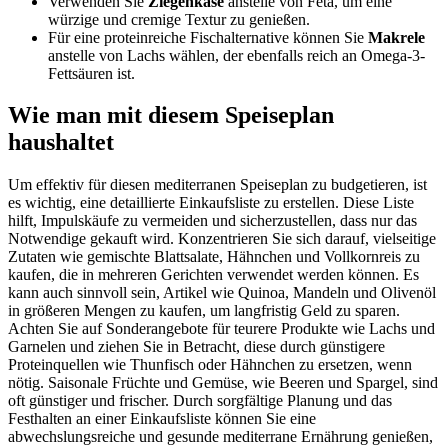
Verwenden Sie
Ziegenkäse
anstelle von Feta, um eine
würzige und cremige Textur zu genießen.
Für eine proteinreiche Fischalternative können Sie
Makrele
anstelle von Lachs wählen, der ebenfalls reich an Omega-3-
Fettsäuren ist.
Wie man mit diesem Speiseplan
haushaltet
Um effektiv für diesen mediterranen Speiseplan zu budgetieren, ist
es wichtig, eine detaillierte Einkaufsliste zu erstellen. Diese Liste
hilft, Impulskäufe zu vermeiden und sicherzustellen, dass nur das
Notwendige gekauft wird. Konzentrieren Sie sich darauf, vielseitige
Zutaten wie gemischte Blattsalate, Hähnchen und Vollkornreis zu
kaufen, die in mehreren Gerichten verwendet werden können. Es
kann auch sinnvoll sein, Artikel wie Quinoa, Mandeln und Olivenöl
in größeren Mengen zu kaufen, um langfristig Geld zu sparen.
Achten Sie auf Sonderangebote für teurere Produkte wie Lachs und
Garnelen und ziehen Sie in Betracht, diese durch günstigere
Proteinquellen wie Thunfisch oder Hähnchen zu ersetzen, wenn
nötig. Saisonale Früchte und Gemüse, wie Beeren und Spargel, sind
oft günstiger und frischer. Durch sorgfältige Planung und das
Festhalten an einer Einkaufsliste können Sie eine
abwechslungsreiche und gesunde mediterrane Ernährung genießen,