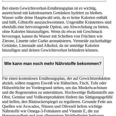
Bei einem Gewichtsverlust-Ernährungsplan ist es wichtig,
ausreichend mit kalorienarmen Getränken hydriert zu bleiben.
Wasser sollte deine Hauptwahl sein, da es keine Kalorien enthält
und hilft, Giftstoffe auszuschwemmen. Ungesüßte Kräutertees sind
ebenfalls eine hervorragende Option, um Abwechslung zu bieten,
ohne Kalorien hinzuzufügen. Wenn du etwas mit Geschmack
bevorzugst, kannst du Wasser mit Scheiben von Früchten wie
Zitrone, Limette oder Gurke aromatisieren. Vermeide zuckerhaltige
Getränke, Limonade und Alkohol, da sie unnötige Kalorien
hinzufügen und deinen Gewichtsverlust behindern können.
Wie kann man noch mehr Nährstoffe bekommen?
Für einen kostenlosen Ernährungsplan, der auf Gewichtsreduktion
abzielt, sollten mageres Eiweiß wie Hähnchen, Fisch, Tofu oder
Hülsenfrüchte im Vordergrund stehen, um das Muskelwachstum
und die Regeneration zu unterstützen. Hochwertige Ballaststoffe aus
Obst, Gemüse und Vollkornprodukten fördern das Sättigungsgefühl
und helfen, den Blutzuckerspiegel zu regulieren. Gesunde Fette aus
Quellen wie Avocados, Nüssen und Olivenöl liefern wichtige
Nährstoffe wie Omega-3-Fettsäuren und Vitamin E, die zur
Herzgesundheit und zum allgemeinen Wohlbefinden beitragen.