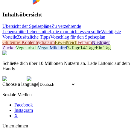
Inhaltsübersicht
Übersicht der Speisepläne
Zu verzehrende
Lebensmittel
Lebensmittel, die man nicht essen sollte
Wichtigste
Vorteile
Zusätzliche Tipps
Vorschlag für den Speiseplan
Glutenfrei
Kohlenhydratarm
Eiweißreich
Fettarm
Niedriger
Zucker
Vegetarisch
Vegan
Milchfrei
7-Tage
14-Tage
Ein Tag
Schließe dich über 10 Millionen Nutzern an. Lade Listonic auf dein
Handy.
Choose a language
Soziale Medien
Facebook
Instagram
X
Unternehmen