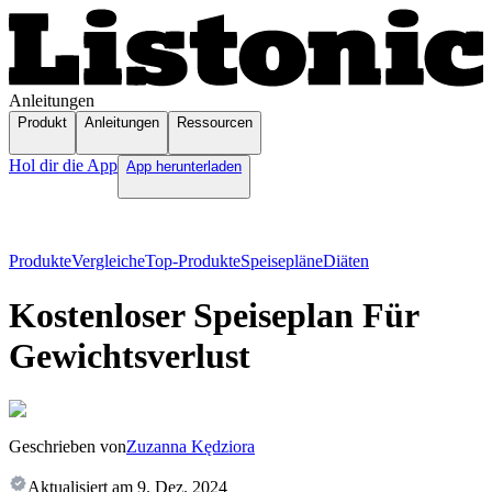
Anleitungen
Produkt
Anleitungen
Ressourcen
Hol dir die App
App herunterladen
Produkte
Vergleiche
Top-Produkte
Speisepläne
Diäten
Kostenloser Speiseplan Für
Gewichtsverlust
Geschrieben von
Zuzanna Kędziora
Aktualisiert am
9. Dez. 2024