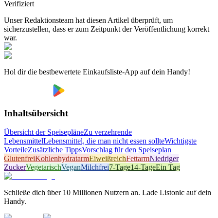
Verifiziert
Unser Redaktionsteam hat diesen Artikel überprüft, um
sicherzustellen, dass er zum Zeitpunkt der Veröffentlichung korrekt
war.
Hol dir die bestbewertete Einkaufsliste-App auf dein Handy!
Inhaltsübersicht
Übersicht der Speisepläne
Zu verzehrende
Lebensmittel
Lebensmittel, die man nicht essen sollte
Wichtigste
Vorteile
Zusätzliche Tipps
Vorschlag für den Speiseplan
Glutenfrei
Kohlenhydratarm
Eiweißreich
Fettarm
Niedriger
Zucker
Vegetarisch
Vegan
Milchfrei
7-Tage
14-Tage
Ein Tag
Schließe dich über 10 Millionen Nutzern an. Lade Listonic auf dein
Handy.