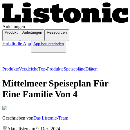
Anleitungen
Produkt
Anleitungen
Ressourcen
Hol dir die App
App herunterladen
Produkte
Vergleiche
Top-Produkte
Speisepläne
Diäten
Mittelmeer Speiseplan Für
Eine Familie Von 4
Geschrieben von
Das Listonic-Team
Aktualisiert am
9. Dez. 2024