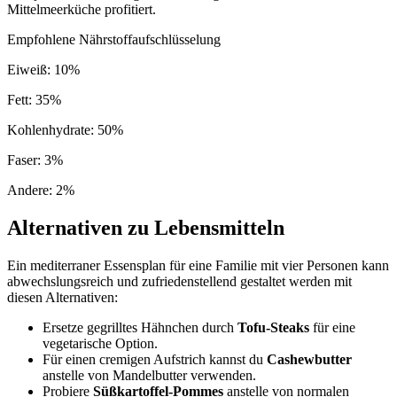
Mittelmeerküche profitiert.
Empfohlene Nährstoffaufschlüsselung
Eiweiß
:
10
%
Fett
:
35
%
Kohlenhydrate
:
50
%
Faser
:
3
%
Andere
:
2
%
Alternativen zu Lebensmitteln
Ein mediterraner Essensplan für eine Familie mit vier Personen kann
abwechslungsreich und zufriedenstellend gestaltet werden mit
diesen Alternativen:
Ersetze gegrilltes Hähnchen durch
Tofu-Steaks
für eine
vegetarische Option.
Für einen cremigen Aufstrich kannst du
Cashewbutter
anstelle von Mandelbutter verwenden.
Probiere
Süßkartoffel-Pommes
anstelle von normalen