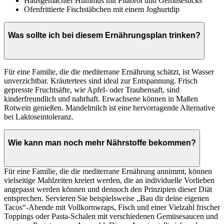
Hausgemachter Hummus mit Pitabrot und Gemüsesticks
Ofenfrittierte Fischstäbchen mit einem Joghurtdip
Was sollte ich bei diesem Ernährungsplan trinken?
Für eine Familie, die die mediterrane Ernährung schätzt, ist Wasser
unverzichtbar. Kräutertees sind ideal zur Entspannung. Frisch
gepresste Fruchtsäfte, wie Apfel- oder Traubensaft, sind
kinderfreundlich und nahrhaft. Erwachsene können in Maßen
Rotwein genießen. Mandelmilch ist eine hervorragende Alternative
bei Laktoseintoleranz.
Wie kann man noch mehr Nährstoffe bekommen?
Für eine Familie, die die mediterrane Ernährung annimmt, können
vielseitige Mahlzeiten kreiert werden, die an individuelle Vorlieben
angepasst werden können und dennoch den Prinzipien dieser Diät
entsprechen. Servieren Sie beispielsweise „Bau dir deine eigenen
Tacos“-Abende mit Vollkornwraps, Fisch und einer Vielzahl frischer
Toppings oder Pasta-Schalen mit verschiedenen Gemüsesaucen und