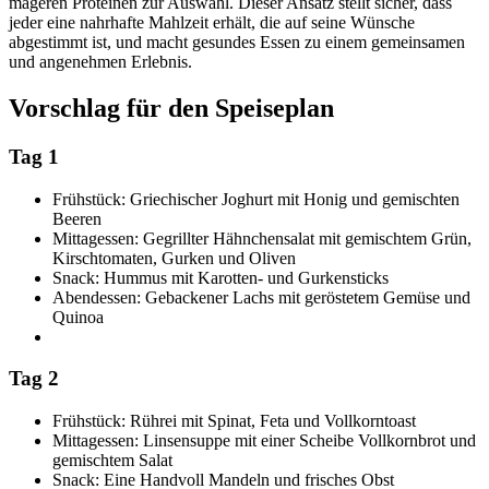
mageren Proteinen zur Auswahl. Dieser Ansatz stellt sicher, dass
jeder eine nahrhafte Mahlzeit erhält, die auf seine Wünsche
abgestimmt ist, und macht gesundes Essen zu einem gemeinsamen
und angenehmen Erlebnis.
Vorschlag für den Speiseplan
Tag 1
Frühstück: Griechischer Joghurt mit Honig und gemischten
Beeren
Mittagessen: Gegrillter Hähnchensalat mit gemischtem Grün,
Kirschtomaten, Gurken und Oliven
Snack: Hummus mit Karotten- und Gurkensticks
Abendessen: Gebackener Lachs mit geröstetem Gemüse und
Quinoa
Tag 2
Frühstück: Rührei mit Spinat, Feta und Vollkorntoast
Mittagessen: Linsensuppe mit einer Scheibe Vollkornbrot und
gemischtem Salat
Snack: Eine Handvoll Mandeln und frisches Obst