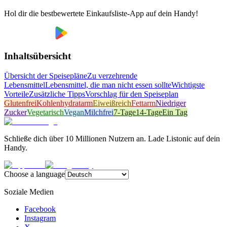
Hol dir die bestbewertete Einkaufsliste-App auf dein Handy!
Inhaltsübersicht
Übersicht der Speisepläne
Zu verzehrende
Lebensmittel
Lebensmittel, die man nicht essen sollte
Wichtigste
Vorteile
Zusätzliche Tipps
Vorschlag für den Speiseplan
Glutenfrei
Kohlenhydratarm
Eiweißreich
Fettarm
Niedriger
Zucker
Vegetarisch
Vegan
Milchfrei
7-Tage
14-Tage
Ein Tag
Schließe dich über 10 Millionen Nutzern an. Lade Listonic auf dein
Handy.
Choose a language
Soziale Medien
Facebook
Instagram