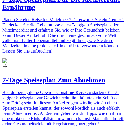
Ernährung
Planen Sie eine Reise ins Mittelmeer? Da erwartet Sie ein Genuss!
Entdecken Sie die Geheimnisse eines 7-tägigen Speiseplans der
Mittelmeerdiät und erfahren Sie, wie er Ihre Gesundheit beleben
kann. Dieser Artikel führt Sie durch eine geschmackvolle Welt
voller nahrhafter Lebensmittel und zeigt Ihnen, wie Sie diese
Mahlzeiten in eine praktische Einkaufsliste verwandeln können.
Lassen Sie uns aufbrechen!
7-Tage Speiseplan Zum Abnehmen
Bist du bereit, deine Gewichtsabnahme-Reise zu starten? Ein 7-
tägiger Speiseplan zur Gewichtsreduktion könnte dein Schlüssel
zum Erfolg sein. In diesem Artikel zeigen wir dir, wie du einen
Speiseplan erstellen kannst, der sowohl köstlich als auch effektiv
beim Abnehmen ist. Außerdem geben wir dir Tipps, wie du ihn in
eine praktische Einkaufsliste umwandeln kannst. Mach dich bereit,
deine Gesundheitsziele mit Begeisterung anzugehen!