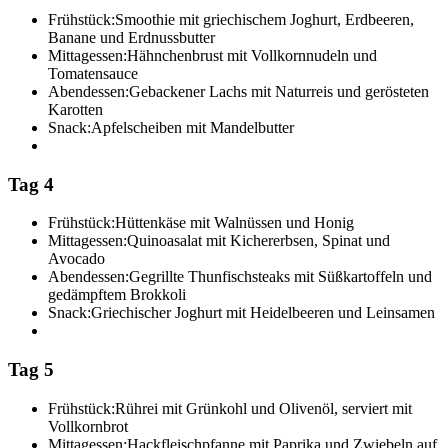
Frühstück:
Smoothie mit griechischem Joghurt, Erdbeeren,
Banane und Erdnussbutter
Mittagessen:
Hähnchenbrust mit Vollkornnudeln und
Tomatensauce
Abendessen:
Gebackener Lachs mit Naturreis und gerösteten
Karotten
Snack:
Apfelscheiben mit Mandelbutter
Tag 4
Frühstück:
Hüttenkäse mit Walnüssen und Honig
Mittagessen:
Quinoasalat mit Kichererbsen, Spinat und
Avocado
Abendessen:
Gegrillte Thunfischsteaks mit Süßkartoffeln und
gedämpftem Brokkoli
Snack:
Griechischer Joghurt mit Heidelbeeren und Leinsamen
Tag 5
Frühstück:
Rührei mit Grünkohl und Olivenöl, serviert mit
Vollkornbrot
Mittagessen:
Hackfleischpfanne mit Paprika und Zwiebeln auf