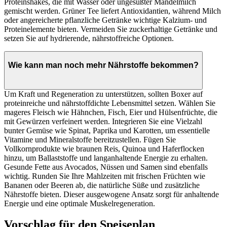
Proteinshakes, die mit Wasser oder ungesüßter Mandelmilch
gemischt werden. Grüner Tee liefert Antioxidantien, während Milch
oder angereicherte pflanzliche Getränke wichtige Kalzium- und
Proteinelemente bieten. Vermeiden Sie zuckerhaltige Getränke und
setzen Sie auf hydrierende, nährstoffreiche Optionen.
Wie kann man noch mehr Nährstoffe bekommen?
Um Kraft und Regeneration zu unterstützen, sollten Boxer auf
proteinreiche und nährstoffdichte Lebensmittel setzen. Wählen Sie
mageres Fleisch wie Hähnchen, Fisch, Eier und Hülsenfrüchte, die
mit Gewürzen verfeinert werden. Integrieren Sie eine Vielzahl
bunter Gemüse wie Spinat, Paprika und Karotten, um essentielle
Vitamine und Mineralstoffe bereitzustellen. Fügen Sie
Vollkornprodukte wie braunen Reis, Quinoa und Haferflocken
hinzu, um Ballaststoffe und langanhaltende Energie zu erhalten.
Gesunde Fette aus Avocados, Nüssen und Samen sind ebenfalls
wichtig. Runden Sie Ihre Mahlzeiten mit frischen Früchten wie
Bananen oder Beeren ab, die natürliche Süße und zusätzliche
Nährstoffe bieten. Dieser ausgewogene Ansatz sorgt für anhaltende
Energie und eine optimale Muskelregeneration.
Vorschlag für den Speiseplan