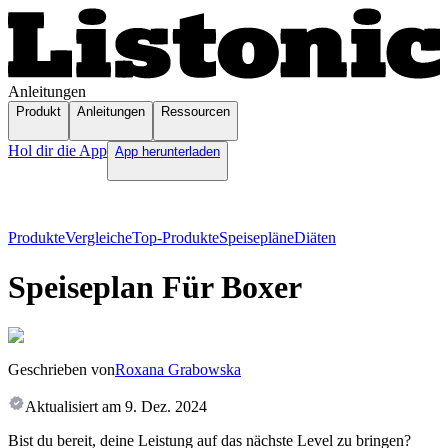
Anleitungen
Produkt
Anleitungen
Ressourcen
Hol dir die App
App herunterladen
Produkte
Vergleiche
Top-Produkte
Speisepläne
Diäten
Speiseplan Für Boxer
Geschrieben von
Roxana Grabowska
Aktualisiert am
9. Dez. 2024
Bist du bereit, deine Leistung auf das nächste Level zu bringen?