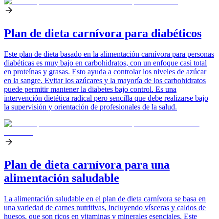
Plan de dieta carnívora para diabéticos
Este plan de dieta basado en la alimentación carnívora para personas
diabéticas es muy bajo en carbohidratos, con un enfoque casi total
en proteínas y grasas. Esto ayuda a controlar los niveles de azúcar
en la sangre. Evitar los azúcares y la mayoría de los carbohidratos
puede permitir mantener la diabetes bajo control. Es una
intervención dietética radical pero sencilla que debe realizarse bajo
la supervisión y orientación de profesionales de la salud.
Plan de dieta carnívora para una
alimentación saludable
La alimentación saludable en el plan de dieta carnívora se basa en
una variedad de carnes nutritivas, incluyendo vísceras y caldos de
huesos, que son ricos en vitaminas y minerales esenciales. Este