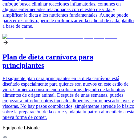
enfoque busca eliminar reacciones inflamatorias, comunes en
algunas enfermedades relacionadas con el estilo de vida, y
simplificar la dieta a los nutrientes fundamentales. Aunque puede
parecer restrictivo, permite profundizar en la calidad de cada platillo
a base de carne.
Plan de dieta carnívora para
principiantes
El siguiente plan para principiantes en la dieta carnívora está
diseñado especialmente para quienes son nuevos en este estilo de
vida. Comienza consumiendo solo carne, dejando de lado otros
alimentos de origen animal. Después de unas semanas, puedes
empezar a introducir otros tipos de alimentos, como pescado, aves y
vísceras. No hay pasos complicados; simplemente aprende lo básico
sobre la preparación de la carne y adapta tu patrón alimenticio a esta
nueva forma de comer.
Equipo de Listonic