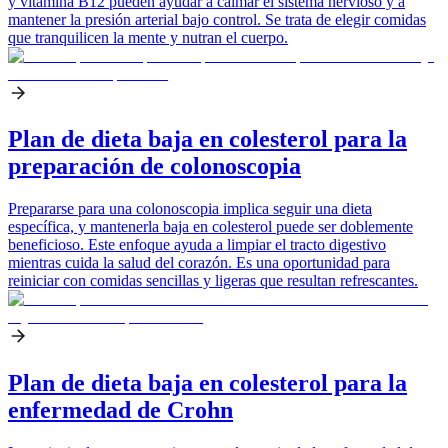
y vitamina B12 pueden ayudar a calmar el sistema nervioso y a
mantener la presión arterial bajo control. Se trata de elegir comidas
que tranquilicen la mente y nutran el cuerpo.
Plan de dieta baja en colesterol para la
preparación de colonoscopia
Prepararse para una colonoscopia implica seguir una dieta
específica, y mantenerla baja en colesterol puede ser doblemente
beneficioso. Este enfoque ayuda a limpiar el tracto digestivo
mientras cuida la salud del corazón. Es una oportunidad para
reiniciar con comidas sencillas y ligeras que resultan refrescantes.
Plan de dieta baja en colesterol para la
enfermedad de Crohn