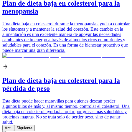
Plan de dieta baja en colesterol para la
menopausia
Una dieta baja en colesterol durante la menopausia ayuda a controlar
los síntomas y a mantener la salud del corazón. Este cambio en la
alimentación es una excelente manera de apoyar las necesidades
cambiantes de tu cuerpo a través de alimentos ricos en nutrientes y
saludables para el corazón. Es una forma de bienestar proactivo que
puede marcar una gran diferencia.
Plan de dieta baja en colesterol para la
pérdida de peso
Esta dieta puede hacer maravillas para quienes desean perder
algunos kilos de más y, al mismo tiempo, controlar el colesterol. Una
dieta baja en colesterol ayudará a optar por grasas más saludables y
proteínas magras. No se trata solo de perder peso, sino de ganar
salud.
Ant.
Siguiente