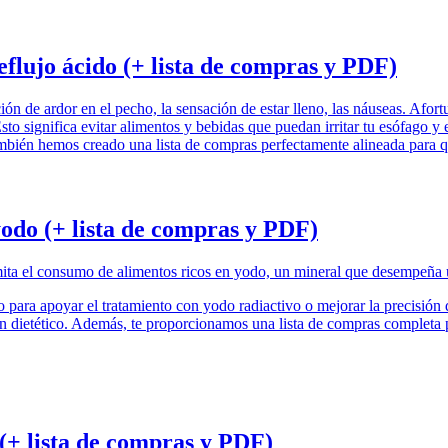
reflujo ácido (+ lista de compras y PDF)
ión de ardor en el pecho, la sensación de estar lleno, las náuseas. Afo
to significa evitar alimentos y bebidas que puedan irritar tu esófago y 
También hemos creado una lista de compras perfectamente alineada para q
yodo (+ lista de compras y PDF)
imita el consumo de alimentos ricos en yodo, un mineral que desempeña 
o para apoyar el tratamiento con yodo radiactivo o mejorar la precisión d
ón dietético. Además, te proporcionamos una lista de compras completa 
 (+ lista de compras y PDF)