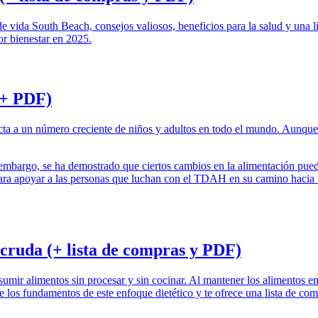
de vida South Beach, consejos valiosos, beneficios para la salud y una
or bienestar en 2025.
(+ PDF)
cta a un número creciente de niños y adultos en todo el mundo. Aunque
mbargo, se ha demostrado que ciertos cambios en la alimentación pued
para apoyar a las personas que luchan con el TDAH en su camino hacia 
 cruda (+ lista de compras y PDF)
umir alimentos sin procesar y sin cocinar. Al mantener los alimentos en
e los fundamentos de este enfoque dietético y te ofrece una lista de co