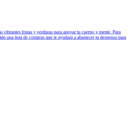
las vibrantes frutas y verduras para apoyar tu cuerpo y mente. Para
ido una lista de compras que te ayudará a abastecer tu despensa para