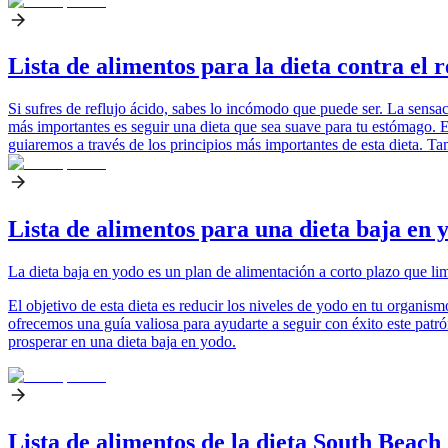
Lista de alimentos para la dieta contra el 
Si sufres de reflujo ácido, sabes lo incómodo que puede ser. La sensac
más importantes es seguir una dieta que sea suave para tu estómago. Es
guiaremos a través de los principios más importantes de esta dieta. 
Lista de alimentos para una dieta baja en 
La dieta baja en yodo es un plan de alimentación a corto plazo que l
El objetivo de esta dieta es reducir los niveles de yodo en tu organism
ofrecemos una guía valiosa para ayudarte a seguir con éxito este patr
prosperar en una dieta baja en yodo.
Lista de alimentos de la dieta South Beach