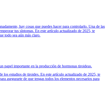
rtunadamente, hay cosas que puedes hacer para controlarlo. Una de las
empeorar tus síntomas. En este artículo actualizado de 2025, te
ue todo sea aún más claro.
un papel importante en la producción de hormonas tiroideas.
e los estudios de tiroides. En este artículo actualizado de 2025, te
para asegurarte de que tengas todos los elementos necesarios para