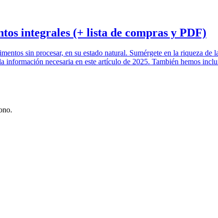
ntos integrales (+ lista de compras y PDF)
limentos sin procesar, en su estado natural. Sumérgete en la riqueza de 
la información necesaria en este artículo de 2025. También hemos inclu
ono.