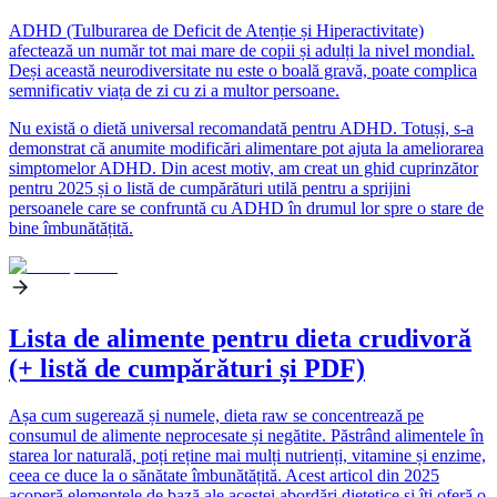
ADHD (Tulburarea de Deficit de Atenție și Hiperactivitate)
afectează un număr tot mai mare de copii și adulți la nivel mondial.
Deși această neurodiversitate nu este o boală gravă, poate complica
semnificativ viața de zi cu zi a multor persoane.
Nu există o dietă universal recomandată pentru ADHD. Totuși, s-a
demonstrat că anumite modificări alimentare pot ajuta la ameliorarea
simptomelor ADHD. Din acest motiv, am creat un ghid cuprinzător
pentru 2025 și o listă de cumpărături utilă pentru a sprijini
persoanele care se confruntă cu ADHD în drumul lor spre o stare de
bine îmbunătățită.
Lista de alimente pentru dieta crudivoră
(+ listă de cumpărături și PDF)
Așa cum sugerează și numele, dieta raw se concentrează pe
consumul de alimente neprocesate și negătite. Păstrând alimentele în
starea lor naturală, poți reține mai mulți nutrienți, vitamine și enzime,
ceea ce duce la o sănătate îmbunătățită. Acest articol din 2025
acoperă elementele de bază ale acestei abordări dietetice și îți oferă o