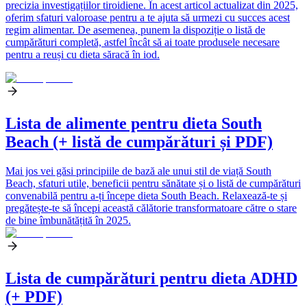
precizia investigațiilor tiroidiene. În acest articol actualizat din 2025,
oferim sfaturi valoroase pentru a te ajuta să urmezi cu succes acest
regim alimentar. De asemenea, punem la dispoziție o listă de
cumpărături completă, astfel încât să ai toate produsele necesare
pentru a reuși cu dieta săracă în iod.
Lista de alimente pentru dieta South
Beach (+ listă de cumpărături și PDF)
Mai jos vei găsi principiile de bază ale unui stil de viață South
Beach, sfaturi utile, beneficii pentru sănătate și o listă de cumpărături
convenabilă pentru a-ți începe dieta South Beach. Relaxează-te și
pregătește-te să începi această călătorie transformatoare către o stare
de bine îmbunătățită în 2025.
Lista de cumpărături pentru dieta ADHD
(+ PDF)