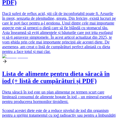
PDF)
Dacă suferi de reflux acid, știi cât de inconfortabil poate fi. Arsurile
în piept, senzația de plenitudine, greața. Din fericire, există lucruri pe
care le poți face pentru a-l gestiona. Unul dintre cele mai importante
aspecte este să urmezi o dietă care să fie blândă cu stomacul tău.
Asta înseamnă să eviți alimentele și băuturile care pot irita esofagul
și să-ți agraveze simptomele. În acest articol actualizat din 2025, te
vom ghida prin cele mai importante principii ale acestei diete. De
asemenea, am creat o listă de cumpărături perfect aliniată cu dieta
pentru a face totul și mai clar.
Lista de alimente pentru dieta săracă în
iod (+ listă de cumpărături și PDF)
Dieta săracă în iod este un plan alimentar pe termen scurt care
limitează consumul de alimente bogate în iod – un mineral esențial
pentru producerea hormonilor tiroidieni.
Scopul acestei diete este de a reduce nivelul de iod din organism
pentru a sprijini tratamentul cu iod radioactiv sau pentru a îmbunătăți