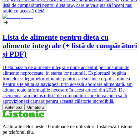
listă de cumpărături pentru dieta raw, care te va ajuta să începi mai
rapid cu această dietă.
Lista de alimente pentru dieta cu
alimente integrale (+ listă de cumpărături
și PDF)
Dieta bazată pe alimente integrale pune accentul pe consumul de
alimente neprocesate, în starea lor naturală. Explorează bogăția
fructelor și legumelor vibrante pentru a-ți susține corpul și mintea.
Pentru a te ajuta să navighezi prin această abordare alimentară, am
adunat toate informațiile necesare în acest articol din 2025. De
asemenea, am inclus o listă de cumpărături care te va ajuta să îți
aprovizionezi cămara pentru această călătorie incredibilă.
Anteriorul
Următorul
Alătură-te celor peste 10 milioane de utilizatori. Instalează Listonic
pe telefonul tău.