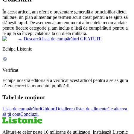
În acest articol, am oferit o prezentare generală a principiilor dietei
militare, un plan alimentar pe termen scurt creat pentru a te ajuta să
slăbești rapid. De asemenea, am enumerat alimentele recomandate
pentru fiecare categorie și am inclus o listă de cumpărături pentru a
te ajuta să începi călătoria ta cu dieta militară.
→
Descarcă lista de cumpărături GRATUIT.
Echipa Listonic
Verificat
Echipa noastră editorială a verificat acest articol pentru a se asigura
că era corect la momentul publicării.
Tabel de conținut
Lista de cumpărături
Ghiduri
Detalierea listei de alimente
Ce altceva
să ții cont
Concluzii
Alătură-te celor peste 10 milioane de utilizatori. Instalează Listonic