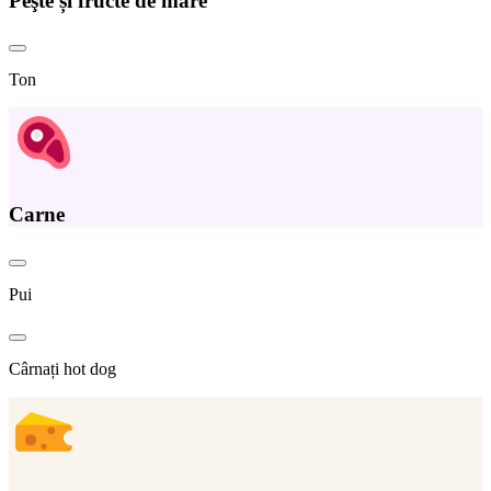
Peşte și fructe de mare
Ton
Carne
Pui
Cârnați hot dog