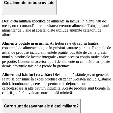
Ce alimente trebuie evitate
Deși dieta militară specifică ce alimente să incluzi în planul tău de
mese, nu recomandă direct evitarea vreunor alimente. Totuși, planul
alimentar de 3 zile al acestei diete exclude anumite categorii de
alimente.
Alimente bogate în grăsimi:
Ar trebui să eviți sau să limitezi
consumul de alimente bogate în grăsimi saturate și trans. Exemple de
astfel de produse includ alimentele prăjite, bucățile de carne grasă,
untul și produsele lactate integrale - toate acestea conțin multe calorii
pe porție. Consumul acestor tipuri de alimente în cantități mari poate
deraia eforturile tale de a pierde în greutate.
Alimente și băuturi cu zahăr:
Dieta militară sfătuiește, în general,
să nu se consume în exces produse cu zahăr. Acestea includ gustările
dulci, bomboanele, cerealele pentru mic dejun, sucurile
carbogazoase și alte băuturi îndulcite. Aceste produse sunt bogate în
calorii și oferă o valoare nutrițională minimă.
Care sunt dezavantajele dietei militare?