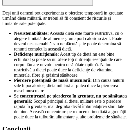
Deși unii oameni pot experimenta o pierdere temporară în greutate
urmând dieta militară, ar trebui să fii conștient de riscurile și
limitările sale potențiale:
Nesustenabilitate:
Această dietă este foarte restrictivă, cu o
alegere limitată de alimente și un aport caloric scăzut. Poate
deveni nesustenabilă sau neplăcută și te poate determina să
renunți complet la această dietă.
Deficiențe nutriționale:
Acest tip de dietă nu este bine
echilibrat și poate să nu ofere toți nutrienții esențiali de care
corpul tău are nevoie pentru o sănătate optimă. Natura
restrictivă a dietei poate duce la deficiențe de vitamine,
minerale, fibre și grăsimi sănătoase.
Pierdere potențială de masă musculară:
Din cauza naturii
sale hipocalorice, dieta militară ar putea duce la pierderea
masei musculare.
Se concentrează pe pierderea în greutate, nu pe sănătatea
generală:
Scopul principal al dietei militare este o pierdere
rapidă în greutate, mai degrabă decât îmbunătățirea stării tale
de bine. Această concentrare pe reducerea imediată a greutății
poate duce la tulburări alimentare și alte probleme de sănătate.
Concluzii