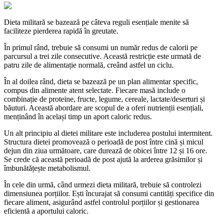
Dieta militară se bazează pe câteva reguli esențiale menite să
faciliteze pierderea rapidă în greutate.
În primul rând, trebuie să consumi un număr redus de calorii pe
parcursul a trei zile consecutive. Această restricție este urmată de
patru zile de alimentație normală, creând astfel un ciclu.
În al doilea rând, dieta se bazează pe un plan alimentar specific,
compus din alimente atent selectate. Fiecare masă include o
combinație de proteine, fructe, legume, cereale, lactate/deserturi și
băuturi. Această abordare are scopul de a oferi nutrienții esențiali,
menținând în același timp un aport caloric redus.
Un alt principiu al dietei militare este includerea postului intermitent.
Structura dietei promovează o perioadă de post între cină și micul
dejun din ziua următoare, care durează de obicei între 12 și 16 ore.
Se crede că această perioadă de post ajută la arderea grăsimilor și
îmbunătățește metabolismul.
În cele din urmă, când urmezi dieta militară, trebuie să controlezi
dimensiunea porțiilor. Ești încurajat să consumi cantități specifice din
fiecare aliment, asigurând astfel controlul porțiilor și gestionarea
eficientă a aportului caloric.