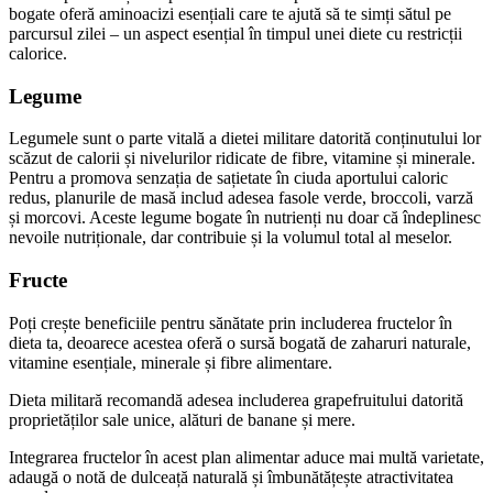
bogate oferă aminoacizi esențiali care te ajută să te simți sătul pe
parcursul zilei – un aspect esențial în timpul unei diete cu restricții
calorice.
Legume
Legumele sunt o parte vitală a dietei militare datorită conținutului lor
scăzut de calorii și nivelurilor ridicate de fibre, vitamine și minerale.
Pentru a promova senzația de sațietate în ciuda aportului caloric
redus, planurile de masă includ adesea fasole verde, broccoli, varză
și morcovi. Aceste legume bogate în nutrienți nu doar că îndeplinesc
nevoile nutriționale, dar contribuie și la volumul total al meselor.
Fructe
Poți crește beneficiile pentru sănătate prin includerea fructelor în
dieta ta, deoarece acestea oferă o sursă bogată de zaharuri naturale,
vitamine esențiale, minerale și fibre alimentare.
Dieta militară recomandă adesea includerea grapefruitului datorită
proprietăților sale unice, alături de banane și mere.
Integrarea fructelor în acest plan alimentar aduce mai multă varietate,
adaugă o notă de dulceață naturală și îmbunătățește atractivitatea