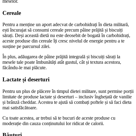
meselor.
Cereale
Pentru a menține un aport adecvat de carbohidrați în dieta militară,
ești încurajat să consumi cereale precum pâine prăjită și biscuiți
sărați. Deși această dietă nu este deosebit de bogată în carbohidrați,
aceste produse din cereale îți cresc nivelul de energie pentru a te
susține pe parcursul zilei.
În plus, adăugarea de pâine prăjită integrală și biscuiți sărați la
mesele tale poate îmbunătăți atât gustul, cât și textura acestora,
făcându-le mai plăcute.
Lactate și deserturi
Pentru un plus de plăcere în timpul dietei militare, sunt permise porții
limitate de produse lactate și deserturi – inclusiv înghețată de vanilie
și brânză cheddar. Acestea te ajută să combați poftele și să faci dieta
mai satisfăcătoare.
Cu toate acestea, ar trebui să te bucuri de aceste produse cu
moderație din cauza conținutului lor ridicat de calorii.
Băuturi