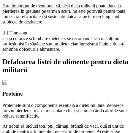
Este important de menționat că, deși dieta militară poate duce la
pierderea în greutate pe termen scurt, nu este potrivită pentru toată
lumea, iar eficacitatea și sustenabilitatea sa pe termen lung sunt
subiecte de dezbatere.
👨‍⚕️️ Ține cont
Ca și cu orice schimbare dietetică, se recomandă să consulți un
profesionist în sănătate sau un dietetician înregistrat înainte de a-ți
schimba obiceiurile alimentare.
Defalcarea listei de alimente pentru dieta
militară
Proteine
Proteinele sunt o componentă esențială a dietei militare, deoarece
previn pierderea masei musculare chiar și atunci când caloriile sunt
reduse semnificativ.
Ar trebui să incluzi ton, pui, cârnați, brânză de vaci, ouă și unt de
arahide pentru a-ți îndeplini necesarul de proteine. Aceste surse