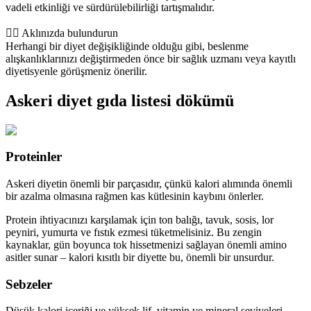
vadeli etkinliği ve sürdürülebilirliği tartışmalıdır.
👨‍⚕️️ Aklınızda bulundurun
Herhangi bir diyet değişikliğinde olduğu gibi, beslenme
alışkanlıklarınızı değiştirmeden önce bir sağlık uzmanı veya kayıtlı
diyetisyenle görüşmeniz önerilir.
Askeri diyet gıda listesi dökümü
Proteinler
Askeri diyetin önemli bir parçasıdır, çünkü kalori alımında önemli
bir azalma olmasına rağmen kas kütlesinin kaybını önlerler.
Protein ihtiyacınızı karşılamak için ton balığı, tavuk, sosis, lor
peyniri, yumurta ve fıstık ezmesi tüketmelisiniz. Bu zengin
kaynaklar, gün boyunca tok hissetmenizi sağlayan önemli amino
asitler sunar – kalori kısıtlı bir diyette bu, önemli bir unsurdur.
Sebzeler
Düşük kalori içeriği ve yüksek lif, vitamin ve mineral seviyeleri