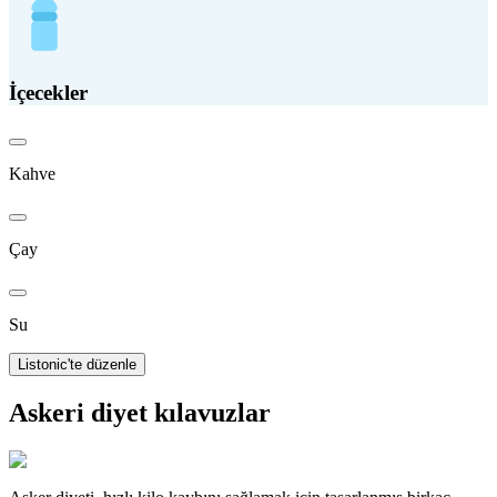
İçecekler
Kahve
Çay
Su
Listonic'te düzenle
Askeri diyet kılavuzlar