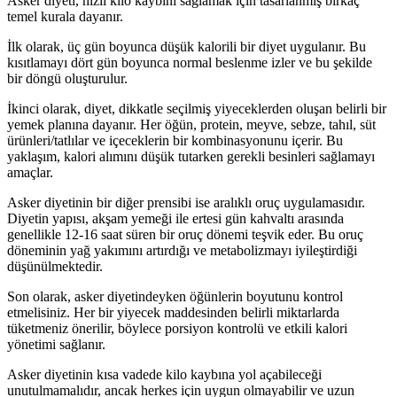
Asker diyeti, hızlı kilo kaybını sağlamak için tasarlanmış birkaç
temel kurala dayanır.
İlk olarak, üç gün boyunca düşük kalorili bir diyet uygulanır. Bu
kısıtlamayı dört gün boyunca normal beslenme izler ve bu şekilde
bir döngü oluşturulur.
İkinci olarak, diyet, dikkatle seçilmiş yiyeceklerden oluşan belirli bir
yemek planına dayanır. Her öğün, protein, meyve, sebze, tahıl, süt
ürünleri/tatlılar ve içeceklerin bir kombinasyonunu içerir. Bu
yaklaşım, kalori alımını düşük tutarken gerekli besinleri sağlamayı
amaçlar.
Asker diyetinin bir diğer prensibi ise aralıklı oruç uygulamasıdır.
Diyetin yapısı, akşam yemeği ile ertesi gün kahvaltı arasında
genellikle 12-16 saat süren bir oruç dönemi teşvik eder. Bu oruç
döneminin yağ yakımını artırdığı ve metabolizmayı iyileştirdiği
düşünülmektedir.
Son olarak, asker diyetindeyken öğünlerin boyutunu kontrol
etmelisiniz. Her bir yiyecek maddesinden belirli miktarlarda
tüketmeniz önerilir, böylece porsiyon kontrolü ve etkili kalori
yönetimi sağlanır.
Asker diyetinin kısa vadede kilo kaybına yol açabileceği
unutulmamalıdır, ancak herkes için uygun olmayabilir ve uzun