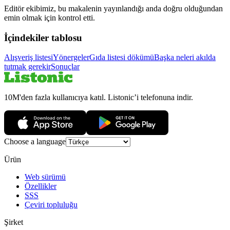
Editör ekibimiz, bu makalenin yayınlandığı anda doğru olduğundan
emin olmak için kontrol etti.
İçindekiler tablosu
Alışveriş listesi
Yönergeler
Gıda listesi dökümü
Başka neleri akılda
tutmak gerekir
Sonuçlar
10M'den fazla kullanıcıya katıl. Listonic’i telefonuna indir.
Choose a language
Ürün
Web sürümü
Özellikler
SSS
Çeviri topluluğu
Şirket