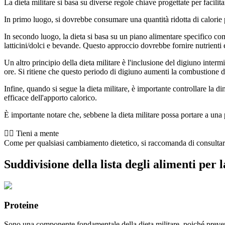
La dieta militare si basa su diverse regole chiave progettate per facilit
In primo luogo, si dovrebbe consumare una quantità ridotta di calorie p
In secondo luogo, la dieta si basa su un piano alimentare specifico co
latticini/dolci e bevande. Questo approccio dovrebbe fornire nutrienti
Un altro principio della dieta militare è l'inclusione del digiuno inter
ore. Si ritiene che questo periodo di digiuno aumenti la combustione de
Infine, quando si segue la dieta militare, è importante controllare la d
efficace dell'apporto calorico.
È importante notare che, sebbene la dieta militare possa portare a una p
👨‍⚕️️ Tieni a mente
Come per qualsiasi cambiamento dietetico, si raccomanda di consultare u
Suddivisione della lista degli alimenti per l
Proteine
Sono una componente fondamentale della dieta militare, poiché preveng