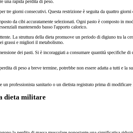
are una rapida perdita di peso.
er tre giorni consecutivi. Questa restrizione è seguita da quattro giorn
mposto da cibi accuratamente selezionati. Ogni pasto è composto in modo
 essenziali mantenendo basso l'apporto calorico.
mittente. La struttura della dieta promuove un periodo di digiuno tra la c
i grassi e migliori il metabolismo.
imensione dei pasti. Si è incoraggiati a consumare quantità specifiche di
erdita di peso a breve termine, potrebbe non essere adatta a tutti e la sua
n professionista sanitario o un dietista registrato prima di modificare l
a dieta militare
ono la perdita di massa muscolare nonostante una significativa riduzio