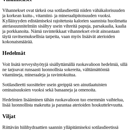
Vihannekset ovat tärkeä osa sotilasdieettiä niiden vähäkalorisuuden
ja korkean kuitu-, vitamiini- ja mineraalipitoisuuden vuoksi.
Kylläisyyden edistämiseksi rajoitetusta kalorien saannista huolimatta
ateriasuunnitelmiin sisältyy usein vihreitä papuja, parsakaalia, kaalia
ja porkkanoita. Nämä ravinteikkaat vihannekset eivät ainoastaan
täytä ravitsemuksellisia tarpeita, vaan myös lisäävät aterioiden
kokonaismäärää.
Hedelmät
Voit lisätä terveyshyötyjä sisällyttämällä ruokavalioon hedelmiä, sillä
ne tarjoavat runsaasti luonnollisia sokereita, välttämättömiä
vitamiineja, mineraaleja ja ravintokuitua.
Sotilasdieetti suosittelee usein greippiä sen ainutlaatuisten
ominaisuuksien vuoksi sekä banaaneja ja omenoita.
Hedelmien lisääminen tähän ruokavalioon tuo enemmän vaihtelua,
lisää luonnollista makeutta ja parantaa aterioiden houkuttelevuutta.
Viljat
Riittävän hiilihydraattien saannin ylläpitämiseksi sotilasdieetissä