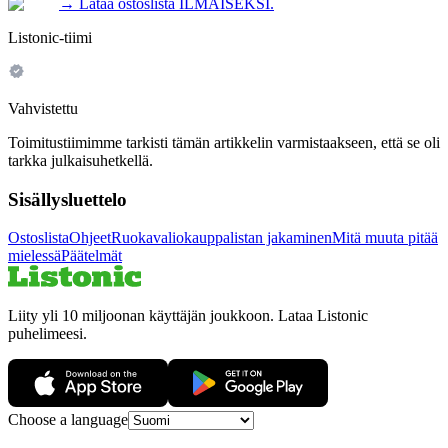
→
Lataa ostoslista ILMAISEKSI.
Listonic-tiimi
Vahvistettu
Toimitustiimimme tarkisti tämän artikkelin varmistaakseen, että se oli
tarkka julkaisuhetkellä.
Sisällysluettelo
Ostoslista
Ohjeet
Ruokavaliokauppalistan jakaminen
Mitä muuta pitää
mielessä
Päätelmät
Liity yli 10 miljoonan käyttäjän joukkoon. Lataa Listonic
puhelimeesi.
Choose a language