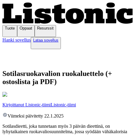
Tuote
Oppaat
Resurssit
Hanki sovellus
Lataa sovellus
Sotilasruokavalion ruokaluettelo (+
ostoslista ja PDF)
Kirjoittanut Listonic-tiimi
Listonic-tiimi
Viimeksi päivitetty
22.1.2025
Sotilasdieetti, joka tunnetaan myös 3 päivän dieettinä, on
lyhytaikainen ruokavaliosuunnitelma, jossa syödään vähäkalorisia