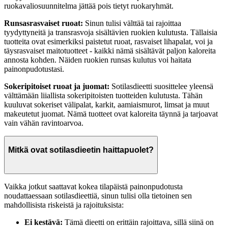
ruokavaliosuunnitelma jättää pois tietyt ruokaryhmät.
Runsasrasvaiset ruoat:
Sinun tulisi välttää tai rajoittaa
tyydyttyneitä ja transrasvoja sisältävien ruokien kulutusta. Tällaisia
tuotteita ovat esimerkiksi paistetut ruoat, rasvaiset lihapalat, voi ja
täysrasvaiset maitotuotteet - kaikki nämä sisältävät paljon kaloreita
annosta kohden. Näiden ruokien runsas kulutus voi haitata
painonpudotustasi.
Sokeripitoiset ruoat ja juomat:
Sotilasdieetti suosittelee yleensä
välttämään liiallista sokeripitoisten tuotteiden kulutusta. Tähän
kuuluvat sokeriset välipalat, karkit, aamiaismurot, limsat ja muut
makeutetut juomat. Nämä tuotteet ovat kaloreita täynnä ja tarjoavat
vain vähän ravintoarvoa.
Mitkä ovat sotilasdieetin haittapuolet?
Vaikka jotkut saattavat kokea tilapäistä painonpudotusta
noudattaessaan sotilasdieettiä, sinun tulisi olla tietoinen sen
mahdollisista riskeistä ja rajoituksista:
Ei kestävä:
Tämä dieetti on erittäin rajoittava, sillä siinä on