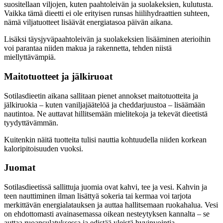
suositellaan viljojen, kuten paahtoleivän ja suolakeksien, kulutusta.
Vaikka tämä dieetti ei ole erityisen runsas hiilihydraattien suhteen,
nämä viljatuotteet lisäävät energiatasoa päivän aikana.
Lisäksi täysjyväpaahtoleivän ja suolakeksien lisääminen aterioihin
voi parantaa niiden makua ja rakennetta, tehden niistä
miellyttävämpiä.
Maitotuotteet ja jälkiruoat
Sotilasdieetin aikana sallitaan pienet annokset maitotuotteita ja
jälkiruokia – kuten vaniljajäätelöä ja cheddarjuustoa – lisäämään
nautintoa. Ne auttavat hillitsemään mielitekoja ja tekevät dieetistä
tyydyttävämmän.
Kuitenkin näitä tuotteita tulisi nauttia kohtuudella niiden korkean
kaloripitoisuuden vuoksi.
Juomat
Sotilasdieetissä sallittuja juomia ovat kahvi, tee ja vesi. Kahvin ja
teen nauttiminen ilman lisättyä sokeria tai kermaa voi tarjota
merkittävän energialatauksen ja auttaa hallitsemaan ruokahalua. Vesi
on ehdottomasti avainasemassa oikean nesteytyksen kannalta – se
auttaa ruoansulatuksessa ja edistää yleistä hyvinvointia.