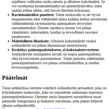
rajallinen valikoima ruoka-aineita ja alhainen kalorimäärä. Se
voi osoittautua kestämättömäksi tai epämiellyttäväksi, mikä
saattaa johtaa siihen, että luovut dieetistä kokonaan.
Ravintoaineiden puutteet:
Tämä ruokavalio ei ole hyvin
tasapainotettu eikä välttämättä tarjoa kaikkia kehon tarvitsemia
välttämättömiä ravintoaineita optimaalisen terveyden
saavuttamiseksi. Dieetin rajoittava luonne voi johtaa
vitamiinien, mineraalien, kuidun ja terveellisten rasvojen
puutteeseen.
Mahdollinen lihaskato:
Alhaisen kalorimäärän vuoksi
sotilasdieetti voi johtaa lihasmassan menetykseen.
Keskittyy painonpudotukseen, ei kokonaisterveyteen:
Sotilasdieetin ensisijainen tavoite on nopea painonpudotus
eikä hyvinvoinnin parantaminen. Tämä painotus välittömään
painonpudotukseen voi johtaa syömishäiriöihin ja muihin
terveysongelmiin.
Päätelmät
Tässä artikkelissa olemme esitelleet sotilasdieetin periaatteet, joka on
lyhytaikainen ruokavalio, joka on suunniteltu auttamaan nopeassa
painonpudotuksessa. Olemme myös listanneet suositeltavat ruoat
jokaiselle kategoriassa ja lisänneet ostoslistan, jotta pääset helposti
alkuun sotilasdieetillä.