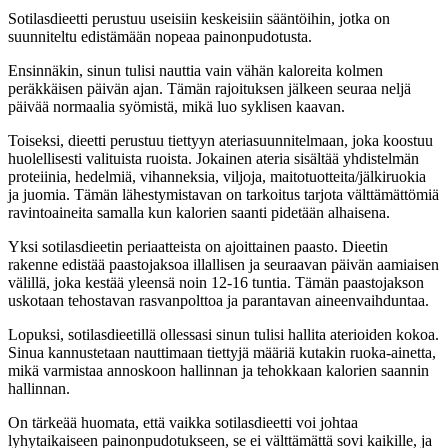
Sotilasdieetti perustuu useisiin keskeisiin sääntöihin, jotka on
suunniteltu edistämään nopeaa painonpudotusta.
Ensinnäkin, sinun tulisi nauttia vain vähän kaloreita kolmen
peräkkäisen päivän ajan. Tämän rajoituksen jälkeen seuraa neljä
päivää normaalia syömistä, mikä luo syklisen kaavan.
Toiseksi, dieetti perustuu tiettyyn ateriasuunnitelmaan, joka koostuu
huolellisesti valituista ruoista. Jokainen ateria sisältää yhdistelmän
proteiinia, hedelmiä, vihanneksia, viljoja, maitotuotteita/jälkiruokia
ja juomia. Tämän lähestymistavan on tarkoitus tarjota välttämättömiä
ravintoaineita samalla kun kalorien saanti pidetään alhaisena.
Yksi sotilasdieetin periaatteista on ajoittainen paasto. Dieetin
rakenne edistää paastojaksoa illallisen ja seuraavan päivän aamiaisen
välillä, joka kestää yleensä noin 12-16 tuntia. Tämän paastojakson
uskotaan tehostavan rasvanpolttoa ja parantavan aineenvaihduntaa.
Lopuksi, sotilasdieetillä ollessasi sinun tulisi hallita aterioiden kokoa.
Sinua kannustetaan nauttimaan tiettyjä määriä kutakin ruoka-ainetta,
mikä varmistaa annoskoon hallinnan ja tehokkaan kalorien saannin
hallinnan.
On tärkeää huomata, että vaikka sotilasdieetti voi johtaa
lyhytaikaiseen painonpudotukseen, se ei välttämättä sovi kaikille, ja