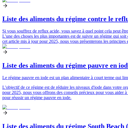
Liste des aliments du régime contre le refl
Si vous souffrez de reflux acide, vous savez à quel point cela peut être
L'une des choses les plus importantes est de suivre un régime qui soit
cet article mis à jour pour 2025, nous vous présenterons les principes 
Liste des aliments du régime pauvre en iode
Le régime pauvre en iode est un plan alimentaire à court terme qui li
L'objectif de ce régime est de réduire les niveaux d'iode dans votre org
pour 2025, nous vous offrons des conseils précieux pour vous aider à 
pour réussir un régime pauvre en iode.
Liste des aliments du régime South Beach (