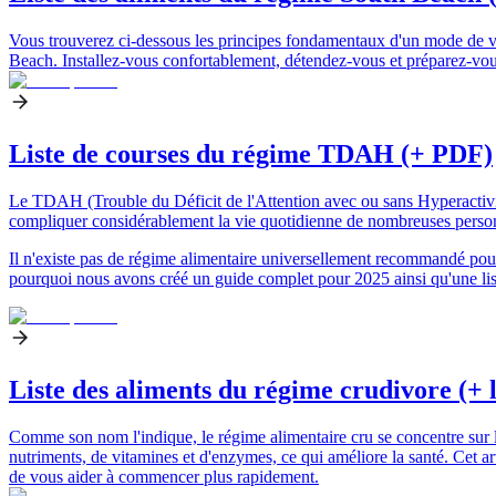
Vous trouverez ci-dessous les principes fondamentaux d'un mode de vie
Beach. Installez-vous confortablement, détendez-vous et préparez-vou
Liste de courses du régime TDAH (+ PDF)
Le TDAH (Trouble du Déficit de l'Attention avec ou sans Hyperactivité
compliquer considérablement la vie quotidienne de nombreuses perso
Il n'existe pas de régime alimentaire universellement recommandé po
pourquoi nous avons créé un guide complet pour 2025 ainsi qu'une lis
Liste des aliments du régime crudivore (+ l
Comme son nom l'indique, le régime alimentaire cru se concentre sur l
nutriments, de vitamines et d'enzymes, ce qui améliore la santé. Cet ar
de vous aider à commencer plus rapidement.