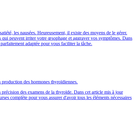
 satiété, les nausées. Heureusement, il existe des moyens de le gérer.
sons qui peuvent irriter votre œsophage et aggraver vos symptômes. Dans
parfaitement adaptée pour vous faciliter la tâche.
la production des hormones thyroïdiennes.
la précision des examens de la thyroïde. Dans cet article mis à jour
urses complète pour vous assurer d'avoir tous les éléments nécessaires