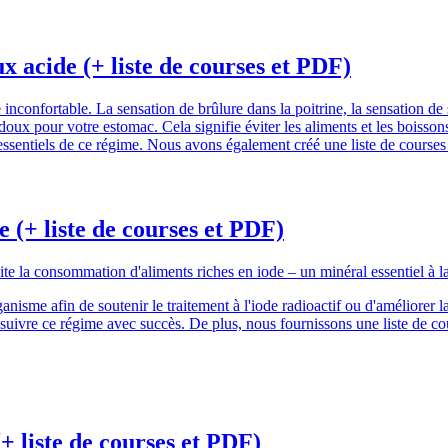
ux acide (+ liste de courses et PDF)
 inconfortable. La sensation de brûlure dans la poitrine, la sensation de
 doux pour votre estomac. Cela signifie éviter les aliments et les bois
essentiels de ce régime. Nous avons également créé une liste de courses 
 (+ liste de courses et PDF)
mite la consommation d'aliments riches en iode – un minéral essentiel à 
anisme afin de soutenir le traitement à l'iode radioactif ou d'améliorer 
suivre ce régime avec succès. De plus, nous fournissons une liste de co
+ liste de courses et PDF)