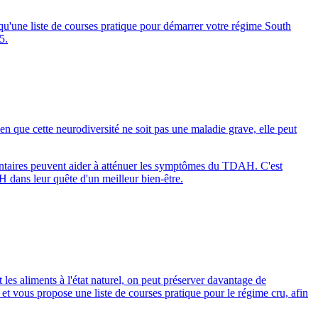
 qu'une liste de courses pratique pour démarrer votre régime South
5.
 que cette neurodiversité ne soit pas une maladie grave, elle peut
ntaires peuvent aider à atténuer les symptômes du TDAH. C'est
 dans leur quête d'un meilleur bien-être.
es aliments à l'état naturel, on peut préserver davantage de
 et vous propose une liste de courses pratique pour le régime cru, afin