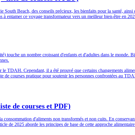
 South Beach, des conseils précieux, les bienfaits pour la santé, ainsi
s à entamer ce voyage transformateur vers un meilleur bien-être en 202
) touche un nombre croissant d'enfants et d'adultes dans le monde. Bien
nnes.
ur le TDAH. Cependant, il a été prouvé que certains changements alime
te de courses pratique pour soutenir les personnes confrontées au TDAH
iste de courses et PDF)
a consommation d'aliments non transformés et non cuits. En conservant l
ticle de 2025 aborde les principes de base de cette approche alimentaire