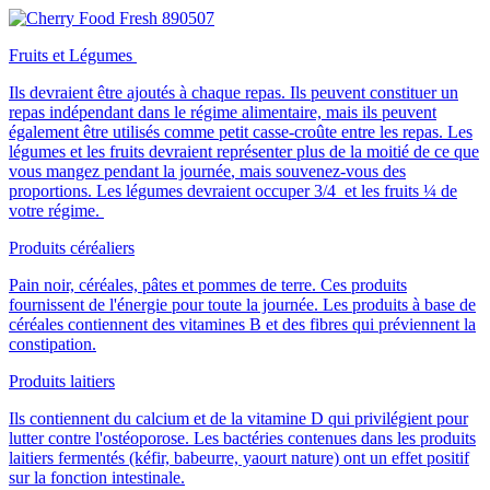
Fruits et Légumes
Ils devraient être ajoutés à chaque repas. Ils peuvent constituer un
repas indépendant dans le régime alimentaire, mais ils peuvent
également être utilisés comme petit casse-croûte entre les repas.
Les
légumes et les fruits devraient représenter plus de la moitié de ce que
vous mangez pendant la journée
, mais souvenez-vous des
proportions. Les légumes devraient occuper 3/4 et les fruits ¼ de
votre régime.
Produits céréaliers
Pain noir, céréales, pâtes et pommes de terre. Ces produits
fournissent de l'énergie pour toute la journée.
Les produits à base de
céréales contiennent des vitamines B et des fibres
qui préviennent la
constipation.
Produits laitiers
Ils contiennent du calcium et de la vitamine D
qui privilégient pour
lutter contre l'ostéoporose. Les bactéries contenues dans les produits
laitiers fermentés (kéfir, babeurre, yaourt nature) ont un effet positif
sur la fonction intestinale.