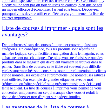
application spéciale pour créer des listes de courses. Cependant, il y
a ceux qui ne font pas du tout de listes de courses, bien que ce soit
un moyen efficace d'économiser l'argent et le temps. Découvrez
pourquoi vous devriez utiliser et téléchargez gratuitement la liste de
courses imprimable.
Liste de courses à imprimer - quels sont les
avantages?
De nombreuses listes de courses à imprimer couvrent plusieurs
catégories. En conséquence,
tous les produits sont séparés de
manière logique, ce qui facilite la navigation dans le magasin, et les
achats ne sont pas chaotiques
. De plus, vous ne choisissez que des
produits dans le magasin qui devraient vraiment se trouver dans le
panier.
Sans liste de courses, cette tâche est souvent plus difficile,
car les supermarchés sont construits pour attirer l’attention de clients
sur de nombreuses occasions et promotions. De nombreuses astuces
sont utilisées. Par exemple de grandes étiquettes avec le mot
‘réduction’ ou 'offre spéciale' ou la présence musique spéciale qui
tente le client.
La liste de courses à imprimer vous permet de vous
concentrer uniquement sur ce qui manque chez vous et réduit le
risque de dépenser trop d'argent sur gadgets inutiles
.
Les avantages de la liste de courses à