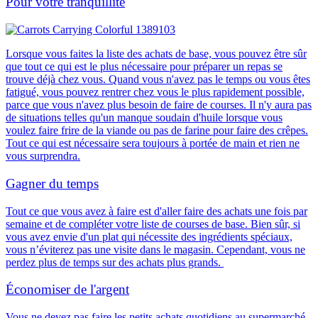
Pour votre tranquillité
Lorsque vous faites la liste des achats de base, vous pouvez être sûr
que tout ce qui est le plus nécessaire pour préparer un repas se
trouve déjà chez vous. Quand vous n'avez pas le temps ou vous êtes
fatigué, vous pouvez rentrer chez vous le plus rapidement possible,
parce que vous n'avez plus besoin de faire de courses. Il n'y aura pas
de situations telles qu'un manque soudain d'huile lorsque vous
voulez faire frire de la viande ou pas de farine pour faire des crêpes.
Tout ce qui est nécessaire sera toujours à portée de main et rien ne
vous surprendra.
Gagner du temps
Tout ce que vous avez à faire est d'aller faire des achats une fois par
semaine et de compléter votre liste de courses de base. Bien sûr, si
vous avez envie d'un plat qui nécessite des ingrédients spéciaux,
vous n’éviterez pas une visite dans le magasin. Cependant,
vous ne
perdez plus de temps sur des achats plus grands.
Économiser de l'argent
Vous ne devez pas faire les petits achats quotidiens au supermarché.