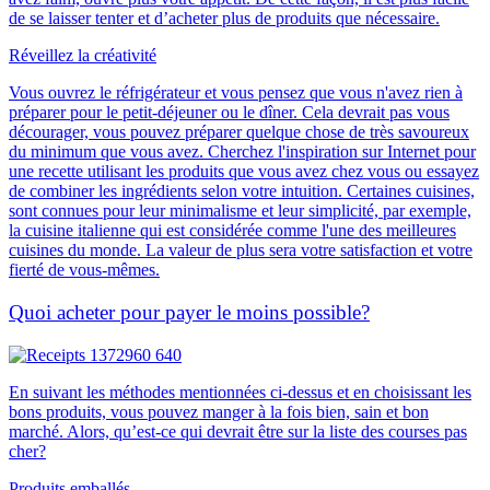
de se laisser tenter et d’acheter plus de produits que nécessaire.
Réveillez la créativité
Vous ouvrez le réfrigérateur et vous pensez que vous n'avez rien à
préparer pour le petit-déjeuner ou le dîner.
Cela devrait pas vous
décourager,
vous pouvez préparer quelque chose de très savoureux
du minimum que vous avez. Cherchez l'inspiration sur Internet pour
une recette utilisant les produits que vous avez chez vous ou essayez
de combiner les ingrédients selon votre intuition. Certaines cuisines,
sont connues pour leur minimalisme et leur simplicité, par exemple,
la cuisine italienne qui est considérée comme l'une des meilleures
cuisines du monde. La valeur de plus sera votre satisfaction et votre
fierté de vous-mêmes.
Quoi acheter pour payer le moins possible?
En suivant les méthodes mentionnées ci-dessus et en choisissant les
bons produits, vous pouvez manger à la fois bien, sain et bon
marché. Alors, qu’est-ce qui devrait être sur la liste des courses pas
cher?
Produits emballés