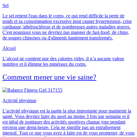
Sel
Le sel retient l'eau dans le corps, ce qui rend difficile la perte de
poids et sa consommation excessive peut causer hypertension, crise
cardiaque,'athérosclérose et de nombreuses autres maladies graves.
C'est pourquoi
vous ne devriez pas manger de fast-food, de chips,
de soupes chinoises ou d'aliments hautement transformés
.
Alcool
L’alcool ne contient que des calories vides, il n’a aucune valeur
nutritive et il élimine les minéraux du corps.
Comment mener une vie saine?
Activité physique
L'activité physique est la partie la plus importante pour maintenir la
santé. Vous devriez faire du sport
au moins 3 fois par semaine
et il
est idéal de pratiquer des activités sportives
chaque jour pendant
environ une demi-heure
. Cela ne signifie pas un entraînement
intensif. Tout ce que vous avez à faire est de vous promener, de vous