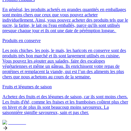
En général, les produits achetés en grandes quantités en emballages
sont moins chers que ceux que vous pouvez acheter
individuellement. Ainsi, vous pouvez acheter des produits tels que le
sucre, la farine, le lait ou l'eau emballés, parce qu'ils sont utilisés
presque chaque jour et ils ont une date de pérémption longue.
Produits en conserve
Les pois chiches, les pois, le maïs, les haricots en conserve sont des
produits très bon marché et ils sont largement utilisés en cuisine.
Vous pouvez les ajouter aux salades, faire des escalopes
végétariennes et même un gâteau. Ils enrichissent votre repas de
protéines et remplacent la viande, qui est l’un des aliments les plus
chers que nous achetons au cours de la semaine.
Fruits et légumes de saison
Achetez des fruits et des légumes de saison, car ils sont moins chers.
Les fruits d'été, comme les fraises et les framboises coûtent plus cher
en hiver et de plus ils sont beaucoup moins savoureux. La
saisonnière signifie savoureux, sain et pas cher.