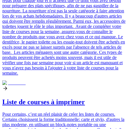
repas pour chaque jour et n’achetez que ce dont vous avez besoin
pour préparer des plats spécifiques, afin de ne pas gaspiller de la
nourriture.
La nourriture n'est pas la seule catégorie à faire attention
lors de vos achats hebdomadaires. Il y a beaucoup d'autres articles
qui doivent être remplis régulièrement. Parmi eux, les accessoires de
toilettes jouent le rôle le plus important.
Avant de compléter votre
liste de courses pour la semaine, assurez-vous de connaître le
nombre de produits que vous avez chez vous et ce qui manque. Le
dentifrice, le papier toilette ou les essuie-tout doivent être achetés en
excès pour ne pas se laisser surpris par l'absence de tels articles de
base.
Les articles ménagers sont une autre catégorie. Ces types de
produits peuvent être achetés moins souvent, mais il est utile de
vérifier une fois par semaine pour voir si un article est manquant et
vous n'avez pas besoin à l'ajouter à votre liste de courses pour la
semaine.
Liste de courses à imprimer
Pour certains, c’est un réel plaisir de créer les listes de courses.
Certains choisissent la forme traditionnelle: carte et stylo, d'autres la
plus moderne, en utilisant un block-notes portable ou une