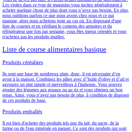
Les visites dans ce type de magasins vous incitez généralement à
acheter quelque chose de plus dont vous n’avez pas besoin. En plus,
nous oublions parfois ce que nous avons chez nous et ce qui
manque, alors nous achetons juste au cas où. En disposant d'une
liste de courses et en vérifiant le contenu des armoires et du
réfrigérateur une fois par semaine,
vous êtes mieux orientés et vous
n'achetez pas les produits inutiles.
Liste de course alimentaires basique
Produits céréaliers
Ils sont une base de nombreux plats, donc, il est nécessaire d’en
avoir à la maison. Combinez les pâtes avec d’'huile d'olive et d’ail et
savourez un plat simple et merveilleux à l'italienne. Vous pouvez
ajouter des légumes aux gruaux ou au riz et vous obtenez un bon
repas. Ainsi,
vous n’avez pas besoin de plus, à condition de disposer
de ces produits de base.
Produits emballés
Il est bien d'acheter des produits tels que du lait, du sucre, de la
farine ou de l'eau minérale en paquet.
Ce sont des produits qui sont