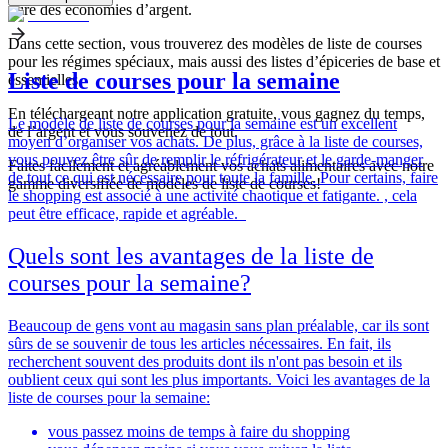
faire des économies d’argent.
Dans cette section, vous trouverez des modèles de liste de courses
pour les régimes spéciaux, mais aussi des listes d’épiceries de base et
Liste de courses pour la semaine
essentielles.
En téléchargeant notre application gratuite, vous gagnez du temps,
Le modèle de liste de courses pour la semaine est un excellent
de l’argent et vous souvenez de tout.
moyen d’organiser vos achats. De plus, grâce à la liste de courses,
vous pouvez être sûr de remplir le réfrigérateur et le garde-manger
Faites facilement et agréablement vos achats alimentaires avec notre
de tout ce qui est nécessaire pour toute la famille. Pour certains, faire
gamme diversifiée de modèles de liste de courses!
le shopping est associé à une activité chaotique et fatigante. , cela
peut être efficace, rapide et agréable.
Quels sont les avantages de la liste de
courses pour la semaine?
Beaucoup de gens vont au magasin sans plan préalable, car ils sont
sûrs de se souvenir de tous les articles nécessaires. En fait, ils
recherchent souvent des produits dont ils n'ont pas besoin et ils
oublient ceux qui sont les plus importants. Voici les avantages de la
liste de courses pour la semaine:
vous passez moins de temps à faire du shopping