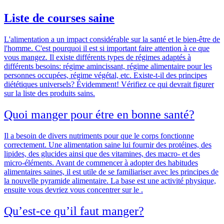
Liste de courses saine
L'alimentation a un impact considérable sur la santé et le bien-être de
l'homme. C'est pourquoi il est si important faire attention à ce que
vous mangez. Il existe différents types de régimes adaptés à
différents besoins: régime amincissant, régime alimentaire pour les
personnes occupées, régime végétal, etc. Existe-t-il des principes
diététiques universels? Évidemment!
Vérifiez ce qui devrait figurer
sur la liste des produits sains.
Quoi manger pour étre en bonne santé?
Il a besoin de divers nutriments pour que le corps fonctionne
correctement. Une alimentation saine lui fournir des protéines, des
lipides, des glucides ainsi que des vitamines, des macro- et des
micro-éléments. Avant de commencer à adopter des habitudes
alimentaires saines,
il est utile de se familiariser avec les principes de
la nouvelle pyramide alimentaire
. La base est une activité physique,
ensuite vous devriez vous concentrer sur le .
Qu’est-ce qu’il faut manger?