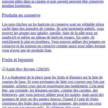
souvent utiles dans la cuisine et non ouverts peuvent être conservés
pendant longtemps.
Produits en conserve
Les pois chiches ou les haricots en conserve sont un véritable trésor
caché dans des armoires de cuisine.
Ils sont largement utilisés
, vous
pouvez les ajouter aux salades, ragoûts, faire de la pâte pour un
sandwich et même un gâteau de haricots rouges. En outre, ils
enrichissent le plat en protéines. Vous pouvez utiliser des tomates en
conserve et du poisson en conserve comme sauce pour pâtes lorsque
vous n'avez pas de produits frais.
Fruits et legumes
Il y a également de la place pour les fruits et légumes sur la liste de
courses de base. Si vous envisagez de faire vos courses une fois par
semaine,
achetez ceux qui ne pourrissent pas rapidement.
Cela peut
être, par exemple, les légumes-racines, comme des carottes, des
betteraves, que vous pouvez utiliser pour les soupes, mais aussi des
pommes de terre ou des patates douces. Quand il s'agit de fruits,
choisissez des fruits durs comme des pommes, des poires ou ceux
qui ne sont pas encore mûrs
. Ils mûriront chez vous.