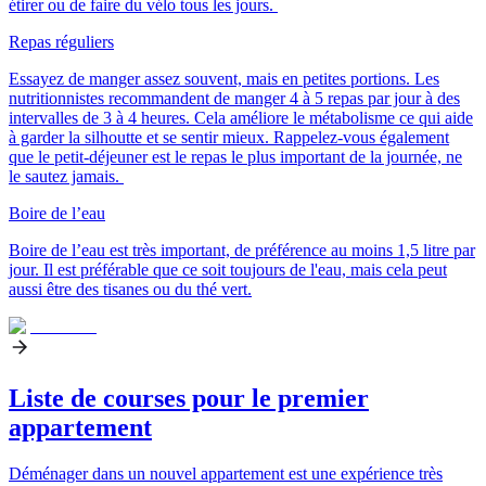
étirer ou de faire du vélo tous les jours.
Repas réguliers
Essayez de manger assez souvent, mais en petites portions. Les
nutritionnistes recommandent de manger
4 à 5 repas par jour à des
intervalles de 3 à 4 heures
. Cela améliore le métabolisme ce qui aide
à garder la silhoutte et se sentir mieux. Rappelez-vous également
que le petit-déjeuner est le repas le plus important de la journée, ne
le sautez jamais.
Boire de l’eau
Boire de l’eau est très important, de préférence
au moins 1,5 litre par
jour
. Il est préférable que ce soit toujours de l'eau, mais cela peut
aussi être des tisanes ou du thé vert.
Liste de courses pour le premier
appartement
Déménager dans un nouvel appartement est une expérience très