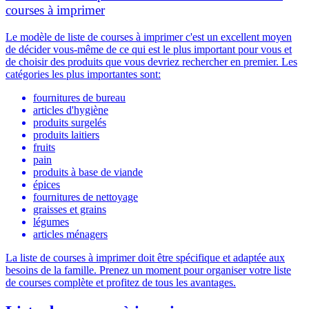
courses à imprimer
Le modèle de liste de courses à imprimer c'est un excellent moyen
de décider vous-même de ce qui est le plus important pour vous et
de choisir des produits que vous devriez rechercher en premier.
Les
catégories les plus importantes sont:
fournitures de bureau
articles d'hygiène
produits surgelés
produits laitiers
fruits
pain
produits à base de viande
épices
fournitures de nettoyage
graisses et grains
légumes
articles ménagers
La liste de courses à imprimer doit être spécifique et adaptée aux
besoins de la famille. Prenez un moment pour organiser votre liste
de courses complète et profitez de tous les avantages.