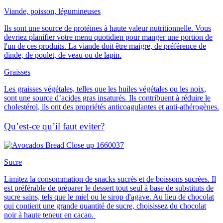
Viande, poisson, légumineuses
Ils sont une source de protéines à haute valeur nutritionnelle
. Vous
devriez planifier votre menu quotidien pour manger une portion de
l'un de ces produits. La viande doit être maigre, de préférence de
dinde, de poulet, de veau ou de lapin.
Graisses
Les graisses végétales, telles que les huiles végétales ou les noix,
sont
une source d’acides gras insaturés
. Ils contribuent à réduire le
cholestérol, ils ont des propriétés anticoagulantes et anti-athérogènes.
Qu’est-ce qu’il faut eviter?
Sucre
Limitez la consommation de snacks sucrés et de boissons sucrées. Il
est préférable de préparer le dessert tout seul à base de substituts de
sucre sains, tels que
le miel ou le sirop d'agave
. Au lieu de chocolat
qui contient une grande quantité de sucre, choisissez du
chocolat
noir
à haute teneur en cacao.