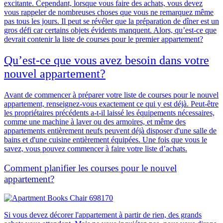
excitante. Cependant, lorsque vous faire des achats, vous devez
vous rappeler de nombreuses choses que vous ne remarquez même
pas tous les jours.
Il peut se révéler que la préparation de dîner est un
gros défi car certains objets évidents manquent. Alors,
qu’est-ce que
devrait contenir la liste de courses pour le premier appartement?
Qu’est-ce que vous avez besoin dans votre
nouvel appartement?
Avant de commencer à préparer votre liste de courses pour le nouvel
appartement,
renseignez-vous exactement ce qui y est déjà.
Peut-être
le
s
propriétaire
s
précédent
s
a-t-il laissé les équipements nécessaires,
comme une machine à laver ou des armoires, et même des
appartements entièrement neufs peuvent déjà disposer d'une salle de
bains et d'une cuisine entièrement équipées. Une fois que vous le
savez, vous pouvez commencer à faire votre liste d’achats.
Comment planifier les courses pour le nouvel
appartement?
Si vous devez décorer l'appartement à partir de rien, des grands