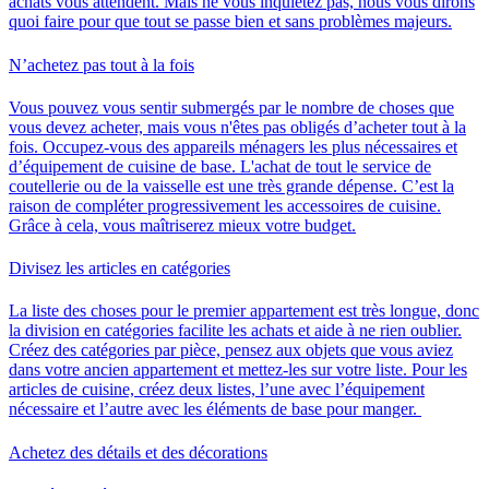
achats vous attendent. Mais ne vous inquiétez pas,
nous vous dirons
quoi faire pour que tout se passe bien et sans problèmes majeurs.
N’achetez pas tout à la fois
Vous pouvez vous sentir submergés par le nombre de choses que
vous devez acheter, mais
vous n'êtes pas obligés d’acheter tout à la
fois.
Occupez-vous des appareils ménagers les plus nécessaires et
d’équipement de cuisine de base.
L'achat de tout le service de
coutellerie ou de la vaisselle est une très grande dépense. C’est la
raison de compléter progressivement les accessoires de cuisine.
Grâce à cela,
vous maîtriserez mieux votre budget.
Divisez les articles en catégories
La liste des choses pour le premier appartement est très longue, donc
la division en catégories facilite les achats et aide à ne rien oublier
.
Créez des catégories par pièce, pensez aux objets que vous aviez
dans votre ancien appartement et mettez-les sur votre liste. Pour les
articles de cuisine, créez deux listes, l’une avec l’équipement
nécessaire et l’autre avec les éléments de base pour manger.
Achetez des détails et des décorations