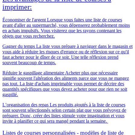
imprimer:
Économiser de l'argent
Lorsque vous faites une liste de courses
avant d'aller au supermarché, vous dépenserez probablement moins
en achats impulsifs. Vous visiterez que les rayons contenant les
objets que vous recherchez.
Gagner du temps
La liste vous prépare à naviguer dans le magasin et
vous aide à réduire les risques d'errance ou de réflexion sur ce qu'il
faut acheter pour le dîner de ce soir. Une telle réflexion prend
souvent beaucoup de temps.
Réduire le gaspillage alimentaire
Acheter plus que nécessaire
signifie souvent l'altération des aliments parce que vous ne mangez
pas tout. La liste d'achats imprimable vous permet de décrire des
quantités spécifiques que vous devez acheter pour que rien ne soit
gaspillé.
L’organisation des repas
Les produits ajoutés à la liste de courses
sont souvent sélectionnés selon certain plat que vous prévoyez de
préparer. Donc, créer des listes stimule votre imagination et vous
invite à planifier ce qui sera mangé pendant la semaine.
Listes de courses personnalisées - modèles de liste de