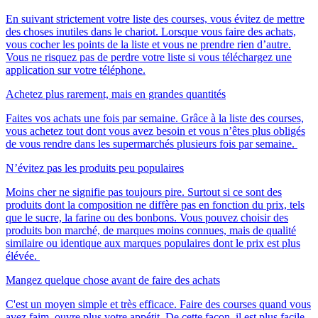
En suivant strictement votre liste des courses, vous évitez de mettre
des choses inutiles dans le chariot. Lorsque vous faire des achats,
vous cocher les points de la liste et vous ne prendre rien d’autre.
Vous ne risquez pas de perdre votre liste si vous téléchargez une
application sur votre téléphone.
Achetez plus rarement, mais en grandes quantités
Faites vos achats une fois par semaine. Grâce à la liste des courses,
vous achetez tout dont vous avez besoin et vous n’êtes plus obligés
de vous rendre dans les supermarchés plusieurs fois par semaine.
N’évitez pas les produits peu populaires
Moins cher ne signifie pas toujours pire. Surtout si ce sont des
produits dont la composition ne diffère pas en fonction du prix, tels
que le sucre, la farine ou des bonbons. Vous pouvez choisir des
produits bon marché, de marques moins connues, mais de qualité
similaire ou identique aux marques populaires dont le prix est plus
élévée.
Mangez quelque chose avant de faire des achats
C'est un moyen simple et très efficace. Faire des courses quand vous
avez faim, ouvre plus votre appétit. De cette façon, il est plus facile