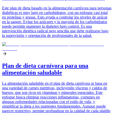
Este plan de dieta basado en la alimentación carnívora para personas
diabéticas es muy bajo en carbohidratos, con un enfoque casi total
en proteínas y grasas. Esto ayuda a controlar los niveles de azúcar
en la sangre. Evitar los azúcares y la mayoría de los carbohidratos
puede permitir mantener la diabetes bajo control. Es una
intervención dietética radical pero sencilla que debe realizarse bajo
la supervisión y orientación de profesionales de la salud.
Plan de dieta carnívora para una
alimentación saludable
La alimentación saludable en el plan de dieta carnívora se basa en
una variedad de carnes nutritivas, incluyendo vísceras y caldos de
huesos, que son ricos en vitaminas y minerales esenciales. Este
enfoque busca eliminar reacciones inflamatorias, comunes en
algunas enfermedades relacionadas con el estilo de vida, y
simplificar la dieta a los nutrientes fundamentales. Aunque puede
parecer restrictivo, permite profundizar en la calidad de cada platillo