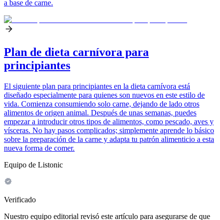
a base de carne.
Plan de dieta carnívora para
principiantes
El siguiente plan para principiantes en la dieta carnívora está
diseñado especialmente para quienes son nuevos en este estilo de
vida. Comienza consumiendo solo carne, dejando de lado otros
alimentos de origen animal. Después de unas semanas, puedes
empezar a introducir otros tipos de alimentos, como pescado, aves y
vísceras. No hay pasos complicados; simplemente aprende lo básico
sobre la preparación de la carne y adapta tu patrón alimenticio a esta
nueva forma de comer.
Equipo de Listonic
Verificado
Nuestro equipo editorial revisó este artículo para asegurarse de que