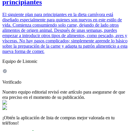
principiantes
El siguiente plan para principiantes en la dieta carnívora está
diseñado especialmente para quienes son nuevos en este estilo de
vida. Comienza consumiendo solo carne, dejando de lado otros
alimentos de origen animal. Después de unas semanas, puedes
empezar a introducir otros tipos de alimentos, como pescado, aves y
vísceras. No hay pasos complicados; simplemente aprende lo básico
sobre la preparación de la carne y adapta tu patrón alimenticio a esta
nueva forma de comer.
Equipo de Listonic
Verificado
Nuestro equipo editorial revisó este artículo para asegurarse de que
era preciso en el momento de su publicación.
¡Obtén la aplicación de lista de compras mejor valorada en tu
teléfono!