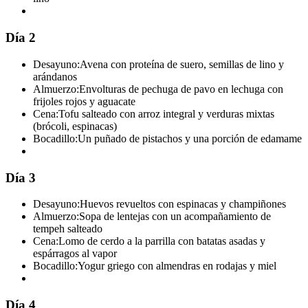
Día 2
Desayuno:
Avena con proteína de suero, semillas de lino y
arándanos
Almuerzo:
Envolturas de pechuga de pavo en lechuga con
frijoles rojos y aguacate
Cena:
Tofu salteado con arroz integral y verduras mixtas
(brócoli, espinacas)
Bocadillo:
Un puñado de pistachos y una porción de edamame
Día 3
Desayuno:
Huevos revueltos con espinacas y champiñones
Almuerzo:
Sopa de lentejas con un acompañamiento de
tempeh salteado
Cena:
Lomo de cerdo a la parrilla con batatas asadas y
espárragos al vapor
Bocadillo:
Yogur griego con almendras en rodajas y miel
Día 4