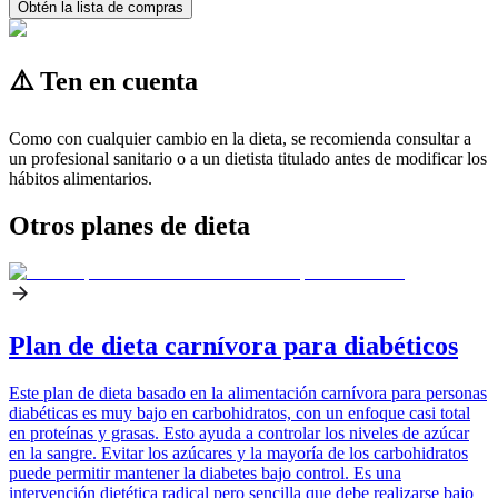
Obtén la lista de compras
⚠️ Ten en cuenta
Como con cualquier cambio en la dieta, se recomienda consultar a
un profesional sanitario o a un dietista titulado antes de modificar los
hábitos alimentarios.
Otros planes de dieta
Plan de dieta carnívora para diabéticos
Este plan de dieta basado en la alimentación carnívora para personas
diabéticas es muy bajo en carbohidratos, con un enfoque casi total
en proteínas y grasas. Esto ayuda a controlar los niveles de azúcar
en la sangre. Evitar los azúcares y la mayoría de los carbohidratos
puede permitir mantener la diabetes bajo control. Es una
intervención dietética radical pero sencilla que debe realizarse bajo